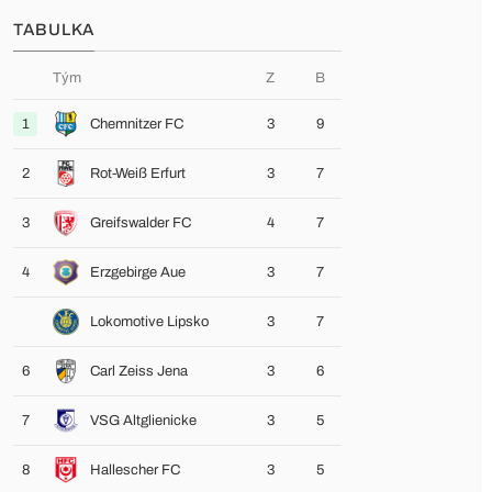
TABULKA
Tým
Z
B
1
Chemnitzer FC
3
9
2
Rot-Weiß Erfurt
3
7
3
Greifswalder FC
4
7
4
Erzgebirge Aue
3
7
Lokomotive Lipsko
3
7
6
Carl Zeiss Jena
3
6
7
VSG Altglienicke
3
5
8
Hallescher FC
3
5