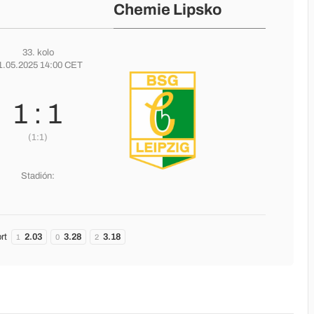
Chemie Lipsko
33. kolo
1.05.2025 14:00 CET
1 : 1
(1:1)
Stadión:
rt
2.03
3.28
3.18
1
0
2