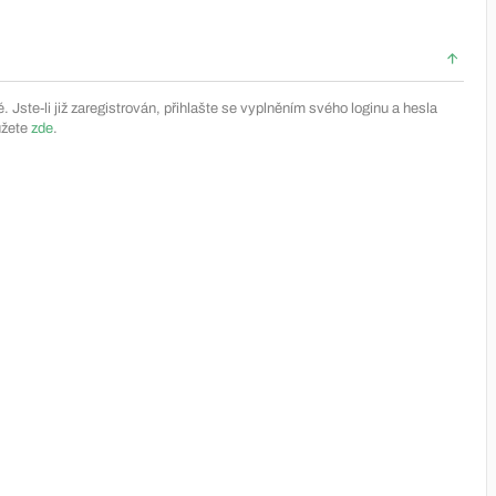
Jste-li již zaregistrován, přihlašte se vyplněním svého loginu a hesla
ůžete
zde
.