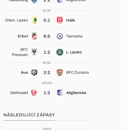
2:2
Babelsberg
Altglienicke
05.08.
0:1
Chem. Lipsko
Halle
6:0
Erfurt
Tasmania
BFC
1:2
L. Lipsko
Preussen
06.08.
3:2
Aue
BFC Dynamo
VČERA
1:3
Greifswald
Altglienicke
NÁSLEDUJÍCÍ ZÁPASY
DNES