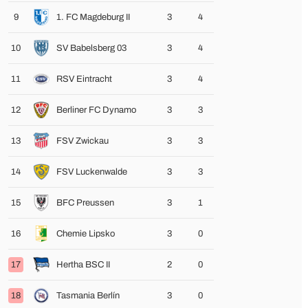
9
1. FC Magdeburg II
3
4
10
SV Babelsberg 03
3
4
11
RSV Eintracht
3
4
12
Berliner FC Dynamo
3
3
13
FSV Zwickau
3
3
14
FSV Luckenwalde
3
3
15
BFC Preussen
3
1
16
Chemie Lipsko
3
0
17
Hertha BSC II
2
0
18
Tasmania Berlín
3
0