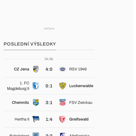
POSLEDNÍ VÝSLEDKY
04.08.
4:0
CZ Jena
RSV 1949
1. FC
0:1
Luckenwalde
Magdeburg II
3:1
Chemnitz
FSV Zwickau
1:4
Hertha II
Greifswald