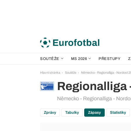
SOUTĚŽE
MS 2026
PŘESTUPY
Z
Hlavní stránka
Soutěže
Německo - Regionalliga - Nordost 
Regionalliga 
Německo - Regionalliga - Nordo
Zprávy
Tabulky
Zápasy
Statistiky