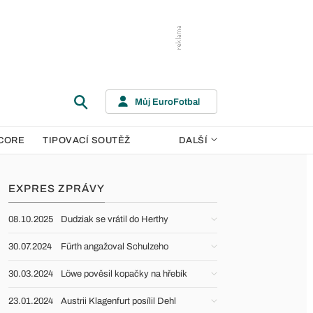
Můj EuroFotbal
CORE
TIPOVACÍ SOUTĚŽ
DALŠÍ
EXPRES ZPRÁVY
08.10.2025
Dudziak se vrátil do Herthy
30.07.2024
Fürth angažoval Schulzeho
30.03.2024
Löwe pověsil kopačky na hřebík
23.01.2024
Austrii Klagenfurt posílil Dehl