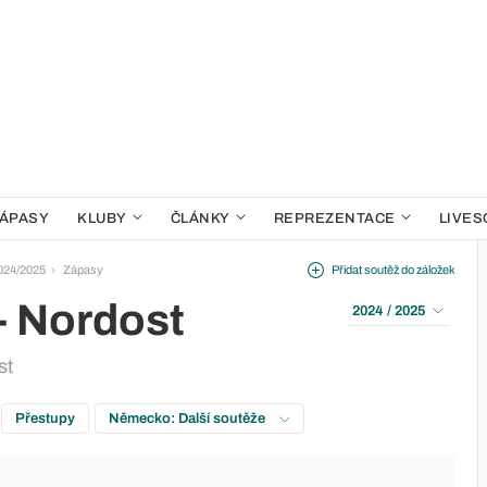
ÁPASY
KLUBY
ČLÁNKY
REPREZENTACE
LIVES
2024/2025
Zápasy
Přidat soutěž do záložek
- Nordost
2024 / 2025
st
Přestupy
Německo: Další soutěže