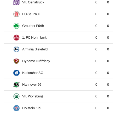
VfL Osnabrück
0
0
FC St. Pauli
0
0
Greuther Fürth
0
0
1. FC Norimberk
0
0
Arminia Bielefeld
0
0
Dynamo Drážďany
0
0
Karlsruher SC
0
0
Hannover 96
0
0
VfL Wolfsburg
0
0
Holstein Kiel
0
0