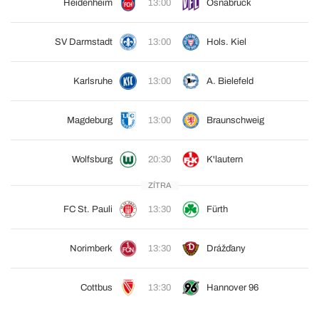
Heidenheim
13:00
Osnabrück
SV Darmstadt
13:00
Hols. Kiel
Karlsruhe
13:00
A. Bielefeld
Magdeburg
13:00
Braunschweig
Wolfsburg
20:30
K'lautern
ZÍTRA
FC St. Pauli
13:30
Fürth
Norimberk
13:30
Drážďany
Cottbus
13:30
Hannover 96