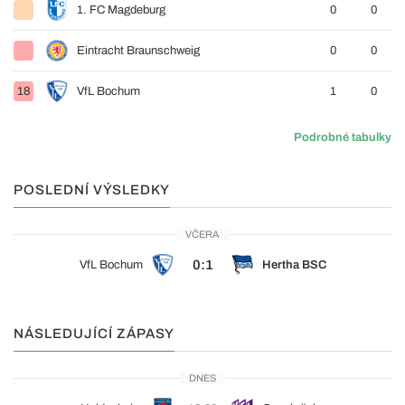
1. FC Magdeburg
0
0
Eintracht Braunschweig
0
0
18
VfL Bochum
1
0
Podrobné tabulky
POSLEDNÍ VÝSLEDKY
VČERA
0:1
VfL Bochum
Hertha BSC
NÁSLEDUJÍCÍ ZÁPASY
DNES