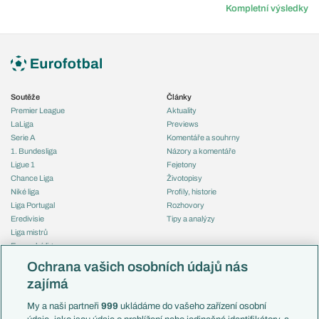
Kompletní výsledky
Soutěže
Články
Premier League
Aktuality
LaLiga
Previews
Serie A
Komentáře a souhrny
1. Bundesliga
Názory a komentáře
Ligue 1
Fejetony
Chance Liga
Životopisy
Niké liga
Profily, historie
Liga Portugal
Rozhovory
Eredivisie
Tipy a analýzy
Liga mistrů
Evropská liga
Reprezentace
Konferenční liga
Česko
Ochrana vašich osobních údajů nás
Mistrovství světa
Slovensko
zajímá
Liga národů
Anglie
Francie
My a naši partneři
999
ukládáme do vašeho zařízení osobní
Témata
Itálie