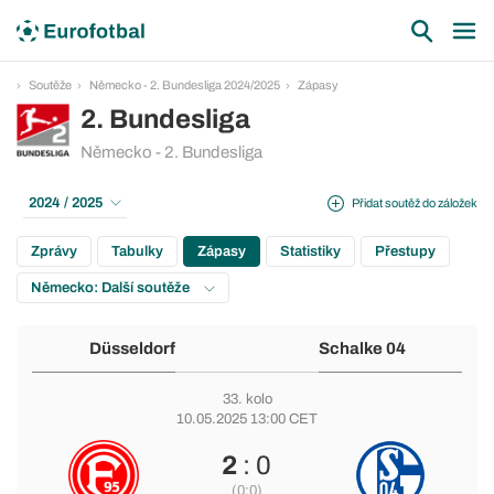
Soutěže
Německo - 2. Bundesliga 2024/2025
Zápasy
2. Bundesliga
Německo - 2. Bundesliga
2024 / 2025
Přidat soutěž do záložek
Zprávy
Tabulky
Zápasy
Statistiky
Přestupy
Německo: Další soutěže
Düsseldorf
Schalke 04
33. kolo
10.05.2025 13:00 CET
2
: 0
(0:0)