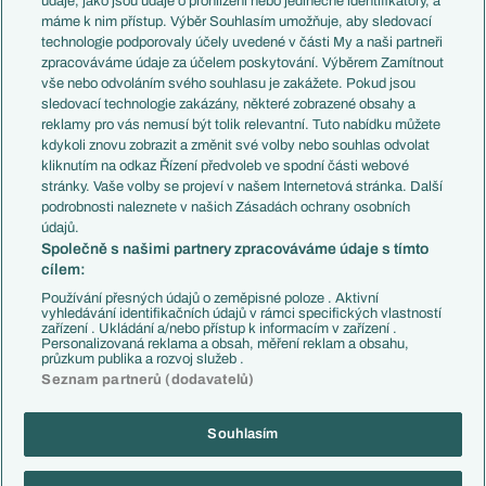
údaje, jako jsou údaje o prohlížení nebo jedinečné identifikátory, a
Představení týmů MS
Německo
máme k nim přístup. Výběr Souhlasím umožňuje, aby sledovací
EuroSkauting
Španělsko
technologie podporovaly účely uvedené v části My a naši partneři
PL v kostce
Argentina
zpracováváme údaje za účelem poskytování. Výběrem Zamítnout
Evropské koeficienty
Brazílie
vše nebo odvoláním svého souhlasu je zakážete. Pokud jsou
Přestupy
sledovací technologie zakázány, některé zobrazené obsahy a
Přestupové spekulace
reklamy pro vás nemusí být tolik relevantní. Tuto nabídku můžete
Přestupy
Zranění
kdykoli znovu zobrazit a změnit své volby nebo souhlas odvolat
Zápasy
kliknutím na odkaz Řízení předvoleb ve spodní části webové
Livescore
stránky. Vaše volby se projeví v našem Internetová stránka. Další
Kluby
Tipovací soutěž
podrobnosti naleznete v našich Zásadách ochrany osobních
Arsenal FC
Fotbal TV
údajů.
Chelsea FC
Společně s našimi partnery zpracováváme údaje s tímto
Manchester United
cílem:
AC Milán
Juventus FC
Používání přesných údajů o zeměpisné poloze . Aktivní
Bayern Mnichov
vyhledávání identifikačních údajů v rámci specifických vlastností
zařízení . Ukládání a/nebo přístup k informacím v zařízení .
FC Barcelona
Personalizovaná reklama a obsah, měření reklam a obsahu,
Real Madrid
průzkum publika a rozvoj služeb .
Seznam partnerů (dodavatelů)
Souhlasím
Copyright © 2001-2026 EuroFotbal.cz. Využíváme zpravodajství ČTK.
RSS
Podmínky užití
Informace o zpracování osobních údajů