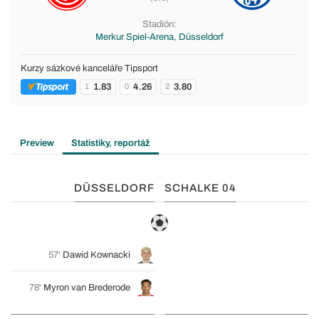
Stadión:
Merkur Spiel-Arena, Düsseldorf
Kurzy sázkové kanceláře Tipsport
1.83
4.26
3.80
1
0
2
Preview
Statistiky, reportáž
DÜSSELDORF
SCHALKE 04
57'
Dawid Kownacki
78'
Myron van Brederode