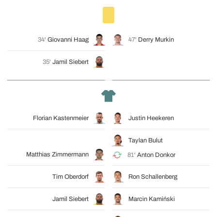
34'
Giovanni Haag
47'
Derry Murkin
35'
Jamil Siebert
Florian Kastenmeier
Justin Heekeren
Taylan Bulut
Matthias Zimmermann
81'
Anton Donkor
Tim Oberdorf
Ron Schallenberg
Jamil Siebert
Marcin Kamiński