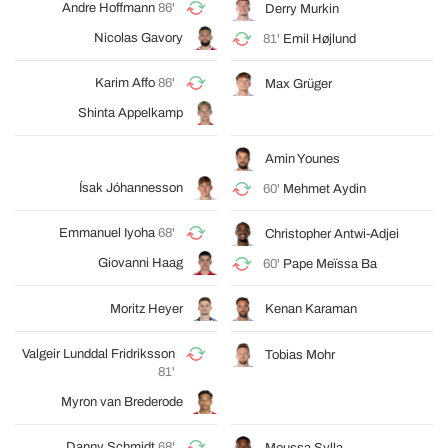
Andre Hoffmann
86'
Derry Murkin
Nicolas Gavory
81'
Emil Højlund
Karim Affo
86'
Max Grüger
Shinta Appelkamp
Amin Younes
Ísak Jóhannesson
60'
Mehmet Aydin
Emmanuel Iyoha
68'
Christopher Antwi-Adjei
Giovanni Haag
60'
Pape Meïssa Ba
Moritz Heyer
Kenan Karaman
Valgeir Lunddal Fridriksson
Tobias Mohr
81'
Myron van Brederode
Danny Schmidt
68'