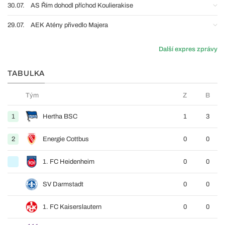
30.07.
AS Řím dohodl příchod Koulierakise
29.07.
AEK Atény přivedlo Majera
Další expres zprávy
TABULKA
Tým
Z
B
1
Hertha BSC
1
3
2
Energie Cottbus
0
0
1. FC Heidenheim
0
0
SV Darmstadt
0
0
1. FC Kaiserslautern
0
0