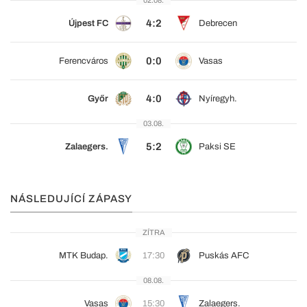
02.08.
4:2
Újpest FC
Debrecen
0:0
Ferencváros
Vasas
4:0
Győr
Nyíregyh.
03.08.
5:2
Zalaegers.
Paksi SE
NÁSLEDUJÍCÍ ZÁPASY
ZÍTRA
MTK Budap.
17:30
Puskás AFC
08.08.
Vasas
15:30
Zalaegers.