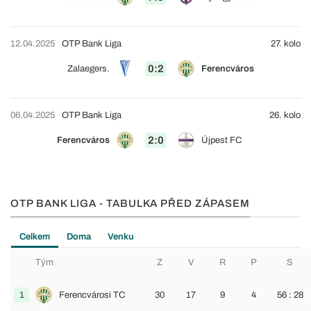
12.04.2025
OTP Bank Liga
27. kolo
0:2
Zalaegers.
Ferencváros
06.04.2025
OTP Bank Liga
26. kolo
2:0
Ferencváros
Újpest FC
OTP BANK LIGA - TABULKA PŘED ZÁPASEM
Celkem
Doma
Venku
Tým
Z
V
R
P
S
1
Ferencvárosi TC
30
17
9
4
56 : 28