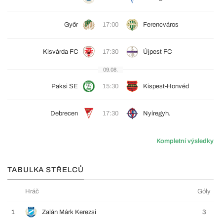
Győr
17:00
Ferencváros
Kisvárda FC
17:30
Újpest FC
09.08.
Paksi SE
15:30
Kispest-Honvéd
Debrecen
17:30
Nyíregyh.
Kompletní výsledky
TABULKA STŘELCŮ
Hráč
Góly
1
Zalán Márk Kerezsi
3