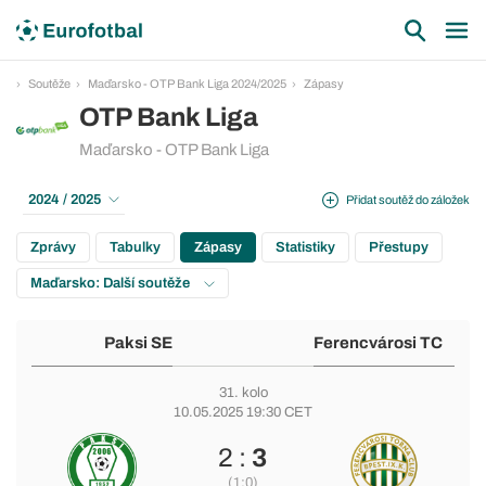
Soutěže
Maďarsko - OTP Bank Liga 2024/2025
Zápasy
OTP Bank Liga
Maďarsko - OTP Bank Liga
2024 / 2025
Přidat soutěž do záložek
Zprávy
Tabulky
Zápasy
Statistiky
Přestupy
Maďarsko: Další soutěže
Paksi SE
Ferencvárosi TC
31. kolo
10.05.2025 19:30 CET
2 :
3
(1:0)