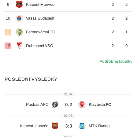
9
Kispest-Honvéd
2
2
10
Vasas Budapešť
2
2
11
Ferencvárosi TC
2
1
12
Debreceni VSC
2
0
Podrobné tabulky
POSLEDNÍ VÝSLEDKY
31.07.
0:2
Puskás AFC
Kisvárda FC
01.08.
3:3
Kispest-Honvéd
MTK Budap.