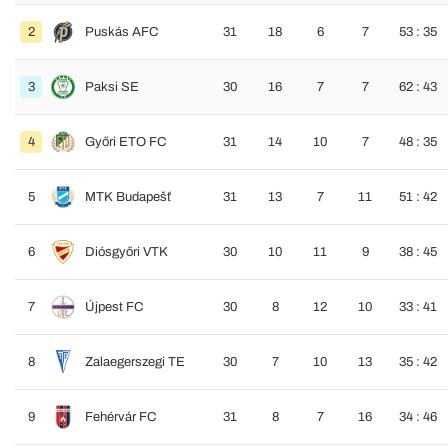
2
Puskás AFC
31
18
6
7
53 : 35
3
Paksi SE
30
16
7
7
62 : 43
4
Győri ETO FC
31
14
10
7
48 : 35
5
MTK Budapešť
31
13
7
11
51 : 42
6
Diósgyőri VTK
30
10
11
9
38 : 45
7
Újpest FC
30
8
12
10
33 : 41
8
Zalaegerszegi TE
30
7
10
13
35 : 42
9
Fehérvár FC
31
8
7
16
34 : 46