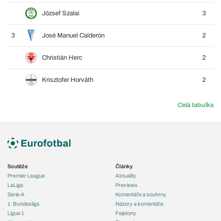
József Szalai
3
3
José Manuel Calderón
2
Christián Herc
2
Krisztofer Horváth
2
Celá tabulka
Soutěže
Články
Premier League
Aktuality
LaLiga
Previews
Serie A
Komentáře a souhrny
1. Bundesliga
Názory a komentáře
Ligue 1
Fejetony