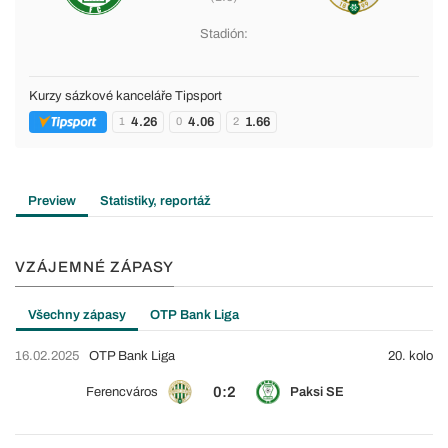
Stadión:
Kurzy sázkové kanceláře Tipsport
4.26
4.06
1.66
1
0
2
Preview
Statistiky, reportáž
VZÁJEMNÉ ZÁPASY
Všechny zápasy
OTP Bank Liga
16.02.2025
OTP Bank Liga
20. kolo
0:2
Ferencváros
Paksi SE