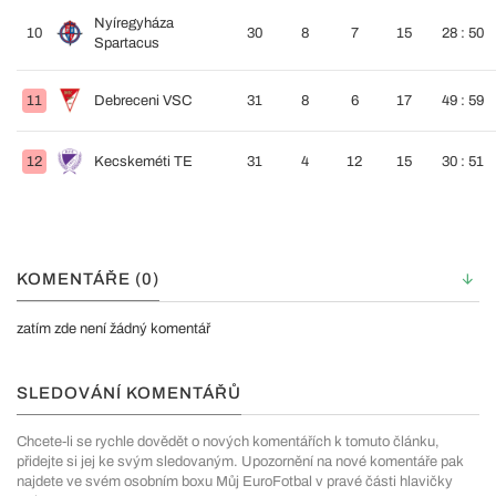
Nyíregyháza
10
30
8
7
15
28 : 50
Spartacus
11
Debreceni VSC
31
8
6
17
49 : 59
12
Kecskeméti TE
31
4
12
15
30 : 51
KOMENTÁŘE (0)
zatím zde není žádný komentář
SLEDOVÁNÍ KOMENTÁŘŮ
Chcete-li se rychle dovědět o nových komentářích k tomuto článku,
přidejte si jej ke svým sledovaným. Upozornění na nové komentáře pak
najdete ve svém osobním boxu Můj EuroFotbal v pravé části hlavičky