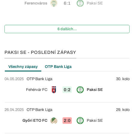
6:1
Ferencváros
Paksi SE
6 dalších...
PAKSI SE - POSLEDNÍ ZÁPASY
Všechny zápasy
OTP Bank Liga
04.05.2025
OTP Bank Liga
30. kolo
0:2
Fehérvár FC
Paksi SE
26.04.2025
OTP Bank Liga
29. kolo
2:0
Győri ETO FC
Paksi SE