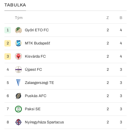
TABULKA
Tým
Z
B
1
Győri ETO FC
2
4
2
MTK Budapešť
2
4
3
Kisvárda FC
2
4
4
Újpest FC
2
3
5
Zalaegerszegi TE
2
3
6
Puskás AFC
2
3
7
Paksi SE
2
3
8
Nyíregyháza Spartacus
2
3