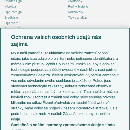
Chance Liga
Životopisy
Niké liga
Profily, historie
Liga Portugal
Rozhovory
Eredivisie
Tipy a analýzy
Liga mistrů
Evropská liga
Reprezentace
Konferenční liga
Česko
Ochrana vašich osobních údajů nás
Mistrovství světa
Slovensko
zajímá
Liga národů
Anglie
Francie
My a naši partneři
997
ukládáme do vašeho zařízení osobní
Témata
Itálie
údaje, jako jsou údaje o prohlížení nebo jedinečné identifikátory, a
Představení týmů MS
Německo
máme k nim přístup. Výběr Souhlasím umožňuje, aby sledovací
EuroSkauting
Španělsko
technologie podporovaly účely uvedené v části My a naši partneři
PL v kostce
Argentina
zpracováváme údaje za účelem poskytování. Výběrem Zamítnout
Evropské koeficienty
Brazílie
vše nebo odvoláním svého souhlasu je zakážete. Pokud jsou
Přestupy
sledovací technologie zakázány, některé zobrazené obsahy a
Přestupové spekulace
reklamy pro vás nemusí být tolik relevantní. Tuto nabídku můžete
Přestupy
Zranění
kdykoli znovu zobrazit a změnit své volby nebo souhlas odvolat
Zápasy
kliknutím na odkaz Řízení předvoleb ve spodní části webové
Livescore
stránky. Vaše volby se projeví v našem Internetová stránka. Další
Kluby
Tipovací soutěž
podrobnosti naleznete v našich Zásadách ochrany osobních
Arsenal FC
Fotbal TV
údajů.
Chelsea FC
Společně s našimi partnery zpracováváme údaje s tímto
Manchester United