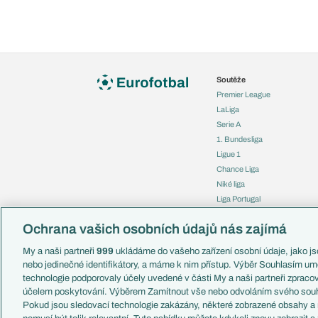
Soutěže
Premier League
LaLiga
Serie A
1. Bundesliga
Ligue 1
Chance Liga
Niké liga
Liga Portugal
Eredivisie
Ochrana vašich osobních údajů nás zajímá
Liga mistrů
Evropská liga
My a naši partneři
999
ukládáme do vašeho zařízení osobní údaje, jako jso
Konferenční liga
nebo jedinečné identifikátory, a máme k nim přístup. Výběr Souhlasím um
Mistrovství světa
technologie podporovaly účely uvedené v části My a naši partneři zprac
Liga národů
účelem poskytování. Výběrem Zamítnout vše nebo odvoláním svého souh
Pokud jsou sledovací technologie zakázány, některé zobrazené obsahy a