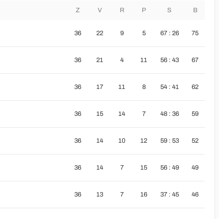
Z
V
R
P
S
B
36
22
9
5
67 : 26
75
36
21
4
11
56 : 43
67
36
17
11
8
54 : 41
62
36
15
14
7
48 : 36
59
36
14
10
12
59 : 53
52
36
14
7
15
56 : 49
49
36
13
7
16
37 : 45
46