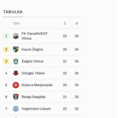
TABULKA
Tým
Z
B
FK TransINVEST
1
22
35
Vilnius
2
Kauno Žalgiris
20
34
3
Žalgiris Vilnius
21
34
4
Džiugas Telšiai
22
34
5
Sūduva Marijampolė
20
33
6
Banga Gargždai
21
33
7
Hegelmann Litauen
23
22