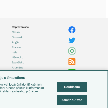
Reprezentace
Česko
Slovensko
Anglie
Francie
Itálie
Německo
Španělsko
Argentina
Brazílie
e s tímto cílem:
Přestupy
ní vyhledávání identifikačních
Souhlasím
Zápasy
ádání a/nebo přístup k informacím
ní reklam a obsahu, průzkum
Livescore
Tipovací soutěž
Zamítnout vše
Fotbal TV