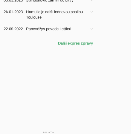
03.03.2023
Spiridonović zamířil do Litvy
24.01.2023
Hamulic je další lednovou posilou
Toulouse
22.09.2022
Panevėžys povede Lettieri
Další expres zprávy