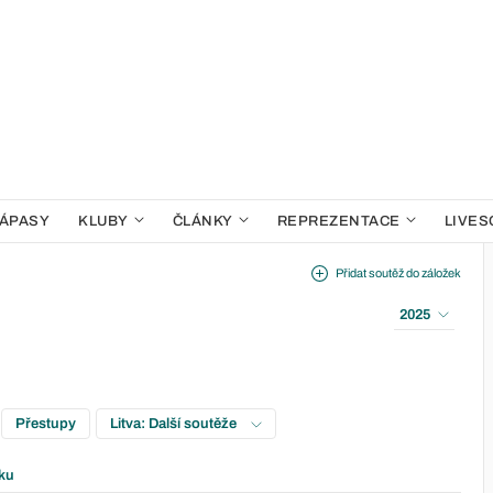
ÁPASY
KLUBY
ČLÁNKY
REPREZENTACE
LIVES
Přidat soutěž do záložek
2025
Přestupy
Litva: Další soutěže
ku