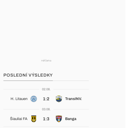
POSLEDNÍ VÝSLEDKY
02.08.
1:2
H. Litauen
TransINV.
03.08.
1:3
Šiauliai FA
Banga