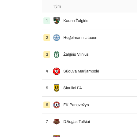
Tým
1
Kauno Žalgiris
2
Hegelmann Litauen
3
Žalgiris Vilnius
4
Sūduva Marijampolė
5
Šiauliai FA
6
FK Panevėžys
7
Džiugas Telšiai