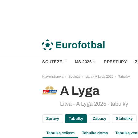
SOUTĚŽE
MS 2026
PŘESTUPY
Z
Hlavní stránka
Soutěže
Litva - A Lyga 2025
Tabulky
A Lyga
Litva - A Lyga 2025 - tabulky
Zprávy
Tabulky
Zápasy
Statistiky
Tabulka celkem
Tabulka doma
Tabulka ven