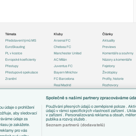
Témata
Kluby
Články
Představení týmů MS
Arsenal FC
Aktuality
EuroSkauting
Chelsea FC
Previews
PL v kostce
Manchester United
Komentáře a souhrny
Evropské koeficienty
AC Milán
Názory a komentáře
Přestupy
Juventus FC
Fejetony
Přestupové spekulace
Bayern Mnichov
Životopisy
Zranění
FC Barcelona
Profily, historie
Real Madrid
Rozhovory
Tipy a analýzy
Společně s našimi partnery zpracováváme údaj
Používání přesných údajů o zeměpisné poloze . Aktiv
u údaje o prohlížení
údajů v rámci specifických vlastností zařízení . Ukl
ožňuje, aby sledovací
v zařízení . Personalizovaná reklama a obsah, měře
ováváme údaje za
publika a rozvoj služeb .
lasu je zakážete.
Seznam partnerů (dodavatelů)
 reklamy pro vás