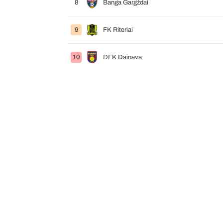
8
Banga Gargždai
9
FK Riteriai
10
DFK Dainava