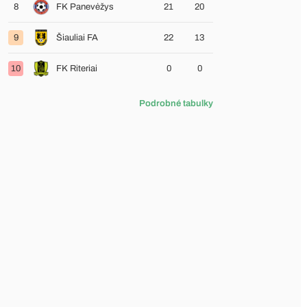
8
FK Panevėžys
21
20
9
Šiauliai FA
22
13
10
FK Riteriai
0
0
Podrobné tabulky