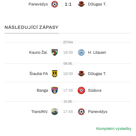
1:1
Panevėžys
Džiugas T.
NÁSLEDUJÍCÍ ZÁPASY
ZÍTRA
Kauno Žal.
18:00
H. Litauen
09.08.
Šiauliai FA
16:00
Džiugas T.
Banga
17:45
Sūduva
10.08.
TransINV.
17:45
Panevėžys
Kompletní výsledky