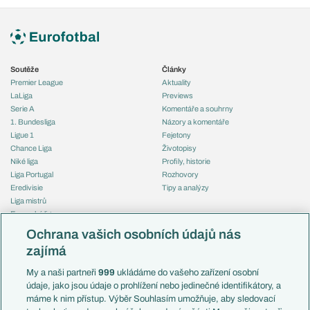
Soutěže
Články
Premier League
Aktuality
LaLiga
Previews
Serie A
Komentáře a souhrny
1. Bundesliga
Názory a komentáře
Ligue 1
Fejetony
Chance Liga
Životopisy
Niké liga
Profily, historie
Liga Portugal
Rozhovory
Eredivisie
Tipy a analýzy
Liga mistrů
Evropská liga
Reprezentace
Konferenční liga
Česko
Ochrana vašich osobních údajů nás
Mistrovství světa
Slovensko
zajímá
Liga národů
Anglie
Francie
My a naši partneři
999
ukládáme do vašeho zařízení osobní
Témata
Itálie
údaje, jako jsou údaje o prohlížení nebo jedinečné identifikátory, a
Představení týmů MS
Německo
máme k nim přístup. Výběr Souhlasím umožňuje, aby sledovací
EuroSkauting
Španělsko