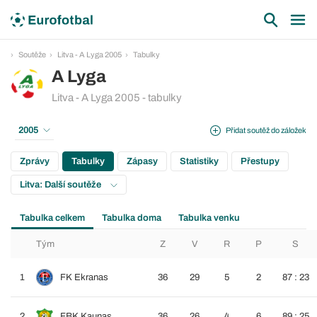
Soutěže
Litva - A Lyga 2005
Tabulky
A Lyga
Litva - A Lyga 2005 - tabulky
2005
Přidat soutěž do záložek
Zprávy
Tabulky
Zápasy
Statistiky
Přestupy
Litva: Další soutěže
Tabulka celkem
Tabulka doma
Tabulka venku
Tým
Z
V
R
P
S
1
FK Ekranas
36
29
5
2
87 : 23
2
FBK Kaunas
36
26
4
6
89 : 25