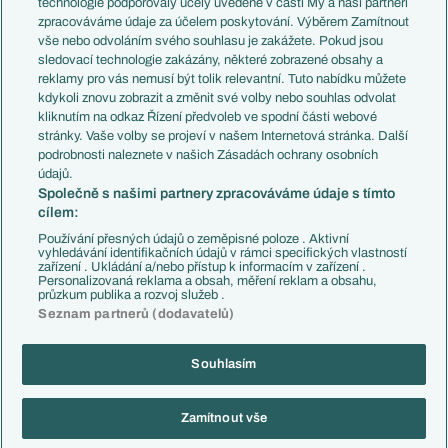
technologie podporovaly účely uvedené v části My a naši partneři
PL v kostce
Argentina
zpracováváme údaje za účelem poskytování. Výběrem Zamítnout
Evropské koeficienty
Brazílie
vše nebo odvoláním svého souhlasu je zakážete. Pokud jsou
Přestupy
sledovací technologie zakázány, některé zobrazené obsahy a
Přestupové spekulace
reklamy pro vás nemusí být tolik relevantní. Tuto nabídku můžete
Přestupy
Zranění
kdykoli znovu zobrazit a změnit své volby nebo souhlas odvolat
Zápasy
kliknutím na odkaz Řízení předvoleb ve spodní části webové
Livescore
stránky. Vaše volby se projeví v našem Internetová stránka. Další
Kluby
Tipovací soutěž
podrobnosti naleznete v našich Zásadách ochrany osobních
Arsenal FC
Fotbal TV
údajů.
Chelsea FC
Společně s našimi partnery zpracováváme údaje s tímto
Manchester United
cílem:
AC Milán
Juventus FC
Používání přesných údajů o zeměpisné poloze . Aktivní
Bayern Mnichov
vyhledávání identifikačních údajů v rámci specifických vlastností
zařízení . Ukládání a/nebo přístup k informacím v zařízení .
FC Barcelona
Personalizovaná reklama a obsah, měření reklam a obsahu,
Real Madrid
průzkum publika a rozvoj služeb .
Seznam partnerů (dodavatelů)
Souhlasím
Copyright © 2001-2026 EuroFotbal.cz. Využíváme zpravodajství ČTK.
RSS
Podmínky užití
Informace o zpracování osobních údajů
Zamítnout vše
GDPR a žurnalistika
Nastavení soukromí
Kontakt
Tiráž