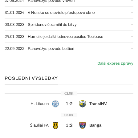
27.05.2024
Panevėžys povede Vreven
31.01.2024
V Norsku se otevřelo přestupové okno
03.03.2023
Spiridonović zamířil do Litvy
24.01.2023
Hamulic je další lednovou posilou Toulouse
22.09.2022
Panevėžys povede Lettieri
Další expres zprávy
POSLEDNÍ VÝSLEDKY
02.08.
1:2
H. Litauen
TransINV.
03.08.
1:3
Šiauliai FA
Banga