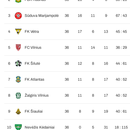
3
Sūduva Marijampolė
36
16
11
9
67 : 43
4
FK Vėtra
36
17
6
13
45 : 45
5
FC Vilnius
36
11
14
11
36 : 29
6
FK Šilutė
36
12
8
16
44 : 61
7
FK Atlantas
36
11
8
17
40 : 52
8
Žalgiris Vilnius
36
11
8
17
40 : 52
9
FK Šiauliai
36
8
9
19
40 : 61
10
Nevėžis Kėdainiai
36
0
5
31
18 : 115