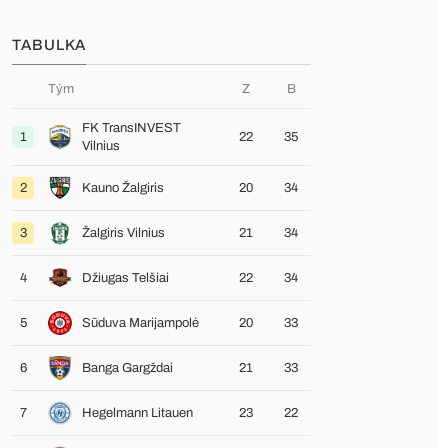
TABULKA
Tým
Z
B
FK TransINVEST
1
22
35
Vilnius
2
Kauno Žalgiris
20
34
3
Žalgiris Vilnius
21
34
4
Džiugas Telšiai
22
34
5
Sūduva Marijampolė
20
33
6
Banga Gargždai
21
33
7
Hegelmann Litauen
23
22