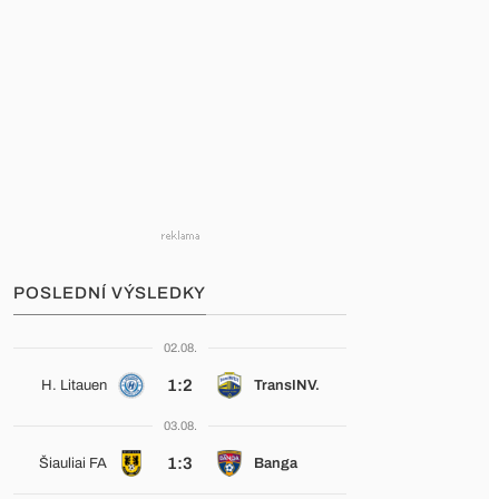
POSLEDNÍ VÝSLEDKY
02.08.
1:2
H. Litauen
TransINV.
03.08.
1:3
Šiauliai FA
Banga