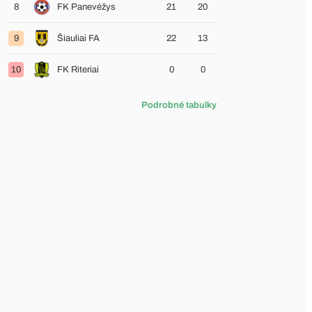
8
FK Panevėžys
21
20
9
Šiauliai FA
22
13
10
FK Riteriai
0
0
Podrobné tabulky