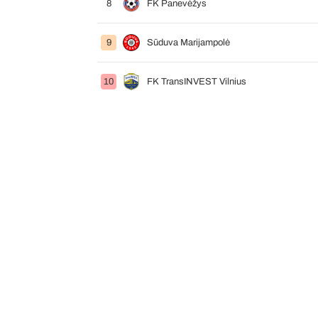
8
FK Panevėžys
9
Sūduva Marijampolė
10
FK TransINVEST Vilnius