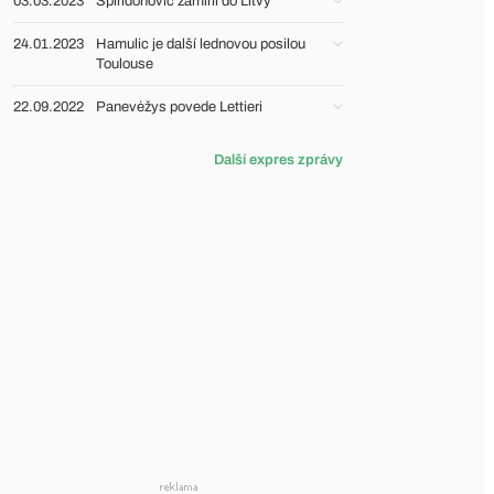
03.03.2023
Spiridonović zamířil do Litvy
24.01.2023
Hamulic je další lednovou posilou
Toulouse
22.09.2022
Panevėžys povede Lettieri
Další expres zprávy