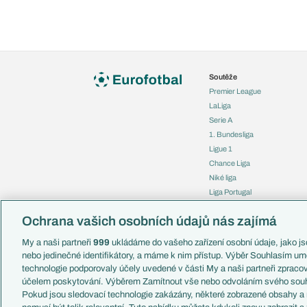
Soutěže
Premier League
LaLiga
Serie A
1. Bundesliga
Ligue 1
Chance Liga
Niké liga
Liga Portugal
Eredivisie
Ochrana vašich osobních údajů nás zajímá
Liga mistrů
Evropská liga
My a naši partneři
999
ukládáme do vašeho zařízení osobní údaje, jako jso
Konferenční liga
nebo jedinečné identifikátory, a máme k nim přístup. Výběr Souhlasím um
Mistrovství světa
technologie podporovaly účely uvedené v části My a naši partneři zprac
Liga národů
účelem poskytování. Výběrem Zamítnout vše nebo odvoláním svého souh
Pokud jsou sledovací technologie zakázány, některé zobrazené obsahy a