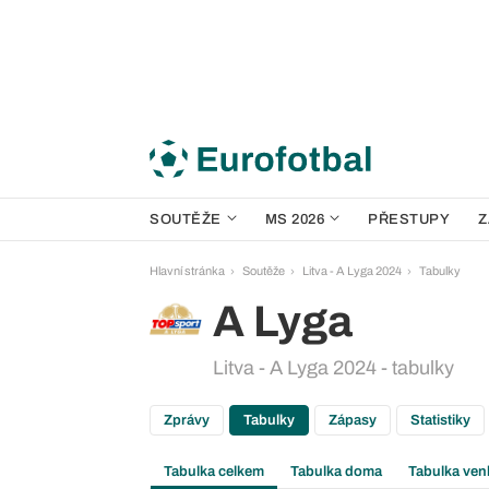
SOUTĚŽE
MS 2026
PŘESTUPY
Z
Hlavní stránka
Soutěže
Litva - A Lyga 2024
Tabulky
A Lyga
Litva - A Lyga 2024 - tabulky
Zprávy
Tabulky
Zápasy
Statistiky
Tabulka celkem
Tabulka doma
Tabulka ven