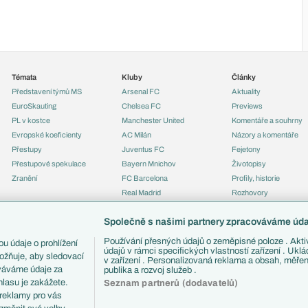
Témata
Kluby
Články
Představení týmů MS
Arsenal FC
Aktuality
EuroSkauting
Chelsea FC
Previews
PL v kostce
Manchester United
Komentáře a souhrny
Evropské koeficienty
AC Milán
Názory a komentáře
Přestupy
Juventus FC
Fejetony
Přestupové spekulace
Bayern Mnichov
Životopisy
Zranění
FC Barcelona
Profily, historie
Real Madrid
Rozhovory
Tipy a analýzy
Společně s našimi partnery zpracováváme údaj
Používání přesných údajů o zeměpisné poloze . Aktiv
u údaje o prohlížení
údajů v rámci specifických vlastností zařízení . Ukl
ožňuje, aby sledovací
v zařízení . Personalizovaná reklama a obsah, měře
ováváme údaje za
publika a rozvoj služeb .
lasu je zakážete.
Seznam partnerů (dodavatelů)
 reklamy pro vás