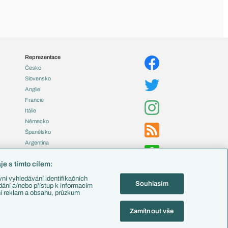
Reprezentace
Česko
Slovensko
Anglie
Francie
Itálie
Německo
Španělsko
Argentina
Brazílie
e s tímto cílem:
Přestupy
ní vyhledávání identifikačních
Souhlasím
Zápasy
ádání a/nebo přístup k informacím
ní reklam a obsahu, průzkum
Livescore
Tipovací soutěž
Zamítnout vše
Fotbal TV