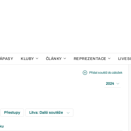
ÁPASY
KLUBY
ČLÁNKY
REPREZENTACE
LIVES
Přidat soutěž do záložek
2024
Přestupy
Litva: Další soutěže
ku