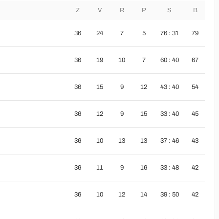
Z
V
R
P
S
B
36
24
7
5
76 : 31
79
36
19
10
7
60 : 40
67
36
15
9
12
43 : 40
54
36
12
9
15
33 : 40
45
36
10
13
13
37 : 46
43
36
11
9
16
33 : 48
42
36
10
12
14
39 : 50
42