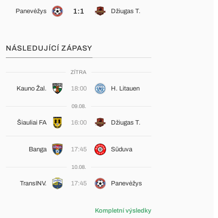
1:1
Panevėžys
Džiugas T.
NÁSLEDUJÍCÍ ZÁPASY
ZÍTRA
Kauno Žal.
18:00
H. Litauen
09.08.
Šiauliai FA
16:00
Džiugas T.
Banga
17:45
Sūduva
10.08.
TransINV.
17:45
Panevėžys
Kompletní výsledky