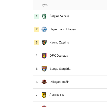
Tým
1
Žalgiris Vilnius
2
Hegelmann Litauen
3
Kauno Žalgiris
4
DFK Dainava
5
Banga Gargždai
6
Džiugas Telšiai
7
Šiauliai FA