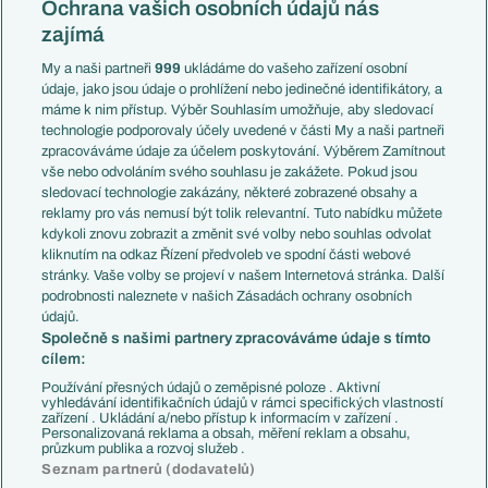
Česko
Ochrana vašich osobních údajů nás
Mistrovství světa
Slovensko
zajímá
Liga národů
Anglie
Francie
My a naši partneři
999
ukládáme do vašeho zařízení osobní
Témata
Itálie
údaje, jako jsou údaje o prohlížení nebo jedinečné identifikátory, a
Představení týmů MS
Německo
máme k nim přístup. Výběr Souhlasím umožňuje, aby sledovací
EuroSkauting
Španělsko
technologie podporovaly účely uvedené v části My a naši partneři
PL v kostce
Argentina
zpracováváme údaje za účelem poskytování. Výběrem Zamítnout
Evropské koeficienty
Brazílie
vše nebo odvoláním svého souhlasu je zakážete. Pokud jsou
Přestupy
sledovací technologie zakázány, některé zobrazené obsahy a
Přestupové spekulace
reklamy pro vás nemusí být tolik relevantní. Tuto nabídku můžete
Přestupy
Zranění
kdykoli znovu zobrazit a změnit své volby nebo souhlas odvolat
Zápasy
kliknutím na odkaz Řízení předvoleb ve spodní části webové
Livescore
stránky. Vaše volby se projeví v našem Internetová stránka. Další
Kluby
Tipovací soutěž
podrobnosti naleznete v našich Zásadách ochrany osobních
Arsenal FC
Fotbal TV
údajů.
Chelsea FC
Společně s našimi partnery zpracováváme údaje s tímto
Manchester United
cílem:
AC Milán
Juventus FC
Používání přesných údajů o zeměpisné poloze . Aktivní
Bayern Mnichov
vyhledávání identifikačních údajů v rámci specifických vlastností
zařízení . Ukládání a/nebo přístup k informacím v zařízení .
FC Barcelona
Personalizovaná reklama a obsah, měření reklam a obsahu,
Real Madrid
průzkum publika a rozvoj služeb .
Seznam partnerů (dodavatelů)