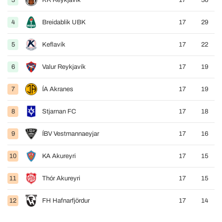
3
KR Reykjavík
17
36
4
Breidablik UBK
17
29
5
Keflavík
17
22
6
Valur Reykjavík
17
19
7
ÍA Akranes
17
19
8
Stjarnan FC
17
18
9
ÍBV Vestmannaeyjar
17
16
10
KA Akureyri
17
15
11
Thór Akureyri
17
15
12
FH Hafnarfjördur
17
14