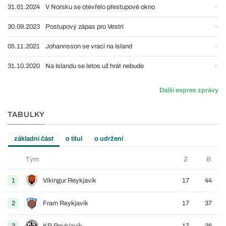
31.01.2024
V Norsku se otevřelo přestupové okno
30.09.2023
Postupový zápas pro Vestri
05.11.2021
Johannsson se vrací na Island
31.10.2020
Na Islandu se letos už hrát nebude
Další expres zprávy
TABULKY
základní část
o titul
o udržení
Tým
Z
B
1
Víkingur Reykjavík
17
44
2
Fram Reykjavík
17
37