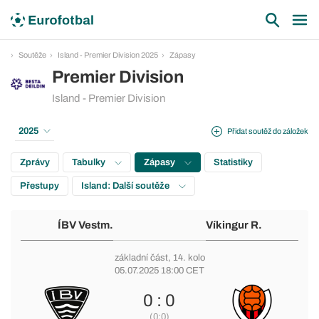
Soutěže
Island - Premier Division 2025
Zápasy
Premier Division
Island - Premier Division
2025
Přidat soutěž do záložek
Zprávy
Tabulky
Zápasy
Statistiky
Přestupy
Island: Další soutěže
ÍBV Vestm.
Víkingur R.
základní část
, 14. kolo
05.07.2025 18:00 CET
0 : 0
(0:0)