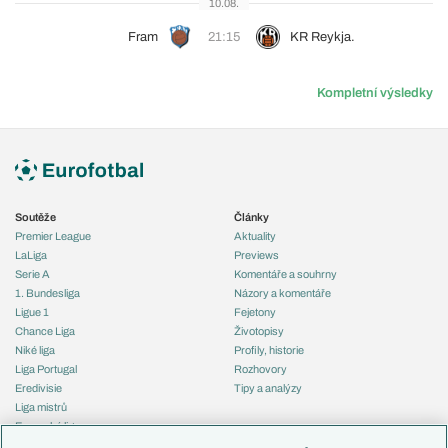
10.08.
Fram
21:15
KR Reykja.
Kompletní výsledky
Soutěže
Články
Premier League
Aktuality
LaLiga
Previews
Serie A
Komentáře a souhrny
1. Bundesliga
Názory a komentáře
Ligue 1
Fejetony
Chance Liga
Životopisy
Niké liga
Profily, historie
Liga Portugal
Rozhovory
Eredivisie
Tipy a analýzy
Liga mistrů
Evropská liga
Reprezentace
Konferenční liga