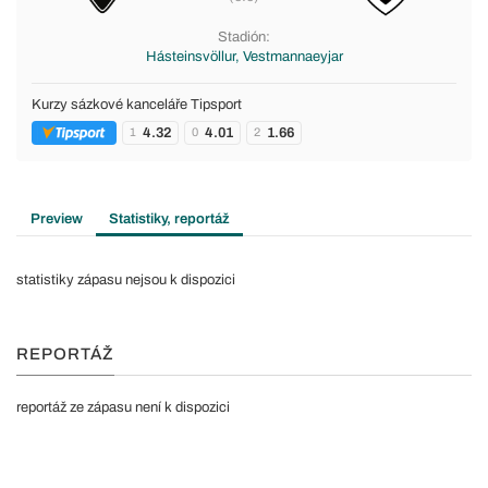
Stadión:
Hásteinsvöllur, Vestmannaeyjar
Kurzy sázkové kanceláře Tipsport
4.32
4.01
1.66
1
0
2
Preview
Statistiky, reportáž
statistiky zápasu nejsou k dispozici
REPORTÁŽ
reportáž ze zápasu není k dispozici