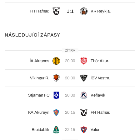
1:1
FH Hafnar.
KR Reykja.
NÁSLEDUJÍCÍ ZÁPASY
ZÍTRA
ÍA Akranes
20:00
Thór Akur.
Víkingur R.
20:00
ÍBV Vestm.
Stjarnan FC
20:00
Keflavík
KA Akureyri
20:15
FH Hafnar.
Breidablik
22:15
Valur