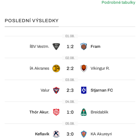
Podrobné tabulky
POSLEDNÍ VÝSLEDKY
01.08.
1:2
ÍBV Vestm.
Fram
02.08.
2:2
ÍA Akranes
Víkingur R.
03.08.
2:3
Valur
Stjarnan FC
04.08.
1:0
Thór Akur.
Breidablik
05.08.
3:0
Keflavík
KA Akureyri