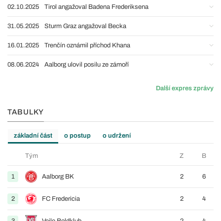
02.10.2025
Tirol angažoval Badena Frederiksena
31.05.2025
Sturm Graz angažoval Becka
16.01.2025
Trenčín oznámil příchod Khana
08.06.2024
Aalborg ulovil posilu ze zámoří
Další expres zprávy
TABULKY
základní část
o postup
o udržení
Tým
Z
B
1
Aalborg BK
2
6
2
FC Fredericia
2
4