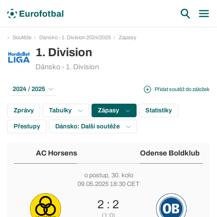
Soutěže
Dánsko - 1. Division 2024/2025
Zápasy
1. Division
Dánsko - 1. Division
2024 / 2025
Přidat soutěž do záložek
Zprávy
Tabulky
Zápasy
Statistiky
Přestupy
Dánsko: Další soutěže
AC Horsens
Odense Boldklub
o postup
, 30. kolo
09.05.2025 18:30 CET
2 : 2
(1:0)