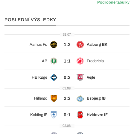
Podrobné tabulky
POSLEDNÍ VÝSLEDKY
31.07.
1:2
Aarhus Fr.
Aalborg BK
1:1
AB
Fredericia
0:2
HB Køge
Vejle
01.08.
2:3
Hillerød
Esbjerg fB
0:1
Kolding IF
Hvidovre IF
02.08.