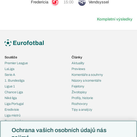
Fredericia
15:00
Vendsyssel
Kompletní výsledky
Soutěže
Články
Premier League
Aktuality
LaLiga
Previews
Serie A
Komentáře a souhrny
1. Bundesliga
Názory a komentáře
Ligue 1
Fejetony
Chance Liga
Životopisy
Niké liga
Profily, historie
Liga Portugal
Rozhovory
Eredivisie
Tipy a analýzy
Liga mistrů
Evropská liga
Reprezentace
Konferenční liga
Česko
Ochrana vašich osobních údajů nás
Mistrovství světa
Slovensko