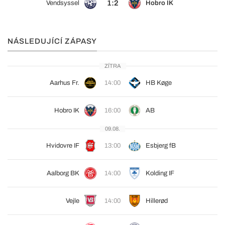
1:2
Vendsyssel
Hobro IK
NÁSLEDUJÍCÍ ZÁPASY
ZÍTRA
Aarhus Fr.
14:00
HB Køge
Hobro IK
16:00
AB
09.08.
Hvidovre IF
13:00
Esbjerg fB
Aalborg BK
14:00
Kolding IF
Vejle
14:00
Hillerød