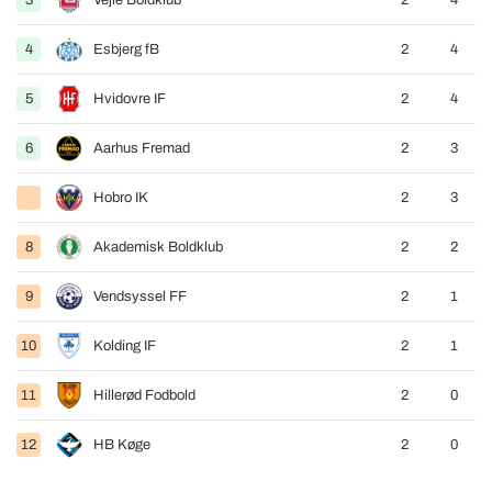
3
Vejle Boldklub
2
4
4
Esbjerg fB
2
4
5
Hvidovre IF
2
4
6
Aarhus Fremad
2
3
Hobro IK
2
3
8
Akademisk Boldklub
2
2
9
Vendsyssel FF
2
1
10
Kolding IF
2
1
11
Hillerød Fodbold
2
0
12
HB Køge
2
0