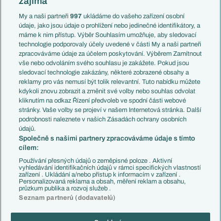
zajímá
Liga národů
Anglie
Francie
My a naši partneři
997
ukládáme do vašeho zařízení osobní
Témata
Itálie
údaje, jako jsou údaje o prohlížení nebo jedinečné identifikátory, a
Představení týmů MS
Německo
máme k nim přístup. Výběr Souhlasím umožňuje, aby sledovací
EuroSkauting
Španělsko
technologie podporovaly účely uvedené v části My a naši partneři
PL v kostce
Argentina
zpracováváme údaje za účelem poskytování. Výběrem Zamítnout
Evropské koeficienty
Brazílie
vše nebo odvoláním svého souhlasu je zakážete. Pokud jsou
Přestupy
sledovací technologie zakázány, některé zobrazené obsahy a
Přestupové spekulace
reklamy pro vás nemusí být tolik relevantní. Tuto nabídku můžete
Přestupy
Zranění
kdykoli znovu zobrazit a změnit své volby nebo souhlas odvolat
Zápasy
kliknutím na odkaz Řízení předvoleb ve spodní části webové
Livescore
stránky. Vaše volby se projeví v našem Internetová stránka. Další
Kluby
Tipovací soutěž
podrobnosti naleznete v našich Zásadách ochrany osobních
Arsenal FC
Fotbal TV
údajů.
Chelsea FC
Společně s našimi partnery zpracováváme údaje s tímto
Manchester United
cílem:
AC Milán
Juventus FC
Používání přesných údajů o zeměpisné poloze . Aktivní
Bayern Mnichov
vyhledávání identifikačních údajů v rámci specifických vlastností
zařízení . Ukládání a/nebo přístup k informacím v zařízení .
FC Barcelona
Personalizovaná reklama a obsah, měření reklam a obsahu,
Real Madrid
průzkum publika a rozvoj služeb .
Seznam partnerů (dodavatelů)