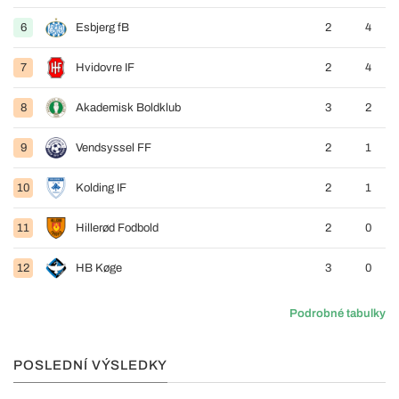
6
Esbjerg fB
2
4
7
Hvidovre IF
2
4
8
Akademisk Boldklub
3
2
9
Vendsyssel FF
2
1
10
Kolding IF
2
1
11
Hillerød Fodbold
2
0
12
HB Køge
3
0
Podrobné tabulky
POSLEDNÍ VÝSLEDKY