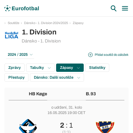
Soutěže
Dánsko - 1. Division 2024/2025
Zápasy
1. Division
Dánsko - 1. Division
2024 / 2025
Přidat soutěž do záložek
Zprávy
Tabulky
Zápasy
Statistiky
Přestupy
Dánsko: Další soutěže
HB Køge
B.93
o udržení
, 31. kolo
16.05.2025 19:00 CET
2
: 1
(1:1)