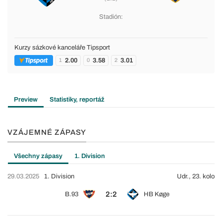
Stadión:
Kurzy sázkové kanceláře Tipsport
2.00
3.58
3.01
1
0
2
Preview
Statistiky, reportáž
VZÁJEMNÉ ZÁPASY
Všechny zápasy
1. Division
29.03.2025
1. Division
Udr., 23. kolo
2:2
B.93
HB Køge