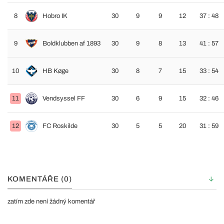
8
Hobro IK
30
9
9
12
37 : 48
9
Boldklubben af 1893
30
9
8
13
41 : 57
10
HB Køge
30
8
7
15
33 : 54
11
Vendsyssel FF
30
6
9
15
32 : 46
12
FC Roskilde
30
5
5
20
31 : 59
KOMENTÁŘE (0)
zatím zde není žádný komentář