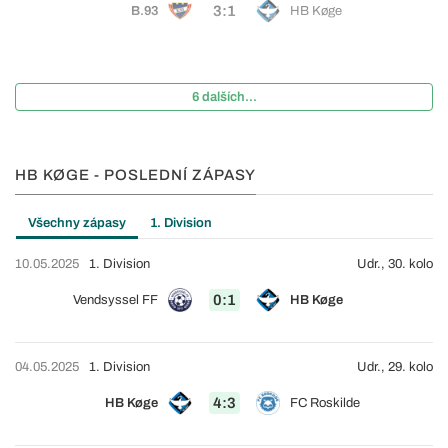
3:1
B.93
HB Køge
6 dalších...
HB KØGE - POSLEDNÍ ZÁPASY
Všechny zápasy
1. Division
10.05.2025
1. Division
Udr., 30. kolo
0:1
Vendsyssel FF
HB Køge
04.05.2025
1. Division
Udr., 29. kolo
4:3
HB Køge
FC Roskilde