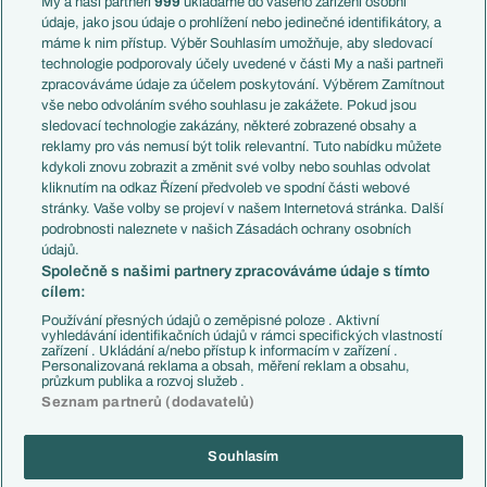
My a naši partneři
999
ukládáme do vašeho zařízení osobní
Témata
Itálie
údaje, jako jsou údaje o prohlížení nebo jedinečné identifikátory, a
Představení týmů MS
Německo
máme k nim přístup. Výběr Souhlasím umožňuje, aby sledovací
EuroSkauting
Španělsko
technologie podporovaly účely uvedené v části My a naši partneři
PL v kostce
Argentina
zpracováváme údaje za účelem poskytování. Výběrem Zamítnout
Evropské koeficienty
Brazílie
vše nebo odvoláním svého souhlasu je zakážete. Pokud jsou
Přestupy
sledovací technologie zakázány, některé zobrazené obsahy a
Přestupové spekulace
reklamy pro vás nemusí být tolik relevantní. Tuto nabídku můžete
Přestupy
Zranění
kdykoli znovu zobrazit a změnit své volby nebo souhlas odvolat
Zápasy
kliknutím na odkaz Řízení předvoleb ve spodní části webové
Livescore
stránky. Vaše volby se projeví v našem Internetová stránka. Další
Kluby
Tipovací soutěž
podrobnosti naleznete v našich Zásadách ochrany osobních
Arsenal FC
Fotbal TV
údajů.
Chelsea FC
Společně s našimi partnery zpracováváme údaje s tímto
Manchester United
cílem:
AC Milán
Juventus FC
Používání přesných údajů o zeměpisné poloze . Aktivní
Bayern Mnichov
vyhledávání identifikačních údajů v rámci specifických vlastností
zařízení . Ukládání a/nebo přístup k informacím v zařízení .
FC Barcelona
Personalizovaná reklama a obsah, měření reklam a obsahu,
Real Madrid
průzkum publika a rozvoj služeb .
Seznam partnerů (dodavatelů)
Souhlasím
Copyright © 2001-2026 EuroFotbal.cz. Využíváme zpravodajství ČTK.