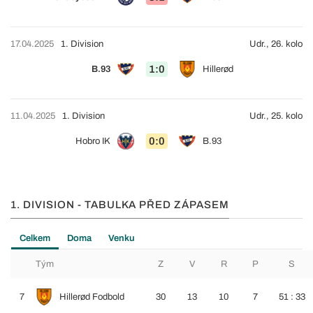
17.04.2025
1. Division
Udr., 26. kolo
1:0
B.93
Hillerød
11.04.2025
1. Division
Udr., 25. kolo
0:0
Hobro IK
B.93
1. DIVISION - TABULKA PŘED ZÁPASEM
Celkem
Doma
Venku
Tým
Z
V
R
P
S
7
Hillerød Fodbold
30
13
10
7
51 : 33