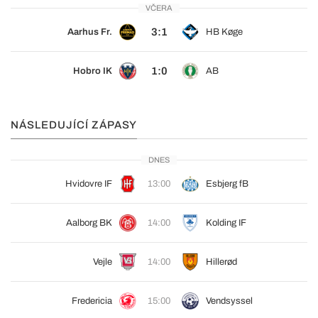
VČERA
3:1
Aarhus Fr.
HB Køge
1:0
Hobro IK
AB
NÁSLEDUJÍCÍ ZÁPASY
DNES
Hvidovre IF
13:00
Esbjerg fB
Aalborg BK
14:00
Kolding IF
Vejle
14:00
Hillerød
Fredericia
15:00
Vendsyssel