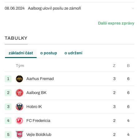
08.06.2024
Aalborg ulovil posilu ze zámoří
Další expres zprávy
TABULKY
základní část
o postup
o udržení
Tým
Z
B
1
Aarhus Fremad
3
6
2
Aalborg BK
2
6
3
Hobro IK
3
6
4
FC Fredericia
2
4
5
Vejle Boldklub
2
4