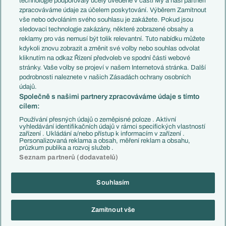
technologie podporovaly účely uvedené v části My a naši partneři
PL v kostce
Argentina
zpracováváme údaje za účelem poskytování. Výběrem Zamítnout
Evropské koeficienty
Brazílie
vše nebo odvoláním svého souhlasu je zakážete. Pokud jsou
Přestupy
sledovací technologie zakázány, některé zobrazené obsahy a
Přestupové spekulace
reklamy pro vás nemusí být tolik relevantní. Tuto nabídku můžete
Přestupy
Zranění
kdykoli znovu zobrazit a změnit své volby nebo souhlas odvolat
Zápasy
kliknutím na odkaz Řízení předvoleb ve spodní části webové
Livescore
stránky. Vaše volby se projeví v našem Internetová stránka. Další
Kluby
Tipovací soutěž
podrobnosti naleznete v našich Zásadách ochrany osobních
Arsenal FC
Fotbal TV
údajů.
Chelsea FC
Společně s našimi partnery zpracováváme údaje s tímto
Manchester United
cílem:
AC Milán
Juventus FC
Používání přesných údajů o zeměpisné poloze . Aktivní
Bayern Mnichov
vyhledávání identifikačních údajů v rámci specifických vlastností
zařízení . Ukládání a/nebo přístup k informacím v zařízení .
FC Barcelona
Personalizovaná reklama a obsah, měření reklam a obsahu,
Real Madrid
průzkum publika a rozvoj služeb .
Seznam partnerů (dodavatelů)
Souhlasím
Copyright © 2001-2026 EuroFotbal.cz. Využíváme zpravodajství ČTK.
RSS
Podmínky užití
Informace o zpracování osobních údajů
Zamítnout vše
GDPR a žurnalistika
Nastavení soukromí
Kontakt
Tiráž