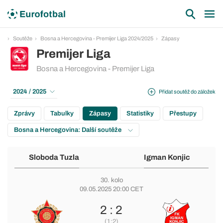
Soutěže
Bosna a Hercegovina - Premijer Liga 2024/2025
Zápasy
Premijer Liga
Bosna a Hercegovina - Premijer Liga
2024 / 2025
Přidat soutěž do záložek
Zprávy
Tabulky
Zápasy
Statistiky
Přestupy
Bosna a Hercegovina: Další soutěže
Sloboda Tuzla
Igman Konjic
30. kolo
09.05.2025 20:00 CET
2 : 2
(1:2)