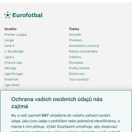
Soutěže
Články
Premier League
Aktuality
LaLiga
Previews
Serie A
Komentáře a souhrny
1. Bundesliga
Názory a komentáře
Ligue 1
Fejetony
Chance Liga
Životopisy
Niké liga
Profily, historie
Liga Portugal
Rozhovory
Eredivisie
Tipy a analýzy
Liga mistrů
Evropská liga
Reprezentace
Konferenční liga
Česko
Ochrana vašich osobních údajů nás
Mistrovství světa
Slovensko
zajímá
Liga národů
Anglie
Francie
My a naši partneři
997
ukládáme do vašeho zařízení osobní
Témata
Itálie
údaje, jako jsou údaje o prohlížení nebo jedinečné identifikátory, a
Představení týmů MS
Německo
máme k nim přístup. Výběr Souhlasím umožňuje, aby sledovací
EuroSkauting
Španělsko