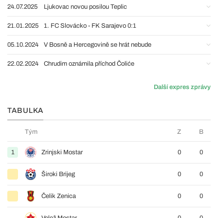
24.07.2025
Ljukovac novou posilou Teplic
21.01.2025
1. FC Slovácko - FK Sarajevo 0:1
05.10.2024
V Bosně a Hercegovině se hrát nebude
22.02.2024
Chrudim oznámila příchod Čoliće
Další expres zprávy
TABULKA
Tým
Z
B
1
Zrinjski Mostar
0
0
Široki Brijeg
0
0
Čelik Zenica
0
0