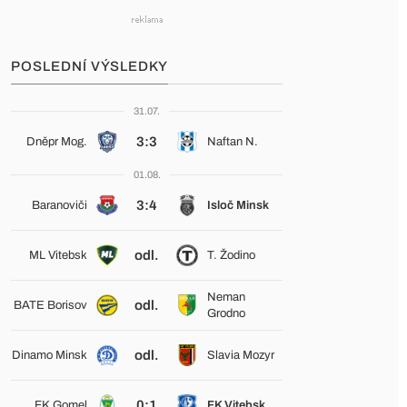
POSLEDNÍ VÝSLEDKY
31.07.
3:3
Dněpr Mog.
Naftan N.
01.08.
3:4
Baranoviči
Isloč Minsk
odl.
ML Vitebsk
T. Žodino
Neman
odl.
BATE Borisov
Grodno
odl.
Dinamo Minsk
Slavia Mozyr
0:1
FK Gomel
FK Vitebsk