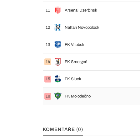
11
Arsenal Dzeržinsk
12
Naftan Novopolock
13
FK Vitebsk
14
FK Smorgoň
15
FK Sluck
16
FK Molodečno
KOMENTÁŘE (0)