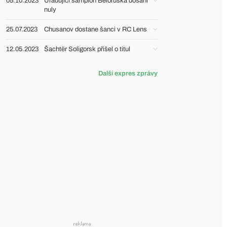
05.10.2023
Úřadující šampion Běloruska dosáhl
nuly
25.07.2023
Chusanov dostane šanci v RC Lens
12.05.2023
Šachtër Soligorsk přišel o titul
Další expres zprávy