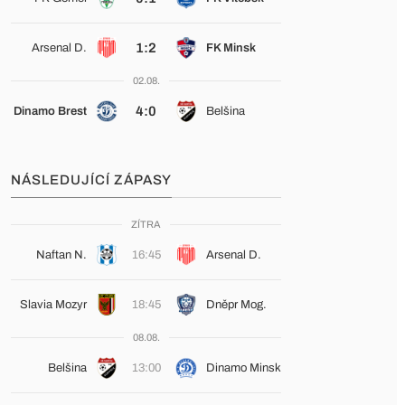
1:2
Arsenal D.
FK Minsk
02.08.
4:0
Dinamo Brest
Belšina
NÁSLEDUJÍCÍ ZÁPASY
ZÍTRA
Naftan N.
16:45
Arsenal D.
Slavia Mozyr
18:45
Dněpr Mog.
08.08.
Belšina
13:00
Dinamo Minsk