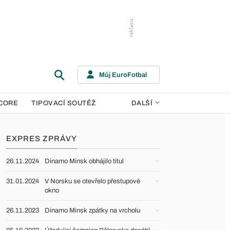
Můj EuroFotbal
CORE
TIPOVACÍ SOUTĚŽ
DALŠÍ
EXPRES ZPRÁVY
26.11.2024
Dinamo Minsk obhájilo titul
31.01.2024
V Norsku se otevřelo přestupové
okno
26.11.2023
Dinamo Minsk zpátky na vrcholu