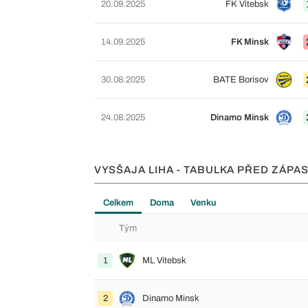
20.09.2025
FK Vitebsk
14.09.2025
FK Minsk
30.08.2025
BATE Borisov
24.08.2025
Dinamo Minsk
VYSŠAJA LIHA - TABULKA PŘED ZÁPA
Celkem
Doma
Venku
Tým
1
ML Vitebsk
2
Dinamo Minsk