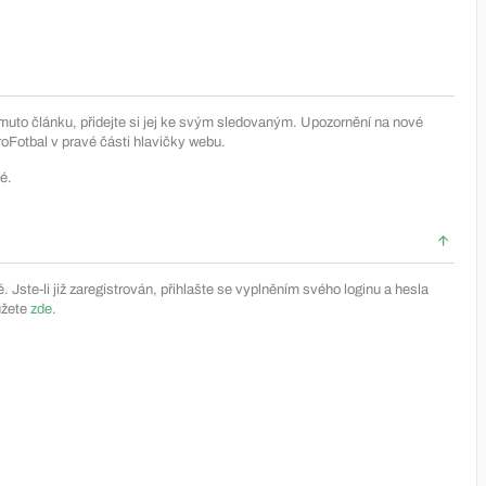
muto článku, přidejte si jej ke svým sledovaným. Upozornění na nové
Fotbal v pravé části hlavičky webu.
é.
Jste-li již zaregistrován, přihlašte se vyplněním svého loginu a hesla
ůžete
zde
.