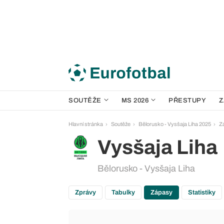
SOUTĚŽE
MS 2026
PŘESTUPY
Z
Hlavní stránka
Soutěže
Bělorusko - Vysšaja Liha 2025
Z
Vysšaja Liha
Bělorusko - Vysšaja Liha
Zprávy
Tabulky
Zápasy
Statistiky