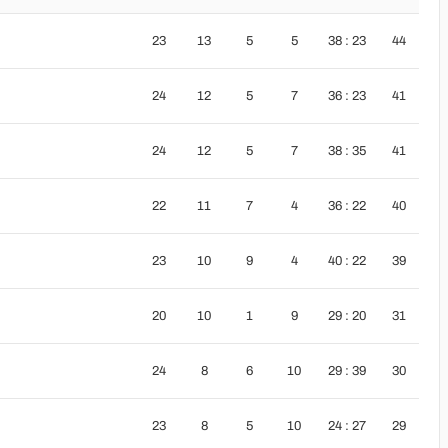
23
13
5
5
38 : 23
44
24
12
5
7
36 : 23
41
24
12
5
7
38 : 35
41
22
11
7
4
36 : 22
40
23
10
9
4
40 : 22
39
20
10
1
9
29 : 20
31
24
8
6
10
29 : 39
30
23
8
5
10
24 : 27
29