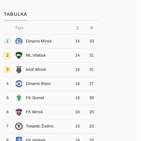
TABULKA
Tým
Z
B
1
Dinamo Minsk
14
33
2
ML Vitebsk
14
31
3
Isloč Minsk
15
31
4
Dinamo Brest
16
27
5
FK Gomel
16
26
6
FK Minsk
16
25
7
Torpedo Žodino
15
23
8
FK Vitebsk
16
23