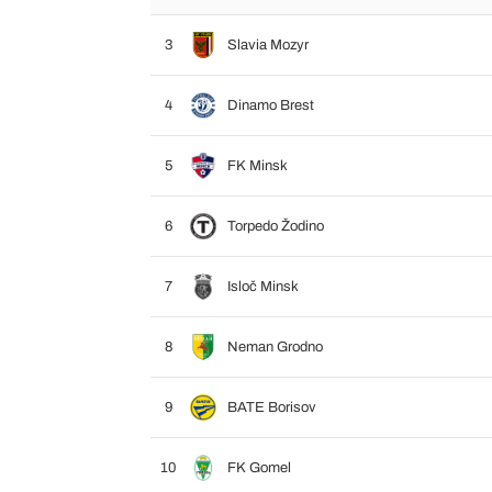
3
Slavia Mozyr
4
Dinamo Brest
5
FK Minsk
6
Torpedo Žodino
7
Isloč Minsk
8
Neman Grodno
9
BATE Borisov
10
FK Gomel