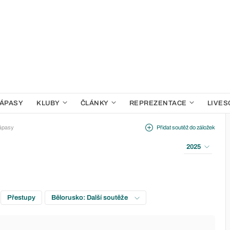
ÁPASY
KLUBY
ČLÁNKY
REPREZENTACE
LIVES
ápasy
Přidat soutěž do záložek
2025
Přestupy
Bělorusko: Další soutěže