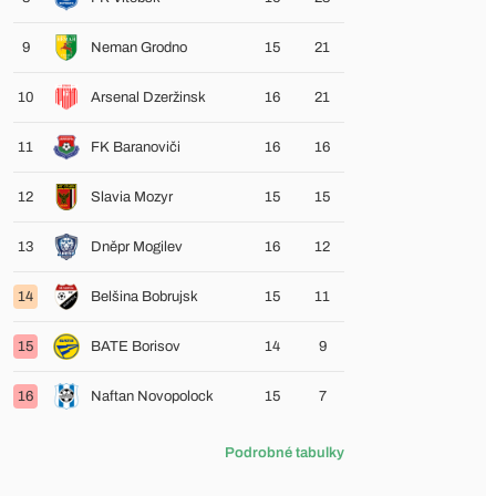
9
Neman Grodno
15
21
10
Arsenal Dzeržinsk
16
21
11
FK Baranoviči
16
16
12
Slavia Mozyr
15
15
13
Dněpr Mogilev
16
12
14
Belšina Bobrujsk
15
11
15
BATE Borisov
14
9
16
Naftan Novopolock
15
7
Podrobné tabulky