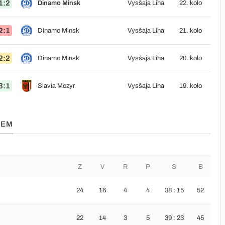
1:2
Dinamo Minsk
Vysšaja Liha
22. kolo
2:1
Dinamo Minsk
Vysšaja Liha
21. kolo
2:2
Dinamo Minsk
Vysšaja Liha
20. kolo
3:1
Slavia Mozyr
Vysšaja Liha
19. kolo
SEM
Z
V
R
P
S
B
24
16
4
4
38 : 15
52
22
14
3
5
39 : 23
45