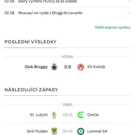
02.08.
Barry vyměnil RUSG za aš-Šabáb
02.08.
Musuayi se vydal z Brugg do Levante
Další expres zprávy
POSLEDNÍ VÝSLEDKY
VČERA
3:0
Club Bruggy
KV Kortrijk
NÁSLEDUJÍCÍ ZÁPASY
DNES
St. Lutych
18:15
Cercle
Sint-Truiden
20:45
Lommel SK