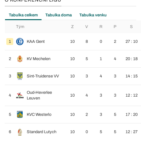
O KONFERENČNÍ LIGU
Tabulka celkem
Tabulka doma
Tabulka venku
Tým
Z
V
R
P
S
1
KAA Gent
10
8
0
2
27 : 10
2
KV Mechelen
10
5
1
4
20 : 18
3
Sint-Truidense VV
10
3
4
3
14 : 15
Oud-Heverlee
4
10
4
3
3
12 : 12
Leuven
5
KVC Westerlo
10
2
3
5
17 : 20
6
Standard Lutych
10
0
5
5
12 : 27