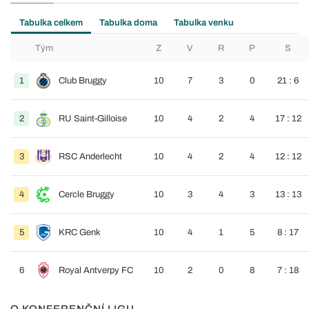
Tabulka celkem
Tabulka doma
Tabulka venku
Tým
Z
V
R
P
S
1
Club Bruggy
10
7
3
0
21 : 6
2
RU Saint-Gilloise
10
4
2
4
17 : 12
3
RSC Anderlecht
10
4
2
4
12 : 12
4
Cercle Bruggy
10
3
4
3
13 : 13
5
KRC Genk
10
4
1
5
8 : 17
6
Royal Antverpy FC
10
2
0
8
7 : 18