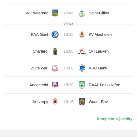
KVC Westerlo
20:45
Saint-Gilles
ZÍTRA
KAA Gent
13:30
KV Mechelen
Charleroi
16:00
OH Leuven
Zulte War.
16:00
KRC Genk
Anderlecht
18:30
RAAL La Louvière
Antverpy
19:15
Waas.-Bev.
Kompletní výsledky