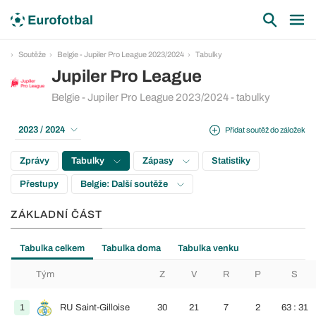
Soutěže
Belgie - Jupiler Pro League 2023/2024
Tabulky
Jupiler Pro League
Belgie - Jupiler Pro League 2023/2024 - tabulky
2023 / 2024
Přidat soutěž do záložek
Zprávy
Tabulky
Zápasy
Statistiky
Přestupy
Belgie: Další soutěže
ZÁKLADNÍ ČÁST
Tabulka celkem
Tabulka doma
Tabulka venku
Tým
Z
V
R
P
S
1
RU Saint-Gilloise
30
21
7
2
63 : 31