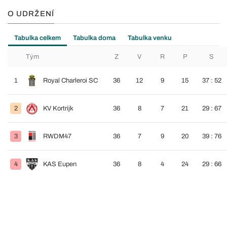
O UDRŽENÍ
Tabulka celkem
Tabulka doma
Tabulka venku
Tým
Z
V
R
P
S
1
Royal Charleroi SC
36
12
9
15
37 : 52
2
KV Kortrijk
36
8
7
21
29 : 67
3
RWDM47
36
7
9
20
39 : 76
4
KAS Eupen
36
8
4
24
29 : 66