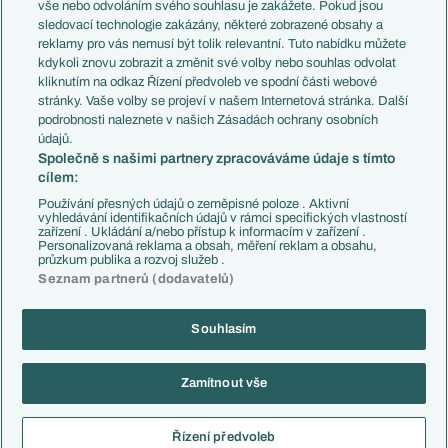
Evropské koeficienty
Brazílie
vše nebo odvoláním svého souhlasu je zakážete. Pokud jsou
Přestupy
sledovací technologie zakázány, některé zobrazené obsahy a
Přestupové spekulace
reklamy pro vás nemusí být tolik relevantní. Tuto nabídku můžete
Přestupy
Zranění
kdykoli znovu zobrazit a změnit své volby nebo souhlas odvolat
Zápasy
kliknutím na odkaz Řízení předvoleb ve spodní části webové
Livescore
stránky. Vaše volby se projeví v našem Internetová stránka. Další
Kluby
Tipovací soutěž
podrobnosti naleznete v našich Zásadách ochrany osobních
Arsenal FC
Fotbal TV
údajů.
Chelsea FC
Společně s našimi partnery zpracováváme údaje s tímto
Manchester United
cílem:
AC Milán
Juventus FC
Používání přesných údajů o zeměpisné poloze . Aktivní
Bayern Mnichov
vyhledávání identifikačních údajů v rámci specifických vlastností
zařízení . Ukládání a/nebo přístup k informacím v zařízení .
FC Barcelona
Personalizovaná reklama a obsah, měření reklam a obsahu,
Real Madrid
průzkum publika a rozvoj služeb .
Seznam partnerů (dodavatelů)
Souhlasím
Copyright © 2001-2026 EuroFotbal.cz. Využíváme zpravodajství ČTK.
RSS
Podmínky užití
Informace o zpracování osobních údajů
Zamítnout vše
GDPR a žurnalistika
Nastavení soukromí
Kontakt
Tiráž
Řízení předvoleb