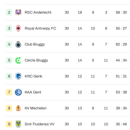
2
RSC Anderlecht
30
18
9
3
58 : 30
3
Royal Antverpy FC
30
14
10
6
55 : 27
4
Club Bruggy
30
14
9
7
62 : 29
5
Cercle Bruggy
30
14
5
11
44 : 34
6
KRC Genk
30
12
11
7
51 : 31
7
KAA Gent
30
12
11
7
53 : 38
8
KV Mechelen
30
13
6
11
39 : 34
9
Sint-Truidense VV
30
10
10
10
35 : 46