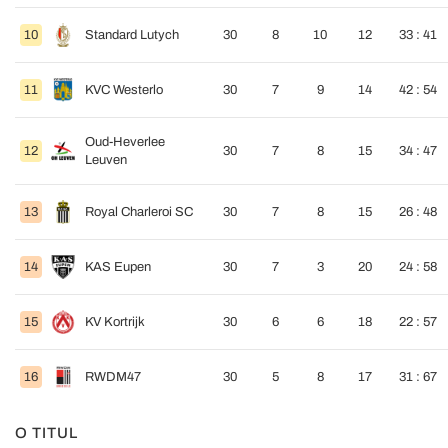
10
Standard Lutych
30
8
10
12
33 : 41
11
KVC Westerlo
30
7
9
14
42 : 54
Oud-Heverlee
12
30
7
8
15
34 : 47
Leuven
13
Royal Charleroi SC
30
7
8
15
26 : 48
14
KAS Eupen
30
7
3
20
24 : 58
15
KV Kortrijk
30
6
6
18
22 : 57
16
RWDM47
30
5
8
17
31 : 67
O TITUL