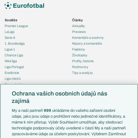
Soutěže
Články
Premier League
Aktuality
LaLiga
Previews
Serie A
Komentáře a souhrny
1. Bundesliga
Názory a komentáře
Ligue 1
Fejetony
Chance Liga
Životopisy
Niké liga
Profily, historie
Liga Portugal
Rozhovory
Eredivisie
Tipy a analýzy
Liga mistrů
Evropská liga
Reprezentace
Konferenční liga
Česko
Ochrana vašich osobních údajů nás
Mistrovství světa
Slovensko
zajímá
Liga národů
Anglie
Francie
My a naši partneři
999
ukládáme do vašeho zařízení osobní
Témata
Itálie
údaje, jako jsou údaje o prohlížení nebo jedinečné identifikátory, a
Představení týmů MS
Německo
máme k nim přístup. Výběr Souhlasím umožňuje, aby sledovací
EuroSkauting
Španělsko
technologie podporovaly účely uvedené v části My a naši partneři
PL v kostce
Argentina
zpracováváme údaje za účelem poskytování. Výběrem Zamítnout