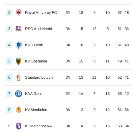
2
Royal Antverpy FC
34
18
6
10
57 : 48
3
RSC Anderlecht
34
15
13
6
51 : 34
4
KRC Genk
34
16
8
10
67 : 48
5
KV Oostende
34
15
8
11
49 : 41
6
Standard Lutych
34
13
11
10
52 : 41
7
KAA Gent
34
14
7
13
55 : 42
8
KV Mechelen
34
13
9
12
54 : 54
9
K Beerschot VA
34
14
5
15
58 : 64