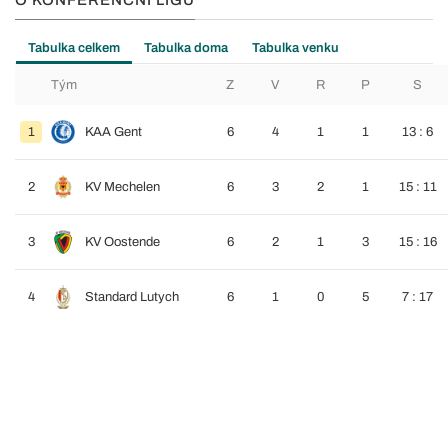
O KONFERENČNÍ LIGU
Tabulka celkem
Tabulka doma
Tabulka venku
Tým
Z
V
R
P
S
1
KAA Gent
6
4
1
1
13 : 6
2
KV Mechelen
6
3
2
1
15 : 11
3
KV Oostende
6
2
1
3
15 : 16
4
Standard Lutych
6
1
0
5
7 : 17