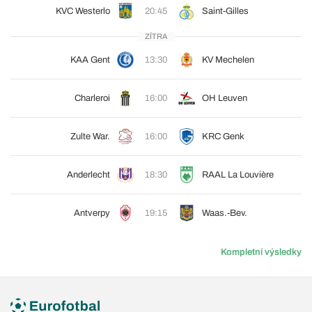
KVC Westerlo
20:45
Saint-Gilles
ZÍTRA
KAA Gent
13:30
KV Mechelen
Charleroi
16:00
OH Leuven
Zulte War.
16:00
KRC Genk
Anderlecht
18:30
RAAL La Louvière
Antverpy
19:15
Waas.-Bev.
Kompletní výsledky