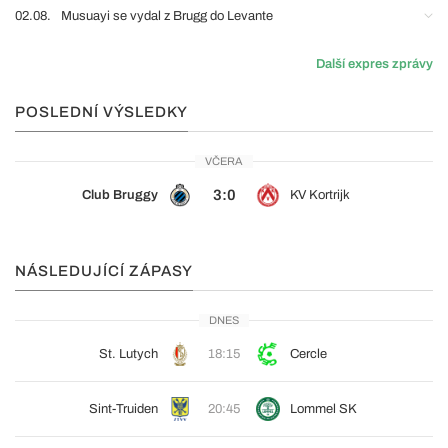
02.08.
Musuayi se vydal z Brugg do Levante
Další expres zprávy
POSLEDNÍ VÝSLEDKY
VČERA
3:0
Club Bruggy
KV Kortrijk
NÁSLEDUJÍCÍ ZÁPASY
DNES
St. Lutych
18:15
Cercle
Sint-Truiden
20:45
Lommel SK