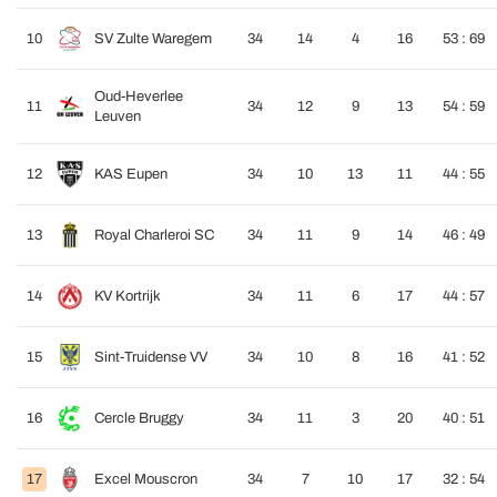
10
SV Zulte Waregem
34
14
4
16
53 : 69
Oud-Heverlee
11
34
12
9
13
54 : 59
Leuven
12
KAS Eupen
34
10
13
11
44 : 55
13
Royal Charleroi SC
34
11
9
14
46 : 49
14
KV Kortrijk
34
11
6
17
44 : 57
15
Sint-Truidense VV
34
10
8
16
41 : 52
16
Cercle Bruggy
34
11
3
20
40 : 51
17
Excel Mouscron
34
7
10
17
32 : 54