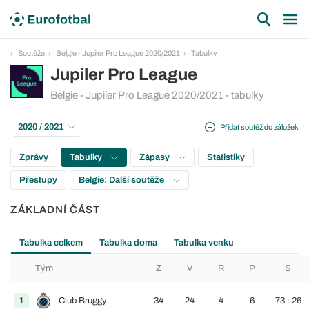
Soutěže
Belgie - Jupiler Pro League 2020/2021
Tabulky
Jupiler Pro League
Belgie - Jupiler Pro League 2020/2021 - tabulky
2020 / 2021
Přidat soutěž do záložek
Zprávy
Tabulky
Zápasy
Statistiky
Přestupy
Belgie: Další soutěže
ZÁKLADNÍ ČÁST
Tabulka celkem
Tabulka doma
Tabulka venku
Tým
Z
V
R
P
S
1
Club Bruggy
34
24
4
6
73 : 26