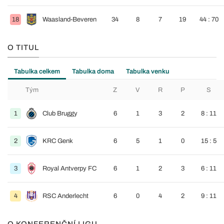
18
Waasland-Beveren
34
8
7
19
44 : 70
O TITUL
Tabulka celkem
Tabulka doma
Tabulka venku
Tým
Z
V
R
P
S
1
Club Bruggy
6
1
3
2
8 : 11
2
KRC Genk
6
5
1
0
15 : 5
3
Royal Antverpy FC
6
1
2
3
6 : 11
4
RSC Anderlecht
6
0
4
2
9 : 11