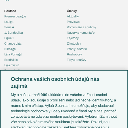
Soutěže
Články
Premier League
Aktuality
LaLiga
Previews
Serie A
Komentáře a souhrny
1. Bundesliga
Názory a komentáře
Ligue 1
Fejetony
Chance Liga
Životopisy
Niké liga
Profily, historie
Liga Portugal
Rozhovory
Eredivisie
Tipy a analýzy
Liga mistrů
Evropská liga
Reprezentace
Konferenční liga
Česko
Ochrana vašich osobních údajů nás
Mistrovství světa
Slovensko
zajímá
Liga národů
Anglie
Francie
My a naši partneři
999
ukládáme do vašeho zařízení osobní
Témata
Itálie
údaje, jako jsou údaje o prohlížení nebo jedinečné identifikátory, a
Představení týmů MS
Německo
máme k nim přístup. Výběr Souhlasím umožňuje, aby sledovací
EuroSkauting
Španělsko
technologie podporovaly účely uvedené v části My a naši partneři
PL v kostce
Argentina
zpracováváme údaje za účelem poskytování. Výběrem Zamítnout
Evropské koeficienty
Brazílie
vše nebo odvoláním svého souhlasu je zakážete. Pokud jsou
Přestupy
sledovací technologie zakázány, některé zobrazené obsahy a