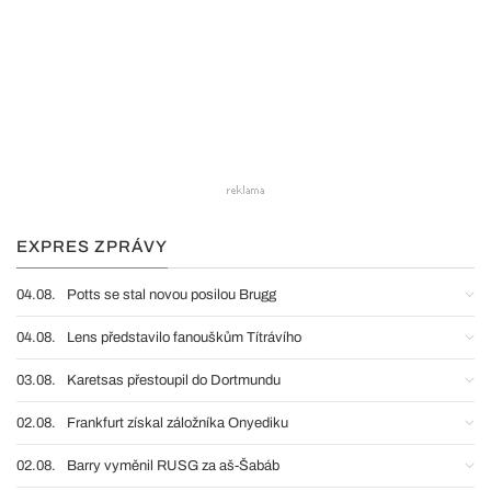
EXPRES ZPRÁVY
04.08.
Potts se stal novou posilou Brugg
04.08.
Lens představilo fanouškům Títrávího
03.08.
Karetsas přestoupil do Dortmundu
02.08.
Frankfurt získal záložníka Onyediku
02.08.
Barry vyměnil RUSG za aš-Šabáb