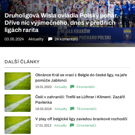
Druholigová Wisla ovládla Polský pohár.
Dříve nic výjimečného, dnes v předních
ligách rarita
03.05.2024
Aktuality
24 komentářů
DALŠÍ ČLÁNKY
Obránce Král se vrací z Belgie do české ligy, na jaře
pomůže Jablonci
19.01.2023
Aktuality
6 komentářů
Češi v zahraničí: Trefili se Lüftner i Kliment. Zazářil
Pavlenka
19.03.2018
Aktuality
78 komentářů
V play off belgické ligy zavedou brankové rozhodčí
17.01.2013
Aktuality
15 komentářů