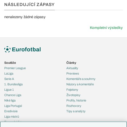
NÁSLEDUJÍCÍ ZÁPASY
nenalezeny žádné zápasy
Kompletní výsledky
Soutěže
Články
Premier League
Aktuality
LaLiga
Previews
Serie A
Komentáře a souhrny
1. Bundesliga
Názory a komentáře
Ligue 1
Fejetony
Chance Liga
Životopisy
Niké liga
Profily, historie
Liga Portugal
Rozhovory
Eredivisie
Tipy a analýzy
Liga mistrů
Evropská liga
Reprezentace