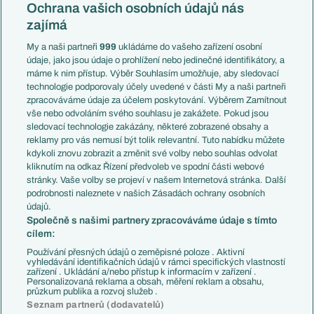
Konferenční liga
Česko
Ochrana vašich osobních údajů nás
Mistrovství světa
Slovensko
zajímá
Liga národů
Anglie
Francie
My a naši partneři
999
ukládáme do vašeho zařízení osobní
Témata
Itálie
údaje, jako jsou údaje o prohlížení nebo jedinečné identifikátory, a
Představení týmů MS
Německo
máme k nim přístup. Výběr Souhlasím umožňuje, aby sledovací
EuroSkauting
Španělsko
technologie podporovaly účely uvedené v části My a naši partneři
PL v kostce
Argentina
zpracováváme údaje za účelem poskytování. Výběrem Zamítnout
Evropské koeficienty
Brazílie
vše nebo odvoláním svého souhlasu je zakážete. Pokud jsou
Přestupy
sledovací technologie zakázány, některé zobrazené obsahy a
Přestupové spekulace
reklamy pro vás nemusí být tolik relevantní. Tuto nabídku můžete
Přestupy
Zranění
kdykoli znovu zobrazit a změnit své volby nebo souhlas odvolat
Zápasy
kliknutím na odkaz Řízení předvoleb ve spodní části webové
Livescore
stránky. Vaše volby se projeví v našem Internetová stránka. Další
Kluby
Tipovací soutěž
podrobnosti naleznete v našich Zásadách ochrany osobních
Arsenal FC
Fotbal TV
údajů.
Chelsea FC
Společně s našimi partnery zpracováváme údaje s tímto
Manchester United
cílem:
AC Milán
Juventus FC
Používání přesných údajů o zeměpisné poloze . Aktivní
Bayern Mnichov
vyhledávání identifikačních údajů v rámci specifických vlastností
zařízení . Ukládání a/nebo přístup k informacím v zařízení .
FC Barcelona
Personalizovaná reklama a obsah, měření reklam a obsahu,
Real Madrid
průzkum publika a rozvoj služeb .
Seznam partnerů (dodavatelů)