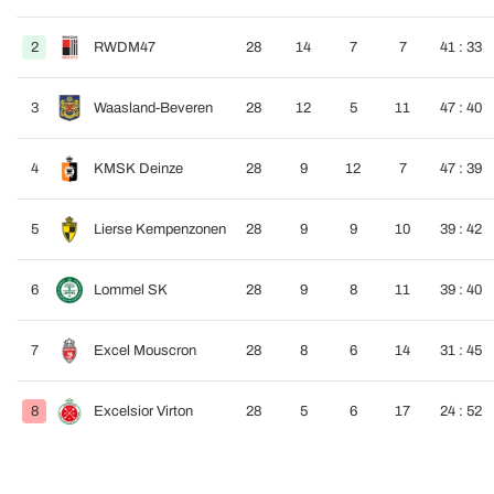
2
RWDM47
28
14
7
7
41 : 33
3
Waasland-Beveren
28
12
5
11
47 : 40
4
KMSK Deinze
28
9
12
7
47 : 39
5
Lierse Kempenzonen
28
9
9
10
39 : 42
6
Lommel SK
28
9
8
11
39 : 40
7
Excel Mouscron
28
8
6
14
31 : 45
8
Excelsior Virton
28
5
6
17
24 : 52