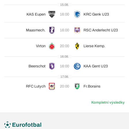
15.08.
KAS Eupen
16:00
KRC Genk U23
Maasmech.
16:00
RSC Anderlecht U23
Virton
20:00
Lierse Kemp.
16.08.
Beerschot
16:00
KAA Gent U23
17.08.
RFC Lutych
20:00
Fr.Borains
Kompletní výsledky