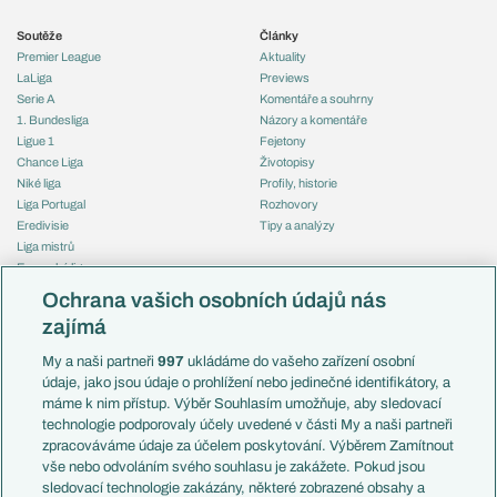
Soutěže
Články
Premier League
Aktuality
LaLiga
Previews
Serie A
Komentáře a souhrny
1. Bundesliga
Názory a komentáře
Ligue 1
Fejetony
Chance Liga
Životopisy
Niké liga
Profily, historie
Liga Portugal
Rozhovory
Eredivisie
Tipy a analýzy
Liga mistrů
Evropská liga
Reprezentace
Konferenční liga
Česko
Ochrana vašich osobních údajů nás
Mistrovství světa
Slovensko
zajímá
Liga národů
Anglie
Francie
My a naši partneři
997
ukládáme do vašeho zařízení osobní
Témata
Itálie
údaje, jako jsou údaje o prohlížení nebo jedinečné identifikátory, a
Představení týmů MS
Německo
máme k nim přístup. Výběr Souhlasím umožňuje, aby sledovací
EuroSkauting
Španělsko
technologie podporovaly účely uvedené v části My a naši partneři
PL v kostce
Argentina
zpracováváme údaje za účelem poskytování. Výběrem Zamítnout
Evropské koeficienty
Brazílie
vše nebo odvoláním svého souhlasu je zakážete. Pokud jsou
Přestupy
sledovací technologie zakázány, některé zobrazené obsahy a