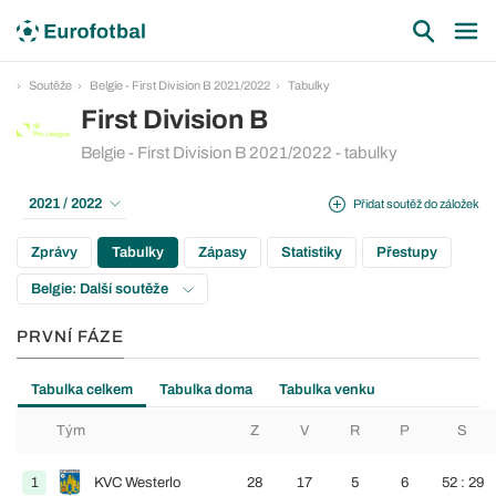
Soutěže
Belgie - First Division B 2021/2022
Tabulky
First Division B
Belgie - First Division B 2021/2022 - tabulky
2021 / 2022
Přidat soutěž do záložek
Zprávy
Tabulky
Zápasy
Statistiky
Přestupy
Belgie: Další soutěže
PRVNÍ FÁZE
Tabulka celkem
Tabulka doma
Tabulka venku
Tým
Z
V
R
P
S
1
KVC Westerlo
28
17
5
6
52 : 29