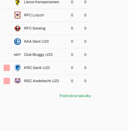
Lierse Kempenzonen
0
0
RFC Lutych
0
0
RFC Seraing
0
0
KAA Gent U23
0
0
Club Bruggy U23
0
0
KRC Genk U23
0
0
RSC Anderlecht U23
0
0
Podrobné tabulky