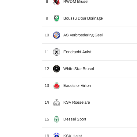
8
RWDM Brusel
9
Boussu Dour Borinage
10
AS Verbroedering Geel
11
Eendracht Aalst
12
White Star Brusel
13
Excelsior Virton
14
KSV Roeselare
15
Dessel Sport
16
KSK Heist