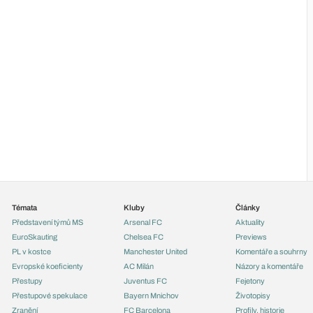
Témata
Kluby
Články
Představení týmů MS
Arsenal FC
Aktuality
EuroSkauting
Chelsea FC
Previews
PL v kostce
Manchester United
Komentáře a souhrny
Evropské koeficienty
AC Milán
Názory a komentáře
Přestupy
Juventus FC
Fejetony
Přestupové spekulace
Bayern Mnichov
Životopisy
Zranění
FC Barcelona
Profily, historie