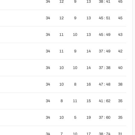
34
12
9
13
38 : 41
45
34
12
9
13
45 : 51
45
34
11
10
13
45 : 49
43
34
11
9
14
37 : 49
42
34
10
10
14
37 : 38
40
34
10
8
16
47 : 48
38
34
8
11
15
41 : 62
35
34
10
5
19
37 : 60
35
34
7
10
17
38 : 74
31