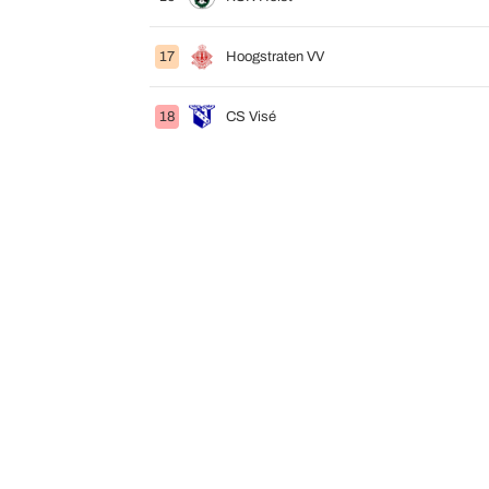
17
Hoogstraten VV
18
CS Visé