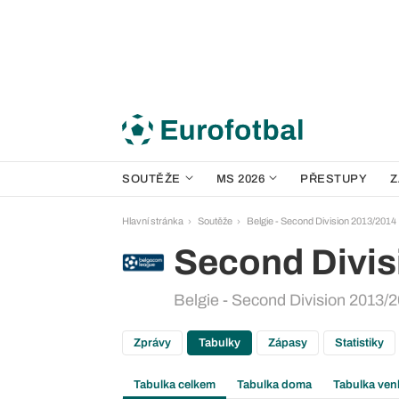
SOUTĚŽE
MS 2026
PŘESTUPY
Z
Hlavní stránka
Soutěže
Belgie - Second Division 2013/2014
Second Divis
Belgie - Second Division 2013/2
Zprávy
Tabulky
Zápasy
Statistiky
Tabulka celkem
Tabulka doma
Tabulka ven