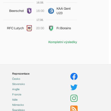
16.08.
KAA Gent
Beerschot
16:00
U23
17.08.
RFC Lutych
20:00
Fr.Borains
Kompletní výsledky
Reprezentace
Česko
Slovensko
Anglie
Francie
Itálie
Německo
Španělsko