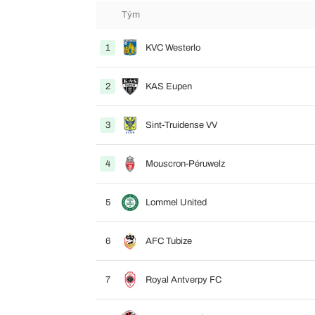
Tým
1
KVC Westerlo
2
KAS Eupen
3
Sint-Truidense VV
4
Mouscron-Péruwelz
5
Lommel United
6
AFC Tubize
7
Royal Antverpy FC