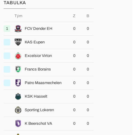
TABULKA
Tým
Z
B
1
FCV Dender EH
0
0
KAS Eupen
0
0
Excelsior Virton
0
0
Francs Borains
0
0
Patro Maasmechelen
0
0
KSK Hasselt
0
0
Sporting Lokeren
0
0
K Beerschot VA
0
0