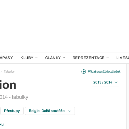
ÁPASY
KLUBY
ČLÁNKY
REPREZENTACE
LIVES
Tabulky
Přidat soutěž do záložek
ion
2013 / 2014
014 - tabulky
Přestupy
Belgie: Další soutěže
ku