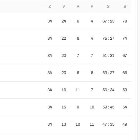
Z
V
R
P
S
B
34
24
6
4
67 : 23
78
34
22
8
4
75 : 27
74
34
20
7
7
51 : 31
67
34
20
6
8
53 : 27
66
34
16
11
7
56 : 34
59
34
15
9
10
59 : 45
54
34
13
10
11
47 : 35
49