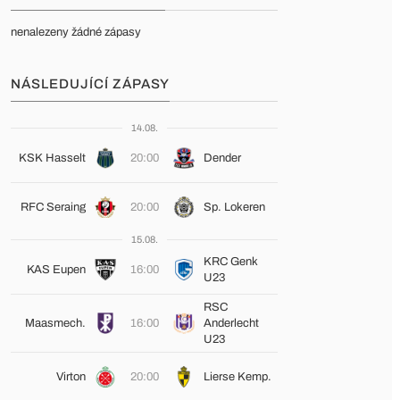
nenalezeny žádné zápasy
NÁSLEDUJÍCÍ ZÁPASY
14.08.
KSK Hasselt
20:00
Dender
RFC Seraing
20:00
Sp. Lokeren
15.08.
KRC Genk
KAS Eupen
16:00
U23
RSC
Maasmech.
16:00
Anderlecht
U23
Virton
20:00
Lierse Kemp.