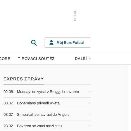
Můj EuroFotbal
CORE
TIPOVACÍ SOUTĚŽ
DALŠÍ
EXPRES ZPRÁVY
02.08.
Musuayi se vydal z Brugg do Levante
30.07.
Bohemians přivedli Květa
03.07.
Simbakoli se navrací do Angers
23.02.
Beveren se vrací mezi elitu