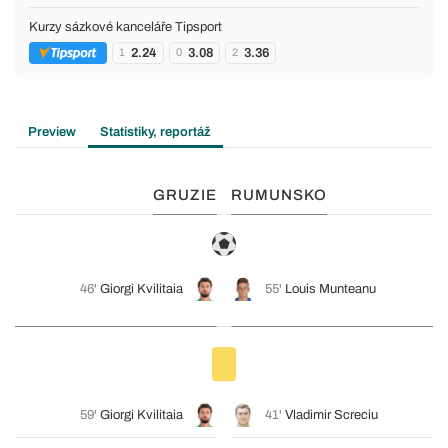
Kurzy sázkové kanceláře Tipsport
2.24
3.08
3.36
1
0
2
Preview
Statistiky, reportáž
GRUZIE
RUMUNSKO
46'
Giorgi Kvilitaia
55'
Louis Munteanu
59'
Giorgi Kvilitaia
41'
Vladimir Screciu