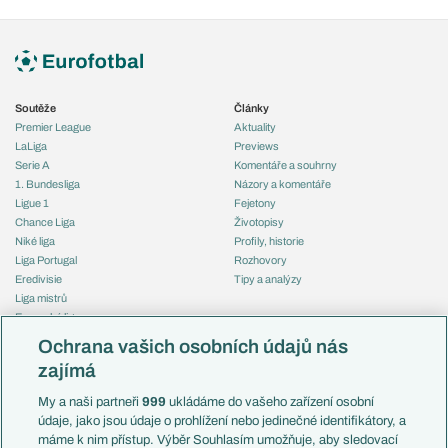
Soutěže
Články
Premier League
Aktuality
LaLiga
Previews
Serie A
Komentáře a souhrny
1. Bundesliga
Názory a komentáře
Ligue 1
Fejetony
Chance Liga
Životopisy
Niké liga
Profily, historie
Liga Portugal
Rozhovory
Eredivisie
Tipy a analýzy
Liga mistrů
Evropská liga
Reprezentace
Konferenční liga
Česko
Ochrana vašich osobních údajů nás
Mistrovství světa
Slovensko
zajímá
Liga národů
Anglie
Francie
My a naši partneři
999
ukládáme do vašeho zařízení osobní
Témata
Itálie
údaje, jako jsou údaje o prohlížení nebo jedinečné identifikátory, a
Představení týmů MS
Německo
máme k nim přístup. Výběr Souhlasím umožňuje, aby sledovací