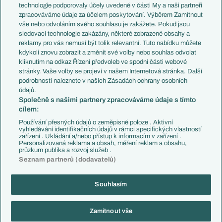
EuroSkauting
Španělsko
technologie podporovaly účely uvedené v části My a naši partneři
PL v kostce
Argentina
zpracováváme údaje za účelem poskytování. Výběrem Zamítnout
Evropské koeficienty
Brazílie
vše nebo odvoláním svého souhlasu je zakážete. Pokud jsou
Přestupy
sledovací technologie zakázány, některé zobrazené obsahy a
Přestupové spekulace
reklamy pro vás nemusí být tolik relevantní. Tuto nabídku můžete
Přestupy
Zranění
kdykoli znovu zobrazit a změnit své volby nebo souhlas odvolat
Zápasy
kliknutím na odkaz Řízení předvoleb ve spodní části webové
Livescore
stránky. Vaše volby se projeví v našem Internetová stránka. Další
Kluby
Tipovací soutěž
podrobnosti naleznete v našich Zásadách ochrany osobních
Arsenal FC
Fotbal TV
údajů.
Chelsea FC
Společně s našimi partnery zpracováváme údaje s tímto
Manchester United
cílem:
AC Milán
Juventus FC
Používání přesných údajů o zeměpisné poloze . Aktivní
Bayern Mnichov
vyhledávání identifikačních údajů v rámci specifických vlastností
zařízení . Ukládání a/nebo přístup k informacím v zařízení .
FC Barcelona
Personalizovaná reklama a obsah, měření reklam a obsahu,
Real Madrid
průzkum publika a rozvoj služeb .
Seznam partnerů (dodavatelů)
Souhlasím
Copyright © 2001-2026 EuroFotbal.cz. Využíváme zpravodajství ČTK.
RSS
Podmínky užití
Informace o zpracování osobních údajů
Zamítnout vše
GDPR a žurnalistika
Nastavení soukromí
Kontakt
Tiráž