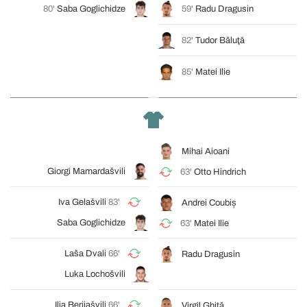
80'
Saba Goglichidze
59'
Radu Dragusin
82'
Tudor Băluţă
85'
Matei Ilie
Mihai Aioani
Giorgi Mamardašvili
63'
Otto Hindrich
Iva Gelašvili
83'
Andrei Coubiș
Saba Goglichidze
63'
Matei Ilie
Laša Dvali
66'
Radu Dragusin
Luka Lochošvili
Ilja Berijašvili
66'
Virgil Ghiţă