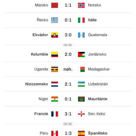
1:1
Maroko
Norsko
0:1
Řecko
Itálie
3:0
Ekvádor
Guatemala
08.06.
2:0
Kolumbie
Jordánsko
neh.
Uganda
Madagaskar
2:1
Nizozemsko
Uzbekistán
0:1
Niger
Mauritánie
3:1
Francie
Sev. Irsko
09.06.
1:3
Peru
Španělsko