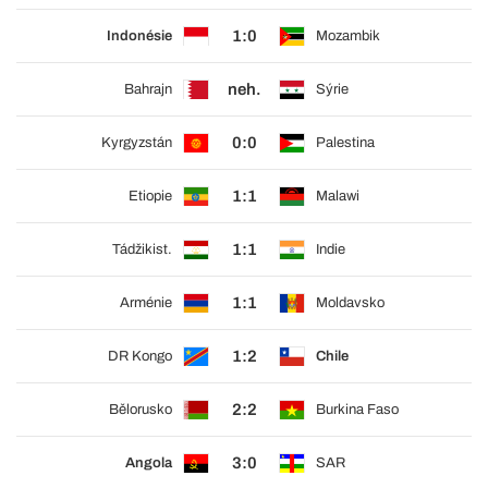
1:0
Indonésie
Mozambik
neh.
Bahrajn
Sýrie
0:0
Kyrgyzstán
Palestina
1:1
Etiopie
Malawi
1:1
Tádžikist.
Indie
1:1
Arménie
Moldavsko
1:2
DR Kongo
Chile
2:2
Bělorusko
Burkina Faso
3:0
Angola
SAR