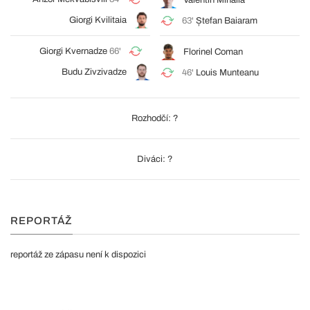
Valentin Mihăilă
Giorgi Kvilitaia
63'
Ștefan Baiaram
Giorgi Kvernadze
66'
Florinel Coman
Budu Zivzivadze
46'
Louis Munteanu
Rozhodčí: ?
Diváci: ?
REPORTÁŽ
reportáž ze zápasu není k dispozici