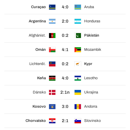
4:0
Curaçao
Aruba
2:0
Argentina
Honduras
0:2
Afghánist.
Pákistán
4:1
Omán
Mozambik
0:2
Lichtenšt.
Kypr
4:0
Keňa
Lesotho
2:1n
Dánsko
Ukrajina
3:0
Kosovo
Andorra
2:1
Chorvatsko
Slovinsko