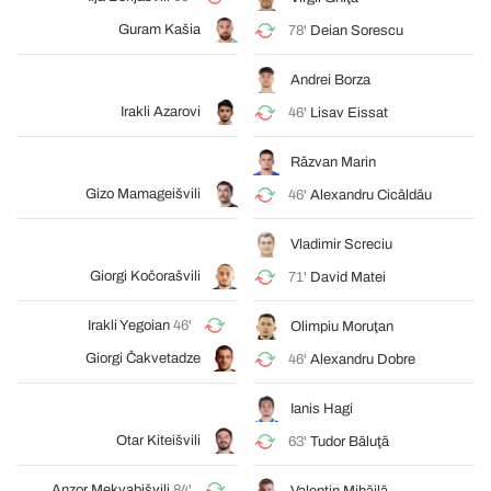
Guram Kašia
78'
Deian Sorescu
Andrei Borza
Irakli Azarovi
46'
Lisav Eissat
Răzvan Marin
Gizo Mamageišvili
46'
Alexandru Cicâldău
Vladimir Screciu
Giorgi Kočorašvili
71'
David Matei
Irakli Yegoian
46'
Olimpiu Moruţan
Giorgi Čakvetadze
46'
Alexandru Dobre
Ianis Hagi
Otar Kiteišvili
63'
Tudor Băluţă
Anzor Mekvabišvili
84'