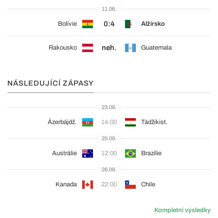
11.06.
0:4
Bolívie
Alžírsko
neh.
Rakousko
Guatemala
NÁSLEDUJÍCÍ ZÁPASY
23.09.
Ázerbájdž.
14:00
Tádžikist.
25.09.
Austrálie
12:00
Brazílie
26.09.
Kanada
22:00
Chile
Kompletní výsledky