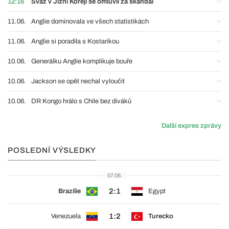
12:16
Svaz v Jižní Koreji se omluvil za skandál
11.06.
Anglie dominovala ve všech statistikách
11.06.
Anglie si poradila s Kostarikou
10.06.
Generálku Anglie komplikuje bouře
10.06.
Jackson se opět nechal vyloučit
10.06.
DR Kongo hrálo s Chile bez diváků
Další expres zprávy
POSLEDNÍ VÝSLEDKY
07.06.
2:1
Brazílie
Egypt
1:2
Venezuela
Turecko