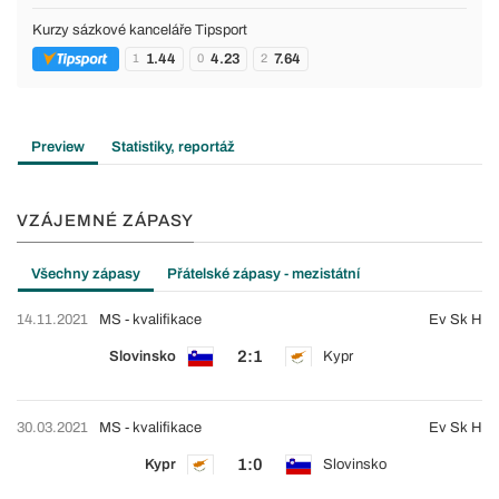
Kurzy sázkové kanceláře Tipsport
1.44
4.23
7.64
1
0
2
Preview
Statistiky, reportáž
VZÁJEMNÉ ZÁPASY
Všechny zápasy
Přátelské zápasy - mezistátní
14.11.2021
MS - kvalifikace
Ev Sk H
2:1
Slovinsko
Kypr
30.03.2021
MS - kvalifikace
Ev Sk H
1:0
Kypr
Slovinsko