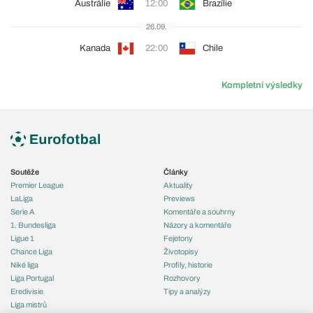
Austrálie
12:00
Brazílie
26.09.
Kanada
22:00
Chile
Kompletní výsledky
Soutěže
Články
Premier League
Aktuality
LaLiga
Previews
Serie A
Komentáře a souhrny
1. Bundesliga
Názory a komentáře
Ligue 1
Fejetony
Chance Liga
Životopisy
Niké liga
Profily, historie
Liga Portugal
Rozhovory
Eredivisie
Tipy a analýzy
Liga mistrů