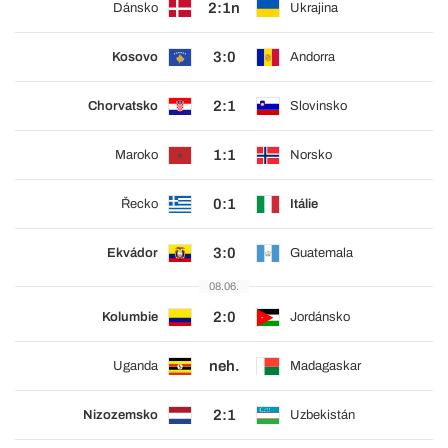
2:1n
Dánsko
Ukrajina
3:0
Kosovo
Andorra
2:1
Chorvatsko
Slovinsko
1:1
Maroko
Norsko
0:1
Řecko
Itálie
3:0
Ekvádor
Guatemala
08.06.
2:0
Kolumbie
Jordánsko
neh.
Uganda
Madagaskar
2:1
Nizozemsko
Uzbekistán