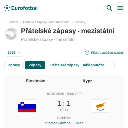
Soutěže
Přátelské zápasy - mezistátní 2026
Zápasy
Přátelské zápasy - mezistátní
Přátelské zápasy - mezistátní
2026
Přidat soutěž do záložek
Zprávy
Zápasy
Přátelské zápasy: Další soutěže
Slovinsko
Kypr
04.06.2026 18:00 CET
1 : 1
(0:1)
Stadión:
Stadion Stožice, Lublaň