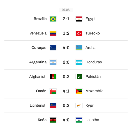
07.06.
2:1
Brazílie
Egypt
1:2
Venezuela
Turecko
4:0
Curaçao
Aruba
2:0
Argentina
Honduras
0:2
Afghánist.
Pákistán
4:1
Omán
Mozambik
0:2
Lichtenšt.
Kypr
4:0
Keňa
Lesotho