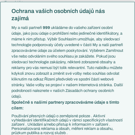
Evropská liga
Reprezentace
Konferenční liga
Česko
Ochrana vašich osobních údajů nás
Mistrovství světa
Slovensko
zajímá
Liga národů
Anglie
Francie
My a naši partneři
999
ukládáme do vašeho zařízení osobní
Témata
Itálie
údaje, jako jsou údaje o prohlížení nebo jedinečné identifikátory, a
Představení týmů MS
Německo
máme k nim přístup. Výběr Souhlasím umožňuje, aby sledovací
EuroSkauting
Španělsko
technologie podporovaly účely uvedené v části My a naši partneři
PL v kostce
Argentina
zpracováváme údaje za účelem poskytování. Výběrem Zamítnout
Evropské koeficienty
Brazílie
vše nebo odvoláním svého souhlasu je zakážete. Pokud jsou
Přestupy
sledovací technologie zakázány, některé zobrazené obsahy a
Přestupové spekulace
reklamy pro vás nemusí být tolik relevantní. Tuto nabídku můžete
Přestupy
Zranění
kdykoli znovu zobrazit a změnit své volby nebo souhlas odvolat
Zápasy
kliknutím na odkaz Řízení předvoleb ve spodní části webové
Livescore
stránky. Vaše volby se projeví v našem Internetová stránka. Další
Kluby
Tipovací soutěž
podrobnosti naleznete v našich Zásadách ochrany osobních
Arsenal FC
Fotbal TV
údajů.
Chelsea FC
Společně s našimi partnery zpracováváme údaje s tímto
Manchester United
cílem:
AC Milán
Juventus FC
Používání přesných údajů o zeměpisné poloze . Aktivní
Bayern Mnichov
vyhledávání identifikačních údajů v rámci specifických vlastností
zařízení . Ukládání a/nebo přístup k informacím v zařízení .
FC Barcelona
Personalizovaná reklama a obsah, měření reklam a obsahu,
Real Madrid
průzkum publika a rozvoj služeb .