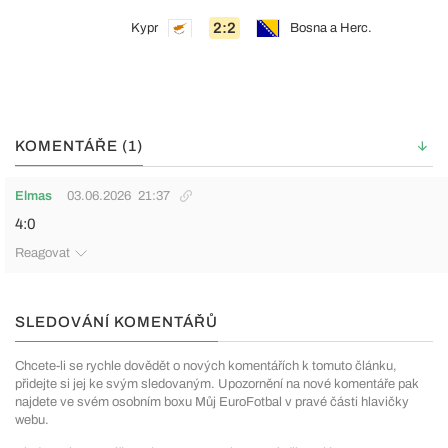
2:2
Kypr
Bosna a Herc.
KOMENTÁŘE (1)
Elmas
03.06.2026
21:37
4:0
Reagovat
SLEDOVÁNÍ KOMENTÁŘŮ
Chcete-li se rychle dovědět o nových komentářích k tomuto článku,
přidejte si jej ke svým sledovaným. Upozornění na nové komentáře pak
najdete ve svém osobním boxu Můj EuroFotbal v pravé části hlavičky
webu.