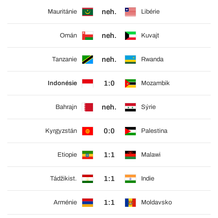
neh.
Mauritánie
Libérie
neh.
Omán
Kuvajt
neh.
Tanzanie
Rwanda
1:0
Indonésie
Mozambik
neh.
Bahrajn
Sýrie
0:0
Kyrgyzstán
Palestina
1:1
Etiopie
Malawi
1:1
Tádžikist.
Indie
1:1
Arménie
Moldavsko