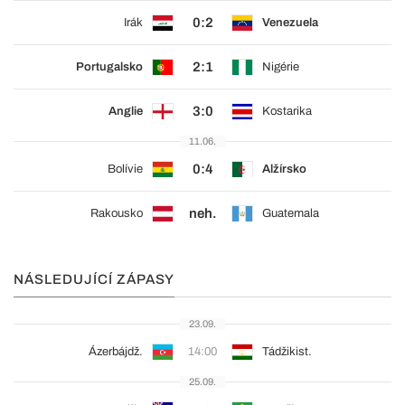
0:2
Irák
Venezuela
2:1
Portugalsko
Nigérie
3:0
Anglie
Kostarika
11.06.
0:4
Bolívie
Alžírsko
neh.
Rakousko
Guatemala
NÁSLEDUJÍCÍ ZÁPASY
23.09.
Ázerbájdž.
14:00
Tádžikist.
25.09.