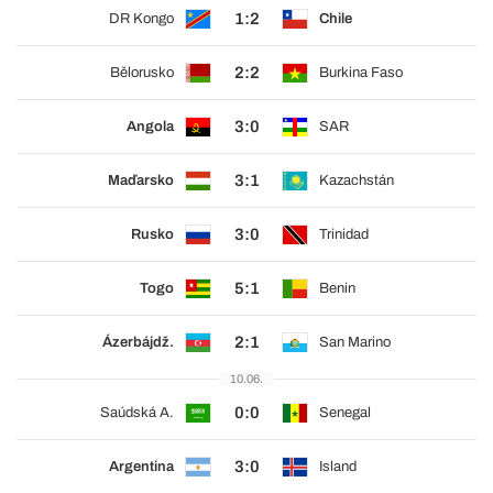
1:2
DR Kongo
Chile
2:2
Bělorusko
Burkina Faso
3:0
Angola
SAR
3:1
Maďarsko
Kazachstán
3:0
Rusko
Trinidad
5:1
Togo
Benin
2:1
Ázerbájdž.
San Marino
10.06.
0:0
Saúdská A.
Senegal
3:0
Argentina
Island