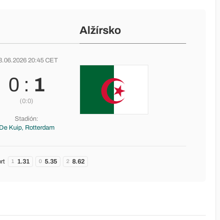
Alžírsko
3.06.2026 20:45 CET
0 :
1
(0:0)
Stadión:
De Kuip, Rotterdam
rt
1.31
5.35
8.62
1
0
2