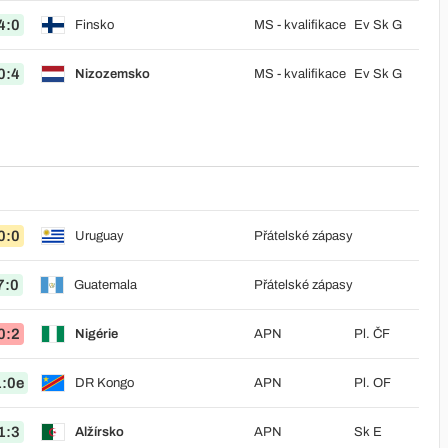
4:0
Finsko
MS - kvalifikace
Ev Sk G
0:4
Nizozemsko
MS - kvalifikace
Ev Sk G
0:0
Uruguay
Přátelské zápasy
7:0
Guatemala
Přátelské zápasy
0:2
Nigérie
APN
Pl. ČF
1:0e
DR Kongo
APN
Pl. OF
1:3
Alžírsko
APN
Sk E