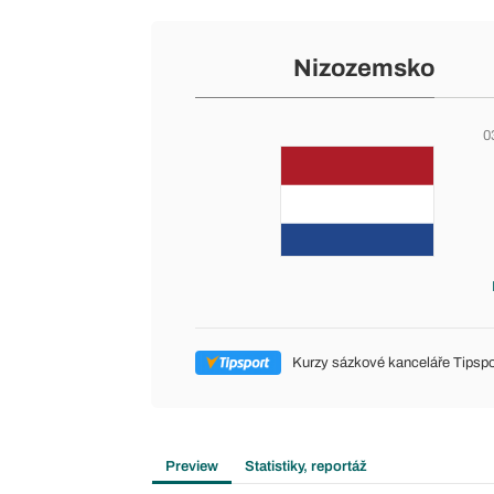
Nizozemsko
0
Kurzy sázkové kanceláře Tipspo
Preview
Statistiky, reportáž