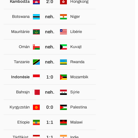
2:0
Kambodža
Hongkong
neh.
Botswana
Niger
neh.
Mauritánie
Libérie
neh.
Omán
Kuvajt
neh.
Tanzanie
Rwanda
1:0
Indonésie
Mozambik
neh.
Bahrajn
Sýrie
0:0
Kyrgyzstán
Palestina
1:1
Etiopie
Malawi
1:1
Tádžikist.
Indie