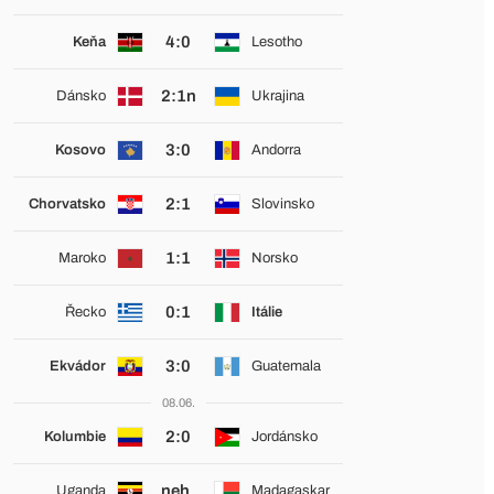
4:0
Keňa
Lesotho
2:1n
Dánsko
Ukrajina
3:0
Kosovo
Andorra
2:1
Chorvatsko
Slovinsko
1:1
Maroko
Norsko
0:1
Řecko
Itálie
3:0
Ekvádor
Guatemala
08.06.
2:0
Kolumbie
Jordánsko
neh.
Uganda
Madagaskar