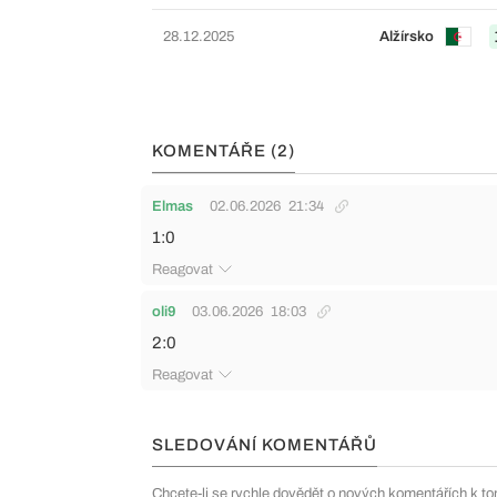
28.12.2025
Alžírsko
KOMENTÁŘE (2)
Elmas
02.06.2026
21:34
1:0
Reagovat
oli9
03.06.2026
18:03
2:0
Reagovat
SLEDOVÁNÍ KOMENTÁŘŮ
Chcete-li se rychle dovědět o nových komentářích k to