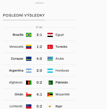
POSLEDNÍ VÝSLEDKY
07.06.
2:1
Brazílie
Egypt
1:2
Venezuela
Turecko
4:0
Curaçao
Aruba
2:0
Argentina
Honduras
0:2
Afghánist.
Pákistán
4:1
Omán
Mozambik
0:2
Lichtenšt.
Kypr