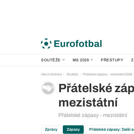
SOUTĚŽE
MS 2026
PŘESTUPY
Z
Hlavní stránka
Soutěže
Přátelské zápasy - mezistátní 2026
Přátelské záp
mezistátní
Přátelské zápasy - mezistátní
Zprávy
Zápasy
Přátelské zápasy: Další 