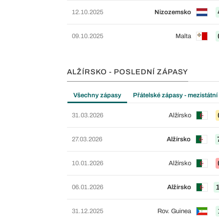
12.10.2025
Nizozemsko
09.10.2025
Malta
ALŽÍRSKO - POSLEDNÍ ZÁPASY
Všechny zápasy
Přátelské zápasy - mezistátní
31.03.2026
Alžírsko
27.03.2026
Alžírsko
10.01.2026
Alžírsko
06.01.2026
Alžírsko
31.12.2025
Rov. Guinea