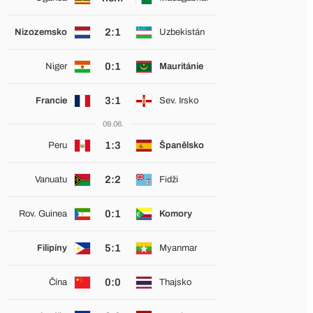
2:1
Nizozemsko
Uzbekistán
0:1
Niger
Mauritánie
3:1
Francie
Sev. Irsko
09.06.
1:3
Peru
Španělsko
2:2
Vanuatu
Fidži
0:1
Rov. Guinea
Komory
5:1
Filipíny
Myanmar
0:0
Čína
Thajsko