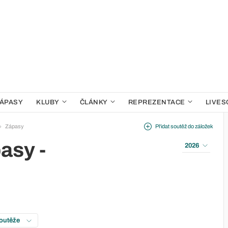
ÁPASY
KLUBY
ČLÁNKY
REPREZENTACE
LIVES
Zápasy
Přidat soutěž do záložek
asy -
2026
soutěže