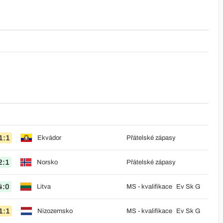
1:1
Ekvádor
Přátelské zápasy
2:1
Norsko
Přátelské zápasy
4:0
Litva
MS - kvalifikace
Ev Sk G
1:1
Nizozemsko
MS - kvalifikace
Ev Sk G