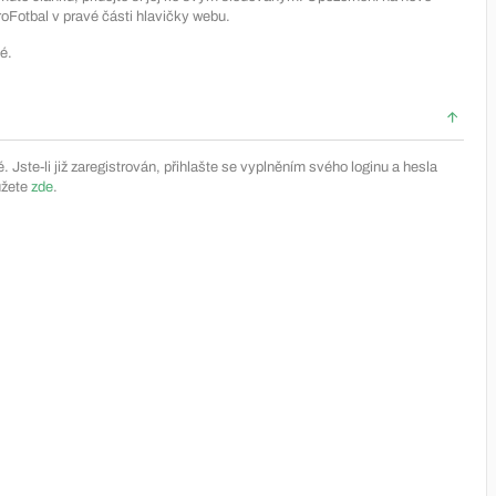
Fotbal v pravé části hlavičky webu.
é.
Jste-li již zaregistrován, přihlašte se vyplněním svého loginu a hesla
ůžete
zde
.