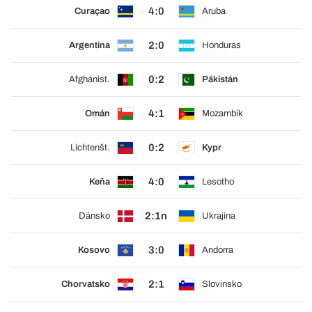
4:0
Curaçao
Aruba
2:0
Argentina
Honduras
0:2
Afghánist.
Pákistán
4:1
Omán
Mozambik
0:2
Lichtenšt.
Kypr
4:0
Keňa
Lesotho
2:1n
Dánsko
Ukrajina
3:0
Kosovo
Andorra
2:1
Chorvatsko
Slovinsko