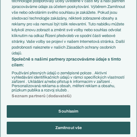
technologie podporovaly účely uvedené v části My a naši partneři
PL v kostce
Argentina
zpracováváme údaje za účelem poskytování. Výběrem Zamítnout
Evropské koeficienty
Brazílie
vše nebo odvoláním svého souhlasu je zakážete. Pokud jsou
Přestupy
sledovací technologie zakázány, některé zobrazené obsahy a
Přestupové spekulace
reklamy pro vás nemusí být tolik relevantní. Tuto nabídku můžete
Přestupy
Zranění
kdykoli znovu zobrazit a změnit své volby nebo souhlas odvolat
Zápasy
kliknutím na odkaz Řízení předvoleb ve spodní části webové
Livescore
stránky. Vaše volby se projeví v našem Internetová stránka. Další
Kluby
Tipovací soutěž
podrobnosti naleznete v našich Zásadách ochrany osobních
Arsenal FC
Fotbal TV
údajů.
Chelsea FC
Společně s našimi partnery zpracováváme údaje s tímto
Manchester United
cílem:
AC Milán
Juventus FC
Používání přesných údajů o zeměpisné poloze . Aktivní
Bayern Mnichov
vyhledávání identifikačních údajů v rámci specifických vlastností
zařízení . Ukládání a/nebo přístup k informacím v zařízení .
FC Barcelona
Personalizovaná reklama a obsah, měření reklam a obsahu,
Real Madrid
průzkum publika a rozvoj služeb .
Seznam partnerů (dodavatelů)
Souhlasím
Copyright © 2001-2026 EuroFotbal.cz. Využíváme zpravodajství ČTK.
RSS
Podmínky užití
Informace o zpracování osobních údajů
Zamítnout vše
GDPR a žurnalistika
Nastavení soukromí
Kontakt
Tiráž