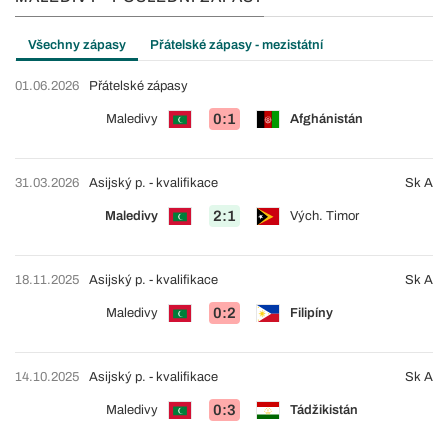
Všechny zápasy
Přátelské zápasy - mezistátní
01.06.2026
Přátelské zápasy
0:1
Maledivy
Afghánistán
31.03.2026
Asijský p. - kvalifikace
Sk A
2:1
Maledivy
Vých. Timor
18.11.2025
Asijský p. - kvalifikace
Sk A
0:2
Maledivy
Filipíny
14.10.2025
Asijský p. - kvalifikace
Sk A
0:3
Maledivy
Tádžikistán