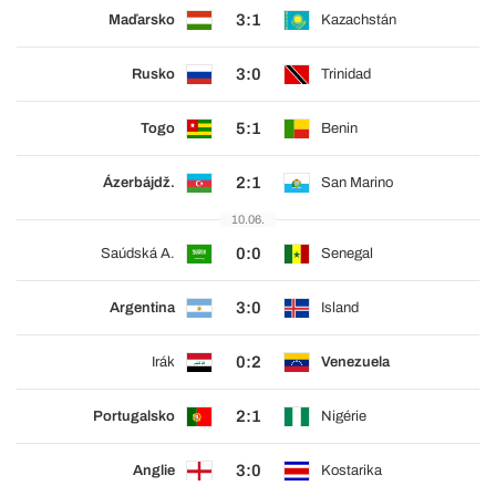
3:1
Maďarsko
Kazachstán
3:0
Rusko
Trinidad
5:1
Togo
Benin
2:1
Ázerbájdž.
San Marino
10.06.
0:0
Saúdská A.
Senegal
3:0
Argentina
Island
0:2
Irák
Venezuela
2:1
Portugalsko
Nigérie
3:0
Anglie
Kostarika