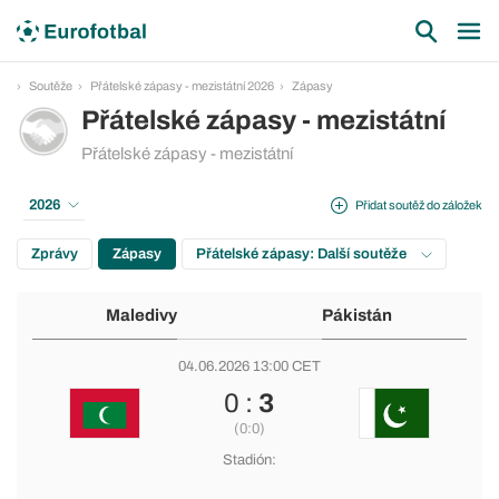
Soutěže
Přátelské zápasy - mezistátní 2026
Zápasy
Přátelské zápasy - mezistátní
Přátelské zápasy - mezistátní
2026
Přidat soutěž do záložek
Zprávy
Zápasy
Přátelské zápasy: Další soutěže
Maledivy
Pákistán
04.06.2026 13:00 CET
0 :
3
(0:0)
Stadión: