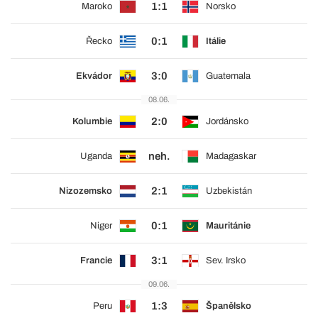
1:1
Maroko
Norsko
0:1
Řecko
Itálie
3:0
Ekvádor
Guatemala
08.06.
2:0
Kolumbie
Jordánsko
neh.
Uganda
Madagaskar
2:1
Nizozemsko
Uzbekistán
0:1
Niger
Mauritánie
3:1
Francie
Sev. Irsko
09.06.
1:3
Peru
Španělsko