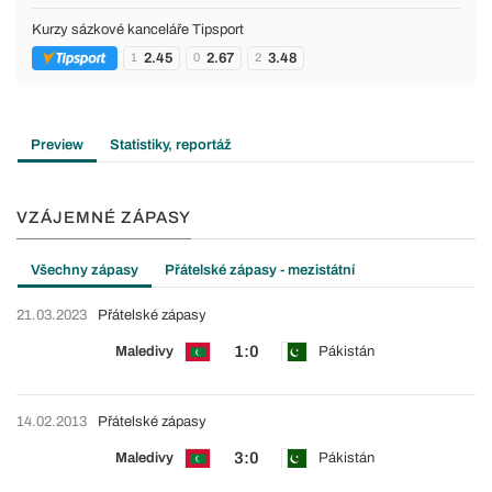
Kurzy sázkové kanceláře Tipsport
2.45
2.67
3.48
1
0
2
Preview
Statistiky, reportáž
VZÁJEMNÉ ZÁPASY
Všechny zápasy
Přátelské zápasy - mezistátní
21.03.2023
Přátelské zápasy
1:0
Maledivy
Pákistán
14.02.2013
Přátelské zápasy
3:0
Maledivy
Pákistán