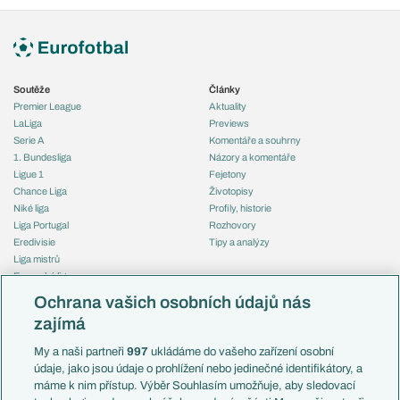
Soutěže
Články
Premier League
Aktuality
LaLiga
Previews
Serie A
Komentáře a souhrny
1. Bundesliga
Názory a komentáře
Ligue 1
Fejetony
Chance Liga
Životopisy
Niké liga
Profily, historie
Liga Portugal
Rozhovory
Eredivisie
Tipy a analýzy
Liga mistrů
Evropská liga
Reprezentace
Konferenční liga
Česko
Ochrana vašich osobních údajů nás
Mistrovství světa
Slovensko
zajímá
Liga národů
Anglie
Francie
My a naši partneři
997
ukládáme do vašeho zařízení osobní
Témata
Itálie
údaje, jako jsou údaje o prohlížení nebo jedinečné identifikátory, a
Představení týmů MS
Německo
máme k nim přístup. Výběr Souhlasím umožňuje, aby sledovací
EuroSkauting
Španělsko