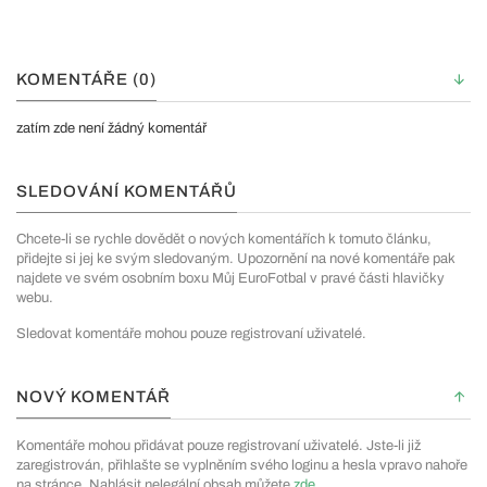
KOMENTÁŘE (0)
zatím zde není žádný komentář
SLEDOVÁNÍ KOMENTÁŘŮ
Chcete-li se rychle dovědět o nových komentářích k tomuto článku,
přidejte si jej ke svým sledovaným. Upozornění na nové komentáře pak
najdete ve svém osobním boxu Můj EuroFotbal v pravé části hlavičky
webu.
Sledovat komentáře mohou pouze registrovaní uživatelé.
NOVÝ KOMENTÁŘ
Komentáře mohou přidávat pouze registrovaní uživatelé. Jste-li již
zaregistrován, přihlašte se vyplněním svého loginu a hesla vpravo nahoře
na stránce. Nahlásit nelegální obsah můžete
zde
.