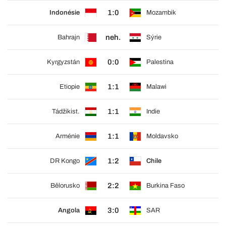
1:0
Indonésie
Mozambik
neh.
Bahrajn
Sýrie
0:0
Kyrgyzstán
Palestina
1:1
Etiopie
Malawi
1:1
Tádžikist.
Indie
1:1
Arménie
Moldavsko
1:2
DR Kongo
Chile
2:2
Bělorusko
Burkina Faso
3:0
Angola
SAR