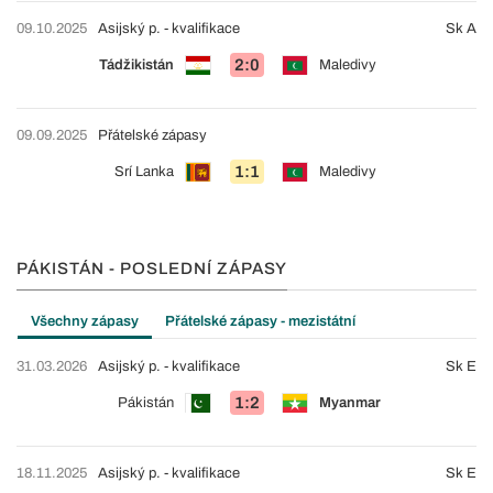
09.10.2025
Asijský p. - kvalifikace
Sk A
2:0
Tádžikistán
Maledivy
09.09.2025
Přátelské zápasy
1:1
Srí Lanka
Maledivy
PÁKISTÁN - POSLEDNÍ ZÁPASY
Všechny zápasy
Přátelské zápasy - mezistátní
31.03.2026
Asijský p. - kvalifikace
Sk E
1:2
Pákistán
Myanmar
18.11.2025
Asijský p. - kvalifikace
Sk E