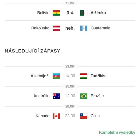
11.06.
0:4
Bolívie
Alžírsko
neh.
Rakousko
Guatemala
NÁSLEDUJÍCÍ ZÁPASY
23.09.
Ázerbájdž.
14:00
Tádžikist.
25.09.
Austrálie
12:00
Brazílie
26.09.
Kanada
22:00
Chile
Kompletní výsledky