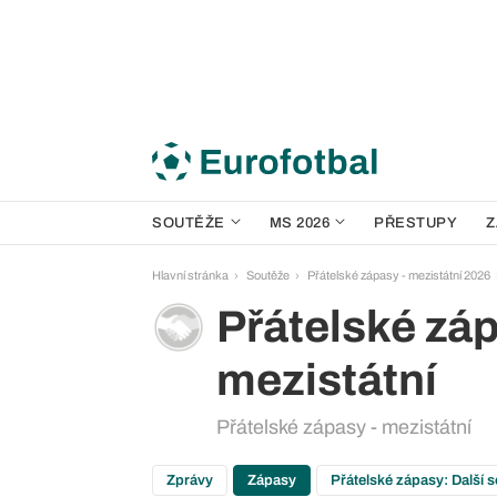
SOUTĚŽE
MS 2026
PŘESTUPY
Z
Hlavní stránka
Soutěže
Přátelské zápasy - mezistátní 2026
Přátelské záp
mezistátní
Přátelské zápasy - mezistátní
Zprávy
Zápasy
Přátelské zápasy: Další 