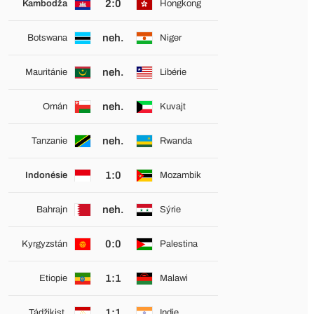
2:0
Kambodža
Hongkong
neh.
Botswana
Niger
neh.
Mauritánie
Libérie
neh.
Omán
Kuvajt
neh.
Tanzanie
Rwanda
1:0
Indonésie
Mozambik
neh.
Bahrajn
Sýrie
0:0
Kyrgyzstán
Palestina
1:1
Etiopie
Malawi
1:1
Tádžikist.
Indie