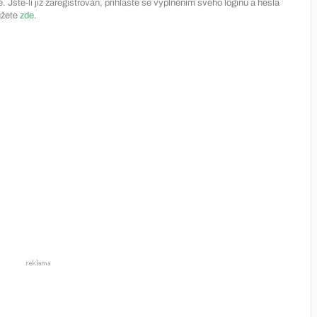
Jste-li již zaregistrován, přihlašte se vyplněním svého loginu a hesla
ůžete
zde
.