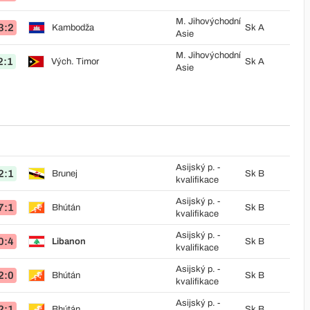
M. Jihovýchodní
3:2
Kambodža
Sk A
Asie
M. Jihovýchodní
2:1
Vých. Timor
Sk A
Asie
Asijský p. -
2:1
Brunej
Sk B
kvalifikace
Asijský p. -
7:1
Bhútán
Sk B
kvalifikace
Asijský p. -
0:4
Libanon
Sk B
kvalifikace
Asijský p. -
2:0
Bhútán
Sk B
kvalifikace
Asijský p. -
2:1
Bhútán
Sk B