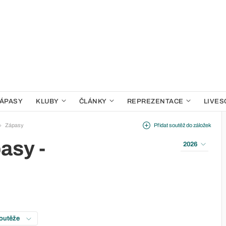
ÁPASY
KLUBY
ČLÁNKY
REPREZENTACE
LIVES
Zápasy
Přidat soutěž do záložek
asy -
2026
soutěže