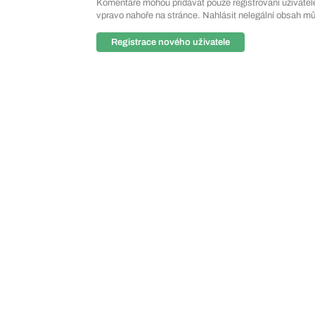
Komentáře mohou přidávat pouze registrovaní uživatelé. 
vpravo nahoře na stránce. Nahlásit nelegální obsah m
Registrace nového uživatele