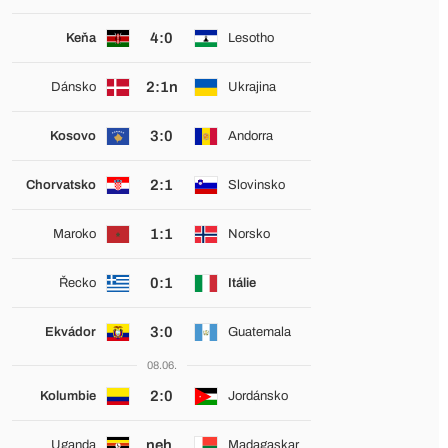
4:0
Keňa
Lesotho
2:1n
Dánsko
Ukrajina
3:0
Kosovo
Andorra
2:1
Chorvatsko
Slovinsko
1:1
Maroko
Norsko
0:1
Řecko
Itálie
3:0
Ekvádor
Guatemala
08.06.
2:0
Kolumbie
Jordánsko
neh.
Uganda
Madagaskar