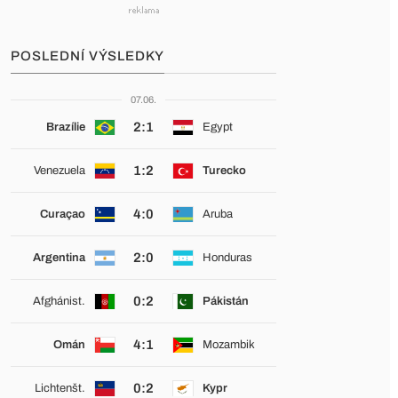
POSLEDNÍ VÝSLEDKY
07.06.
2:1
Brazílie
Egypt
1:2
Venezuela
Turecko
4:0
Curaçao
Aruba
2:0
Argentina
Honduras
0:2
Afghánist.
Pákistán
4:1
Omán
Mozambik
0:2
Lichtenšt.
Kypr