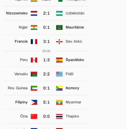
2:1
Nizozemsko
Uzbekistán
0:1
Niger
Mauritánie
3:1
Francie
Sev. Irsko
09.06.
1:3
Peru
Španělsko
2:2
Vanuatu
Fidži
0:1
Rov. Guinea
Komory
5:1
Filipíny
Myanmar
0:0
Čína
Thajsko