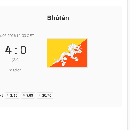
Bhútán
4.06.2026 14:00 CET
4
: 0
(2:0)
Stadión:
rt
1.15
7.69
16.70
1
0
2