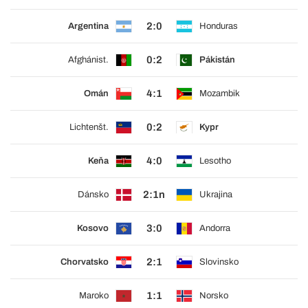
2:0
Argentina
Honduras
0:2
Afghánist.
Pákistán
4:1
Omán
Mozambik
0:2
Lichtenšt.
Kypr
4:0
Keňa
Lesotho
2:1n
Dánsko
Ukrajina
3:0
Kosovo
Andorra
2:1
Chorvatsko
Slovinsko
1:1
Maroko
Norsko