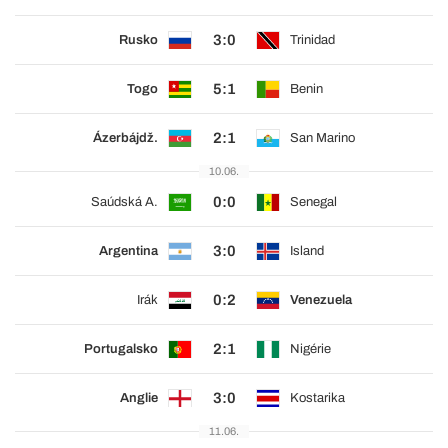
3:0
Rusko
Trinidad
5:1
Togo
Benin
2:1
Ázerbájdž.
San Marino
10.06.
0:0
Saúdská A.
Senegal
3:0
Argentina
Island
0:2
Irák
Venezuela
2:1
Portugalsko
Nigérie
3:0
Anglie
Kostarika
11.06.