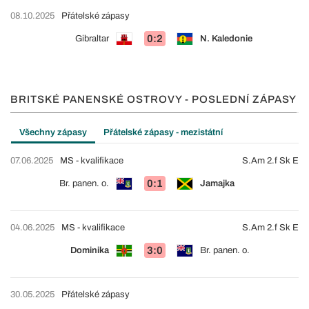
08.10.2025
Přátelské zápasy
0:2
Gibraltar
N. Kaledonie
BRITSKÉ PANENSKÉ OSTROVY - POSLEDNÍ ZÁPASY
Všechny zápasy
Přátelské zápasy - mezistátní
07.06.2025
MS - kvalifikace
S.Am 2.f Sk E
0:1
Br. panen. o.
Jamajka
04.06.2025
MS - kvalifikace
S.Am 2.f Sk E
3:0
Dominika
Br. panen. o.
30.05.2025
Přátelské zápasy