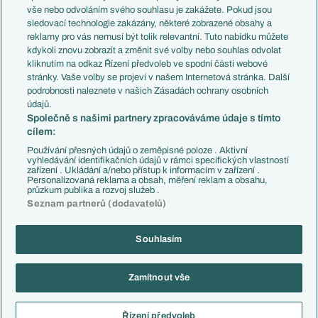
Evropské koeficienty
Brazílie
vše nebo odvoláním svého souhlasu je zakážete. Pokud jsou
Přestupy
sledovací technologie zakázány, některé zobrazené obsahy a
Přestupové spekulace
reklamy pro vás nemusí být tolik relevantní. Tuto nabídku můžete
Přestupy
Zranění
kdykoli znovu zobrazit a změnit své volby nebo souhlas odvolat
Zápasy
kliknutím na odkaz Řízení předvoleb ve spodní části webové
Livescore
stránky. Vaše volby se projeví v našem Internetová stránka. Další
Kluby
Tipovací soutěž
podrobnosti naleznete v našich Zásadách ochrany osobních
Arsenal FC
Fotbal TV
údajů.
Chelsea FC
Společně s našimi partnery zpracováváme údaje s tímto
Manchester United
cílem:
AC Milán
Juventus FC
Používání přesných údajů o zeměpisné poloze . Aktivní
Bayern Mnichov
vyhledávání identifikačních údajů v rámci specifických vlastností
zařízení . Ukládání a/nebo přístup k informacím v zařízení .
FC Barcelona
Personalizovaná reklama a obsah, měření reklam a obsahu,
Real Madrid
průzkum publika a rozvoj služeb .
Seznam partnerů (dodavatelů)
Souhlasím
Copyright © 2001-2026 EuroFotbal.cz. Využíváme zpravodajství ČTK.
RSS
Podmínky užití
Informace o zpracování osobních údajů
Zamítnout vše
GDPR a žurnalistika
Nastavení soukromí
Kontakt
Tiráž
Řízení předvoleb