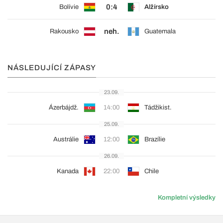
0:4
Bolívie
Alžírsko
neh.
Rakousko
Guatemala
NÁSLEDUJÍCÍ ZÁPASY
23.09.
Ázerbájdž.
14:00
Tádžikist.
25.09.
Austrálie
12:00
Brazílie
26.09.
Kanada
22:00
Chile
Kompletní výsledky