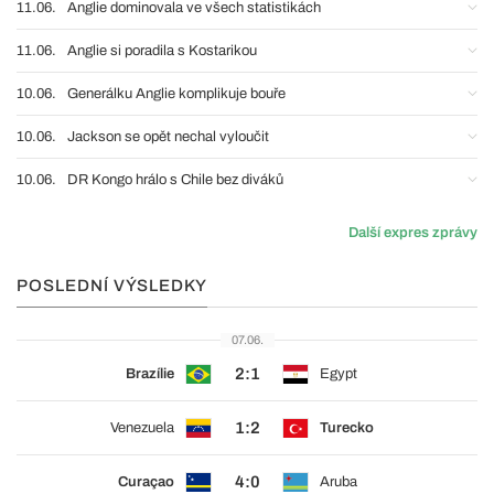
11.06.
Anglie dominovala ve všech statistikách
11.06.
Anglie si poradila s Kostarikou
10.06.
Generálku Anglie komplikuje bouře
10.06.
Jackson se opět nechal vyloučit
10.06.
DR Kongo hrálo s Chile bez diváků
Další expres zprávy
POSLEDNÍ VÝSLEDKY
07.06.
2:1
Brazílie
Egypt
1:2
Venezuela
Turecko
4:0
Curaçao
Aruba