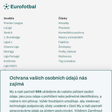
Soutěže
Články
Premier League
Aktuality
LaLiga
Previews
Serie A
Komentáře a souhrny
1. Bundesliga
Názory a komentáře
Ligue 1
Fejetony
Chance Liga
Životopisy
Niké liga
Profily, historie
Liga Portugal
Rozhovory
Eredivisie
Tipy a analýzy
Liga mistrů
Evropská liga
Reprezentace
Konferenční liga
Česko
Ochrana vašich osobních údajů nás
Mistrovství světa
Slovensko
zajímá
Liga národů
Anglie
Francie
My a naši partneři
999
ukládáme do vašeho zařízení osobní
Témata
Itálie
údaje, jako jsou údaje o prohlížení nebo jedinečné identifikátory, a
Představení týmů MS
Německo
máme k nim přístup. Výběr Souhlasím umožňuje, aby sledovací
EuroSkauting
Španělsko
technologie podporovaly účely uvedené v části My a naši partneři
PL v kostce
Argentina
zpracováváme údaje za účelem poskytování. Výběrem Zamítnout