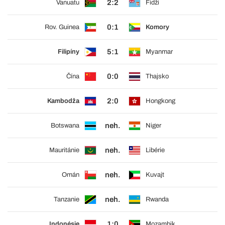
2:2
Vanuatu
Fidži
0:1
Rov. Guinea
Komory
5:1
Filipíny
Myanmar
0:0
Čína
Thajsko
2:0
Kambodža
Hongkong
neh.
Botswana
Niger
neh.
Mauritánie
Libérie
neh.
Omán
Kuvajt
neh.
Tanzanie
Rwanda
1:0
Indonésie
Mozambik