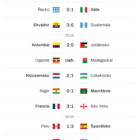
0:1
Řecko
Itálie
3:0
Ekvádor
Guatemala
08.06.
2:0
Kolumbie
Jordánsko
neh.
Uganda
Madagaskar
2:1
Nizozemsko
Uzbekistán
0:1
Niger
Mauritánie
3:1
Francie
Sev. Irsko
09.06.
1:3
Peru
Španělsko