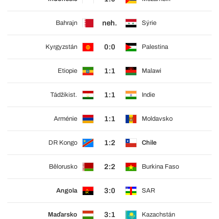
neh.
Bahrajn
Sýrie
0:0
Kyrgyzstán
Palestina
1:1
Etiopie
Malawi
1:1
Tádžikist.
Indie
1:1
Arménie
Moldavsko
1:2
DR Kongo
Chile
2:2
Bělorusko
Burkina Faso
3:0
Angola
SAR
3:1
Maďarsko
Kazachstán