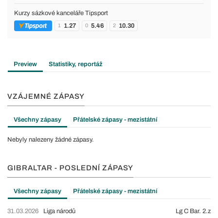
Kurzy sázkové kanceláře Tipsport
1.27
5.46
10.30
1
0
2
Preview
Statistiky, reportáž
VZÁJEMNÉ ZÁPASY
Všechny zápasy
Přátelské zápasy - mezistátní
Nebyly nalezeny žádné zápasy.
GIBRALTAR - POSLEDNÍ ZÁPASY
Všechny zápasy
Přátelské zápasy - mezistátní
31.03.2026
Liga národů
Lg C Bar. 2.z