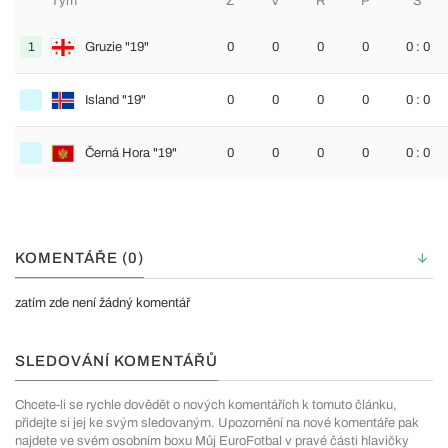
Tým
Z
V
R
P
S
1
Gruzie "19"
0
0
0
0
0 : 0
Island "19"
0
0
0
0
0 : 0
Černá Hora "19"
0
0
0
0
0 : 0
KOMENTÁŘE (0)
zatím zde není žádný komentář
SLEDOVÁNÍ KOMENTÁŘŮ
Chcete-li se rychle dovědět o nových komentářích k tomuto článku,
přidejte si jej ke svým sledovaným. Upozornění na nové komentáře pak
najdete ve svém osobním boxu Můj EuroFotbal v pravé části hlavičky