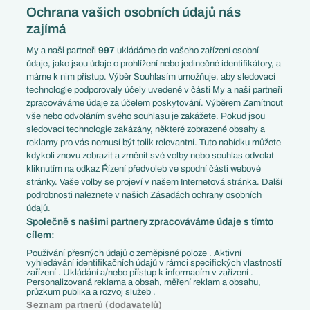
Konferenční liga
Česko
Ochrana vašich osobních údajů nás
Mistrovství světa
Slovensko
zajímá
Liga národů
Anglie
Francie
My a naši partneři
997
ukládáme do vašeho zařízení osobní
Témata
Itálie
údaje, jako jsou údaje o prohlížení nebo jedinečné identifikátory, a
Představení týmů MS
Německo
máme k nim přístup. Výběr Souhlasím umožňuje, aby sledovací
EuroSkauting
Španělsko
technologie podporovaly účely uvedené v části My a naši partneři
PL v kostce
Argentina
zpracováváme údaje za účelem poskytování. Výběrem Zamítnout
Evropské koeficienty
Brazílie
vše nebo odvoláním svého souhlasu je zakážete. Pokud jsou
Přestupy
sledovací technologie zakázány, některé zobrazené obsahy a
Přestupové spekulace
reklamy pro vás nemusí být tolik relevantní. Tuto nabídku můžete
Přestupy
Zranění
kdykoli znovu zobrazit a změnit své volby nebo souhlas odvolat
Zápasy
kliknutím na odkaz Řízení předvoleb ve spodní části webové
Livescore
stránky. Vaše volby se projeví v našem Internetová stránka. Další
Kluby
Tipovací soutěž
podrobnosti naleznete v našich Zásadách ochrany osobních
Arsenal FC
Fotbal TV
údajů.
Chelsea FC
Společně s našimi partnery zpracováváme údaje s tímto
Manchester United
cílem:
AC Milán
Juventus FC
Používání přesných údajů o zeměpisné poloze . Aktivní
Bayern Mnichov
vyhledávání identifikačních údajů v rámci specifických vlastností
zařízení . Ukládání a/nebo přístup k informacím v zařízení .
FC Barcelona
Personalizovaná reklama a obsah, měření reklam a obsahu,
Real Madrid
průzkum publika a rozvoj služeb .
Seznam partnerů (dodavatelů)