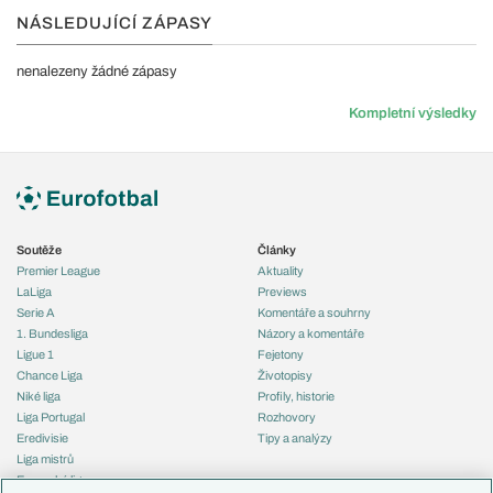
NÁSLEDUJÍCÍ ZÁPASY
nenalezeny žádné zápasy
Kompletní výsledky
Soutěže
Články
Premier League
Aktuality
LaLiga
Previews
Serie A
Komentáře a souhrny
1. Bundesliga
Názory a komentáře
Ligue 1
Fejetony
Chance Liga
Životopisy
Niké liga
Profily, historie
Liga Portugal
Rozhovory
Eredivisie
Tipy a analýzy
Liga mistrů
Evropská liga
Reprezentace