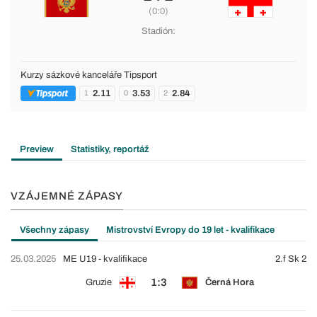
(0:0)
Stadión:
Kurzy sázkové kanceláře Tipsport
2.11
3.53
2.84
1
0
2
Preview
Statistiky, reportáž
VZÁJEMNÉ ZÁPASY
Všechny zápasy
Mistrovství Evropy do 19 let - kvalifikace
25.03.2025
ME U19 - kvalifikace
2.f Sk 2
1:3
Gruzie
Černá Hora