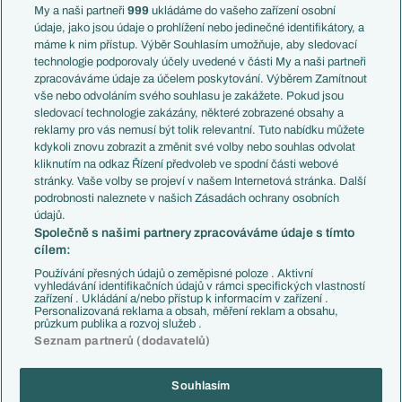
Francie
My a naši partneři
999
ukládáme do vašeho zařízení osobní
Témata
Itálie
údaje, jako jsou údaje o prohlížení nebo jedinečné identifikátory, a
Představení týmů MS
Německo
máme k nim přístup. Výběr Souhlasím umožňuje, aby sledovací
EuroSkauting
Španělsko
technologie podporovaly účely uvedené v části My a naši partneři
PL v kostce
Argentina
zpracováváme údaje za účelem poskytování. Výběrem Zamítnout
Evropské koeficienty
Brazílie
vše nebo odvoláním svého souhlasu je zakážete. Pokud jsou
Přestupy
sledovací technologie zakázány, některé zobrazené obsahy a
Přestupové spekulace
reklamy pro vás nemusí být tolik relevantní. Tuto nabídku můžete
Přestupy
Zranění
kdykoli znovu zobrazit a změnit své volby nebo souhlas odvolat
Zápasy
kliknutím na odkaz Řízení předvoleb ve spodní části webové
Livescore
stránky. Vaše volby se projeví v našem Internetová stránka. Další
Kluby
Tipovací soutěž
podrobnosti naleznete v našich Zásadách ochrany osobních
Arsenal FC
Fotbal TV
údajů.
Chelsea FC
Společně s našimi partnery zpracováváme údaje s tímto
Manchester United
cílem:
AC Milán
Juventus FC
Používání přesných údajů o zeměpisné poloze . Aktivní
Bayern Mnichov
vyhledávání identifikačních údajů v rámci specifických vlastností
zařízení . Ukládání a/nebo přístup k informacím v zařízení .
FC Barcelona
Personalizovaná reklama a obsah, měření reklam a obsahu,
Real Madrid
průzkum publika a rozvoj služeb .
Seznam partnerů (dodavatelů)
Souhlasím