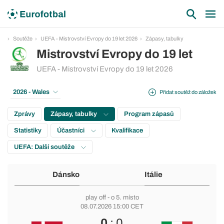
Soutěže
UEFA - Mistrovství Evropy do 19 let 2026
Zápasy, tabulky
Mistrovství Evropy do 19 let
UEFA - Mistrovství Evropy do 19 let 2026
2026 - Wales
Přidat soutěž do záložek
Zprávy
Zápasy, tabulky
Program zápasů
Statistiky
Účastníci
Kvalifikace
UEFA: Další soutěže
Dánsko
Itálie
play off
- o 5. místo
08.07.2026 15:00 CET
0
: 0