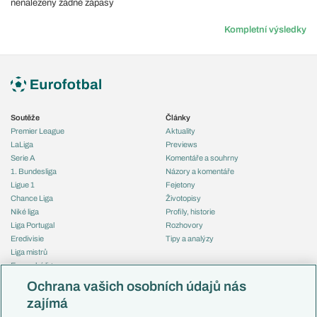
nenalezeny žádné zápasy
Kompletní výsledky
Soutěže
Články
Premier League
Aktuality
LaLiga
Previews
Serie A
Komentáře a souhrny
1. Bundesliga
Názory a komentáře
Ligue 1
Fejetony
Chance Liga
Životopisy
Niké liga
Profily, historie
Liga Portugal
Rozhovory
Eredivisie
Tipy a analýzy
Liga mistrů
Evropská liga
Reprezentace
Konferenční liga
Česko
Ochrana vašich osobních údajů nás
Mistrovství světa
Slovensko
zajímá
Liga národů
Anglie