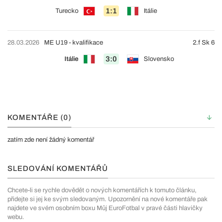
1:1
Turecko
Itálie
28.03.2026
ME U19 - kvalifikace
2.f Sk 6
3:0
Itálie
Slovensko
KOMENTÁŘE (0)
zatím zde není žádný komentář
SLEDOVÁNÍ KOMENTÁŘŮ
Chcete-li se rychle dovědět o nových komentářích k tomuto článku,
přidejte si jej ke svým sledovaným. Upozornění na nové komentáře pak
najdete ve svém osobním boxu Můj EuroFotbal v pravé části hlavičky
webu.