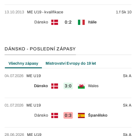
13.10.2013
ME U19 - kvalifikace
1.f Sk 10
0:2
Dánsko
Itálie
DÁNSKO - POSLEDNÍ ZÁPASY
Všechny zápasy
Mistrovství Evropy do 19 let
04.07.2026
ME U19
Sk A
3:0
Dánsko
Wales
01.07.2026
ME U19
Sk A
0:3
Dánsko
Španělsko
28.06.2026
ME U19
Sk A