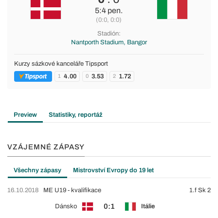
5:4 pen.
(0:0, 0:0)
Stadión:
Nantporth Stadium, Bangor
Kurzy sázkové kanceláře Tipsport
4.00
3.53
1.72
1
0
2
Preview
Statistiky, reportáž
VZÁJEMNÉ ZÁPASY
Všechny zápasy
Mistrovství Evropy do 19 let
16.10.2018
ME U19 - kvalifikace
1.f Sk 2
0:1
Dánsko
Itálie