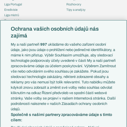
Liga Portugal
Rozhovory
Eredivisie
Tipy a analýzy
Liga mistrů
Evropská liga
Reprezentace
Konferenční liga
Česko
Ochrana vašich osobních údajů nás
Mistrovství světa
Slovensko
zajímá
Liga národů
Anglie
Francie
My a naši partneři
997
ukládáme do vašeho zařízení osobní
Témata
Itálie
údaje, jako jsou údaje o prohlížení nebo jedinečné identifikátory, a
Představení týmů MS
Německo
máme k nim přístup. Výběr Souhlasím umožňuje, aby sledovací
EuroSkauting
Španělsko
technologie podporovaly účely uvedené v části My a naši partneři
PL v kostce
Argentina
zpracováváme údaje za účelem poskytování. Výběrem Zamítnout
Evropské koeficienty
Brazílie
vše nebo odvoláním svého souhlasu je zakážete. Pokud jsou
Přestupy
sledovací technologie zakázány, některé zobrazené obsahy a
Přestupové spekulace
reklamy pro vás nemusí být tolik relevantní. Tuto nabídku můžete
Přestupy
Zranění
kdykoli znovu zobrazit a změnit své volby nebo souhlas odvolat
Zápasy
kliknutím na odkaz Řízení předvoleb ve spodní části webové
Livescore
stránky. Vaše volby se projeví v našem Internetová stránka. Další
Kluby
Tipovací soutěž
podrobnosti naleznete v našich Zásadách ochrany osobních
Arsenal FC
Fotbal TV
údajů.
Chelsea FC
Společně s našimi partnery zpracováváme údaje s tímto
Manchester United
cílem:
AC Milán
Juventus FC