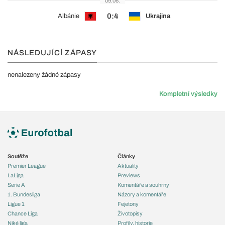
09.06.
0:4
Albánie
Ukrajina
NÁSLEDUJÍCÍ ZÁPASY
nenalezeny žádné zápasy
Kompletní výsledky
Soutěže
Články
Premier League
Aktuality
LaLiga
Previews
Serie A
Komentáře a souhrny
1. Bundesliga
Názory a komentáře
Ligue 1
Fejetony
Chance Liga
Životopisy
Niké liga
Profily, historie