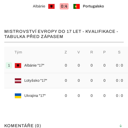
0:4
Albánie
Portugalsko
MISTROVSTVÍ EVROPY DO 17 LET - KVALIFIKACE -
TABULKA PŘED ZÁPASEM
Tým
Z
V
R
P
S
1
Albánie "17"
0
0
0
0
0 : 0
Lotyšsko "17"
0
0
0
0
0 : 0
Ukrajina "17"
0
0
0
0
0 : 0
KOMENTÁŘE (0)