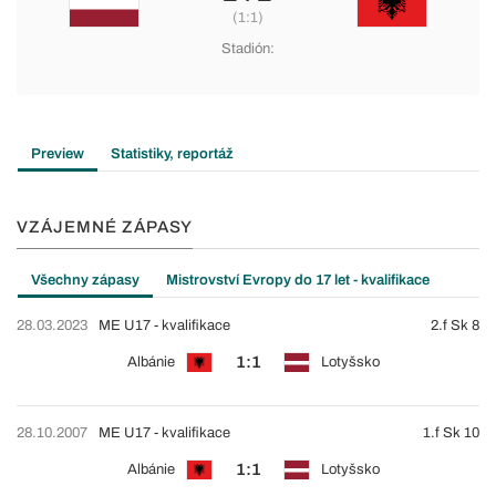
(1:1)
Stadión:
Preview
Statistiky, reportáž
VZÁJEMNÉ ZÁPASY
Všechny zápasy
Mistrovství Evropy do 17 let - kvalifikace
28.03.2023
ME U17 - kvalifikace
2.f Sk 8
1:1
Albánie
Lotyšsko
28.10.2007
ME U17 - kvalifikace
1.f Sk 10
1:1
Albánie
Lotyšsko