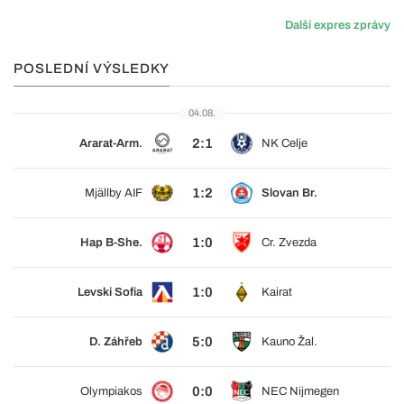
Další expres zprávy
POSLEDNÍ VÝSLEDKY
04.08.
2:1
Ararat-Arm.
NK Celje
1:2
Mjällby AIF
Slovan Br.
1:0
Hap B-She.
Cr. Zvezda
1:0
Levski Sofia
Kairat
5:0
D. Záhřeb
Kauno Žal.
0:0
Olympiakos
NEC Nijmegen