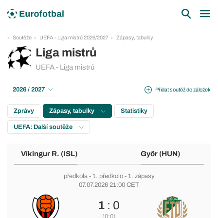
Soutěže
UEFA - Liga mistrů 2026/2027
Zápasy, tabulky
Liga mistrů
UEFA - Liga mistrů
2026 / 2027
Přidat soutěž do záložek
Zprávy
Zápasy, tabulky
Statistiky
UEFA: Další soutěže
Víkingur R. (ISL)
Győr (HUN)
předkola
-
1. předkolo
- 1. zápasy
07.07.2026 21:00 CET
1
: 0
(0:0)