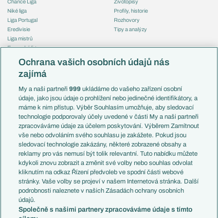
Chance Liga
Životopisy
Niké liga
Profily, historie
Liga Portugal
Rozhovory
Eredivisie
Tipy a analýzy
Liga mistrů
Evropská liga
Reprezentace
Konferenční liga
Česko
Ochrana vašich osobních údajů nás
Mistrovství světa
Slovensko
zajímá
Liga národů
Anglie
Francie
My a naši partneři
999
ukládáme do vašeho zařízení osobní
Témata
Itálie
údaje, jako jsou údaje o prohlížení nebo jedinečné identifikátory, a
Představení týmů MS
Německo
máme k nim přístup. Výběr Souhlasím umožňuje, aby sledovací
EuroSkauting
Španělsko
technologie podporovaly účely uvedené v části My a naši partneři
PL v kostce
Argentina
zpracováváme údaje za účelem poskytování. Výběrem Zamítnout
Evropské koeficienty
Brazílie
vše nebo odvoláním svého souhlasu je zakážete. Pokud jsou
Přestupy
sledovací technologie zakázány, některé zobrazené obsahy a
Přestupové spekulace
reklamy pro vás nemusí být tolik relevantní. Tuto nabídku můžete
Přestupy
Zranění
kdykoli znovu zobrazit a změnit své volby nebo souhlas odvolat
Zápasy
kliknutím na odkaz Řízení předvoleb ve spodní části webové
Livescore
stránky. Vaše volby se projeví v našem Internetová stránka. Další
Kluby
Tipovací soutěž
podrobnosti naleznete v našich Zásadách ochrany osobních
Arsenal FC
Fotbal TV
údajů.
Chelsea FC
Společně s našimi partnery zpracováváme údaje s tímto
Manchester United