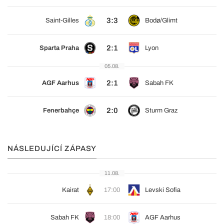
3:3
Saint-Gilles
Bodø/Glimt
2:1
Sparta Praha
Lyon
05.08.
2:1
AGF Aarhus
Sabah FK
2:0
Fenerbahçe
Sturm Graz
NÁSLEDUJÍCÍ ZÁPASY
11.08.
Kairat
17:00
Levski Sofia
Sabah FK
18:00
AGF Aarhus