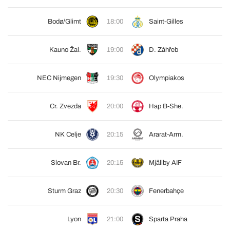
Bodø/Glimt
18:00
Saint-Gilles
Kauno Žal.
19:00
D. Záhřeb
NEC Nijmegen
19:30
Olympiakos
Cr. Zvezda
20:00
Hap B-She.
NK Celje
20:15
Ararat-Arm.
Slovan Br.
20:15
Mjällby AIF
Sturm Graz
20:30
Fenerbahçe
Lyon
21:00
Sparta Praha