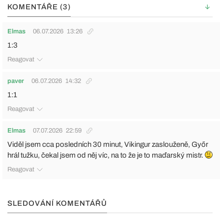
KOMENTÁŘE (3)
Elmas
06.07.2026
13:26
1:3
Reagovat
paver
06.07.2026
14:32
1:1
Reagovat
Elmas
07.07.2026
22:59
Viděl jsem cca posledních 30 minut, Vikingur zaslouženě, Győr
hrál tužku, čekal jsem od něj víc, na to že je to maďarský mistr.
Reagovat
SLEDOVÁNÍ KOMENTÁŘŮ