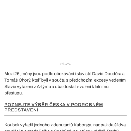
Mezi 26 jmény jsou podle očekávání i slávisté David Douděra a
Tomáš Chorý, kteří byli v součtu s předchozími excesy vedením
Slavie vyřazeni z A-týmu a oba dostali svolení k letnímu
přestupu.
POZNEJTE VÝBĚR ČESKA V PODROBNÉM
PŘEDSTAVENÍ
Koubek vyřadil jednoho z debutantů Kabonga, naopak další dva