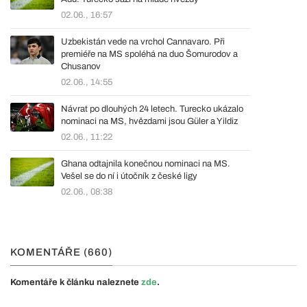
02.06., 16:57
Uzbekistán vede na vrchol Cannavaro. Při
premiéře na MS spoléhá na duo Šomurodov a
Chusanov
02.06., 14:55
Návrat po dlouhých 24 letech. Turecko ukázalo
nominaci na MS, hvězdami jsou Güler a Yildiz
02.06., 11:22
Ghana odtajnila konečnou nominaci na MS.
Vešel se do ní i útočník z české ligy
02.06., 08:38
KOMENTÁŘE (660)
Komentáře k článku naleznete
zde
.