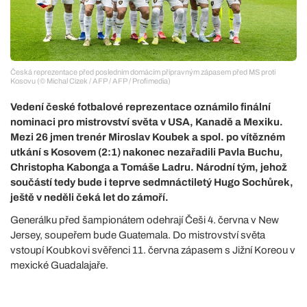
Česká reprezentace před posledním domácím přípravným zápasem před MS proti
Kosovu (© Michal Cizek / AFP / AFP / Profimedia)
Vedení české fotbalové reprezentace oznámilo finální
nominaci pro mistrovství světa v USA, Kanadě a Mexiku.
Mezi 26 jmen trenér Miroslav Koubek a spol. po vítězném
utkání s Kosovem (2:1) nakonec nezařadili Pavla Buchu,
Christopha Kabonga a Tomáše Ladru. Národní tým, jehož
součástí tedy bude i teprve sedmnáctiletý Hugo Sochůrek,
ještě v neděli čeká let do zámoří.
Generálku před šampionátem odehrají Češi 4. června v New
Jersey, soupeřem bude Guatemala. Do mistrovství světa
vstoupí Koubkovi svěřenci 11. června zápasem s Jižní Koreou v
mexické Guadalajaře.