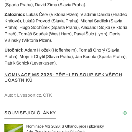
(Sparta Praha), David Zima (Slavia Praha).
Záložníci:
Lukáš Červ (Viktoria Plzeň), Vladimír Darida (Hradec
Králové), Lukáš Provod (Slavia Praha), Michal Sadílek (Slavia
Praha), Hugo Sochůrek (Sparta Praha), Alexandr Sojka (Viktoria
Plzeň), Tomáš Souček (West Ham), Pavel Šulc (Lyon), Denis
Višinský (Viktoria Plzeň).
Útočníci:
Adam Hložek (Hoffenheim), Tomáš Chorý (Slavia
Praha), Mojmír Chytil (Slavia Praha), Jan Kuchta (Sparta Praha),
Patrik Schick (Leverkusen).
NOMINACE MS 2026: PŘEHLED SOUPISEK VŠECH
ÚČASTNÍKŮ
Autor: Livesport.cz, ČTK
SOUVISEJÍCÍ ČLÁNKY
Nominace MS 2026: S Ghanou jede i plzeňský
Adu. Turecko sází na mladé hvězdy