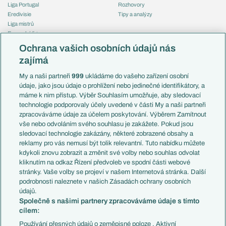
Liga Portugal
Rozhovory
Eredivisie
Tipy a analýzy
Liga mistrů
Evropská liga
Reprezentace
Konferenční liga
Česko
Ochrana vašich osobních údajů nás
Mistrovství světa
Slovensko
zajímá
Liga národů
Anglie
Francie
My a naši partneři
999
ukládáme do vašeho zařízení osobní
Témata
Itálie
údaje, jako jsou údaje o prohlížení nebo jedinečné identifikátory, a
Představení týmů MS
Německo
máme k nim přístup. Výběr Souhlasím umožňuje, aby sledovací
EuroSkauting
Španělsko
technologie podporovaly účely uvedené v části My a naši partneři
PL v kostce
Argentina
zpracováváme údaje za účelem poskytování. Výběrem Zamítnout
Evropské koeficienty
Brazílie
vše nebo odvoláním svého souhlasu je zakážete. Pokud jsou
Přestupy
sledovací technologie zakázány, některé zobrazené obsahy a
Přestupové spekulace
reklamy pro vás nemusí být tolik relevantní. Tuto nabídku můžete
Přestupy
Zranění
kdykoli znovu zobrazit a změnit své volby nebo souhlas odvolat
Zápasy
kliknutím na odkaz Řízení předvoleb ve spodní části webové
Livescore
stránky. Vaše volby se projeví v našem Internetová stránka. Další
Kluby
Tipovací soutěž
podrobnosti naleznete v našich Zásadách ochrany osobních
Arsenal FC
Fotbal TV
údajů.
Chelsea FC
Společně s našimi partnery zpracováváme údaje s tímto
Manchester United
cílem:
AC Milán
Juventus FC
Používání přesných údajů o zeměpisné poloze . Aktivní