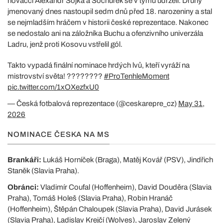
nováčci Alexandr Sojka a Sochůrek se v týmu udrželi. Druhý
jmenovaný dnes nastoupil sedm dnů před 18. narozeniny a stal
se nejmladším hráčem v historii české reprezentace. Nakonec
se nedostalo ani na záložníka Buchu a ofenzivního univerzála
Ladru, jenž proti Kosovu vstřelil gól.
Takto vypadá finální nominace hrdých lvů, kteří vyráží na
mistrovství světa! ????????
#ProTenhleMoment
pic.twitter.com/1xOXezfxU0
— Česká fotbalová reprezentace (@ceskarepre_cz)
May 31,
2026
NOMINACE ČESKA NA MS
Brankáři:
Lukáš Horníček (Braga), Matěj Kovář (PSV), Jindřich
Staněk (Slavia Praha).
Obránci:
Vladimír Coufal (Hoffenheim), David Douděra (Slavia
Praha), Tomáš Holeš (Slavia Praha), Robin Hranáč
(Hoffenheim), Štěpán Chaloupek (Slavia Praha), David Jurásek
(Slavia Praha), Ladislav Krejčí (Wolves), Jaroslav Zelený