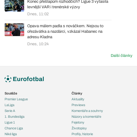
Konec přešlapům rozhodčích? Ligue 3 vytasila
levnější VAR i trenérské výzvy
Dnes, 11:02
Opava málem padla s nováčkem. Nejsou to
ořezávátka a nazdárci, vzkázal Habanec na
adresu Kladna
Dnes, 10:24
Další články
Soutěže
Články
Premier League
Aktuality
LaLiga
Previews
Serie A
Komentáře a souhrny
1. Bundesliga
Názory a komentáře
Ligue 1
Fejetony
Chance Liga
Životopisy
Niké liga
Profily, historie