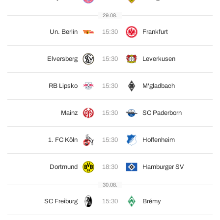
29.08.
Un. Berlín
15:30
Frankfurt
Elversberg
15:30
Leverkusen
RB Lipsko
15:30
M'gladbach
Mainz
15:30
SC Paderborn
1. FC Köln
15:30
Hoffenheim
Dortmund
18:30
Hamburger SV
30.08.
SC Freiburg
15:30
Brémy