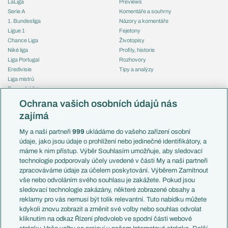
LaLiga
Previews
Serie A
Komentáře a souhrny
1. Bundesliga
Názory a komentáře
Ligue 1
Fejetony
Chance Liga
Životopisy
Niké liga
Profily, historie
Liga Portugal
Rozhovory
Eredivisie
Tipy a analýzy
Liga mistrů
Evropská liga
Reprezentace
Konferenční liga
Česko
Ochrana vašich osobních údajů nás
Mistrovství světa
Slovensko
zajímá
Liga národů
Anglie
Francie
My a naši partneři
999
ukládáme do vašeho zařízení osobní
Témata
Itálie
údaje, jako jsou údaje o prohlížení nebo jedinečné identifikátory, a
Představení týmů MS
Německo
máme k nim přístup. Výběr Souhlasím umožňuje, aby sledovací
EuroSkauting
Španělsko
technologie podporovaly účely uvedené v části My a naši partneři
PL v kostce
Argentina
zpracováváme údaje za účelem poskytování. Výběrem Zamítnout
Evropské koeficienty
Brazílie
vše nebo odvoláním svého souhlasu je zakážete. Pokud jsou
Přestupy
sledovací technologie zakázány, některé zobrazené obsahy a
Přestupové spekulace
reklamy pro vás nemusí být tolik relevantní. Tuto nabídku můžete
Přestupy
Zranění
kdykoli znovu zobrazit a změnit své volby nebo souhlas odvolat
Zápasy
kliknutím na odkaz Řízení předvoleb ve spodní části webové
Livescore