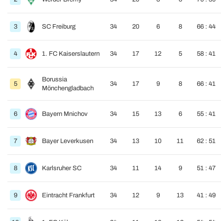
3
SC Freiburg
34
20
6
8
66 : 44
4
1. FC Kaiserslautern
34
17
12
5
58 : 41
Borussia
5
34
17
9
8
66 : 41
Mönchengladbach
6
Bayern Mnichov
34
15
13
6
55 : 41
7
Bayer Leverkusen
34
13
10
11
62 : 51
8
Karlsruher SC
34
11
14
9
51 : 47
9
Eintracht Frankfurt
34
12
9
13
41 : 49