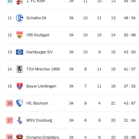
10
1. FC Köln
34
11
10
13
54 : 54
11
Schalke 04
34
10
11
13
48 : 54
12
VfB Stuttgart
34
10
10
14
52 : 66
13
Hamburger SV
34
10
9
15
43 : 50
14
TSV Mnichov 1860
34
8
11
15
41 : 57
15
Bayer Uerdingen
34
7
11
16
37 : 52
16
VfL Bochum
34
9
4
21
43 : 67
17
MSV Duisburg
34
6
8
20
31 : 64
18
Dynamo Drážďany
34
4
8
22
33 : 68