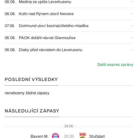
08.08.
Medina se upíše Leverkusenu
08.08.
Kolín nad Rýnem ulovil Nevese
07.08.
Dortmund uloví šestnáctiletého mladíka
06.08.
PAOK dotáhl návrat Giannoulise
06.08.
Diaby před návratem do Leverusenu
Další expres zprávy
POSLEDNÍ VÝSLEDKY
nenalezeny žádné zápasy
NÁSLEDUJÍCÍ ZÁPASY
28.08.
Bayern M.
20:30
Stuttgart