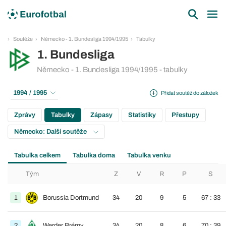
Soutěže
Německo - 1. Bundesliga 1994/1995
Tabulky
1. Bundesliga
Německo - 1. Bundesliga 1994/1995 - tabulky
1994 / 1995
Přidat soutěž do záložek
Zprávy
Tabulky
Zápasy
Statistiky
Přestupy
Německo: Další soutěže
Tabulka celkem
Tabulka doma
Tabulka venku
Tým
Z
V
R
P
S
1
Borussia Dortmund
34
20
9
5
67 : 33
2
Werder Brémy
34
20
8
6
70 : 39