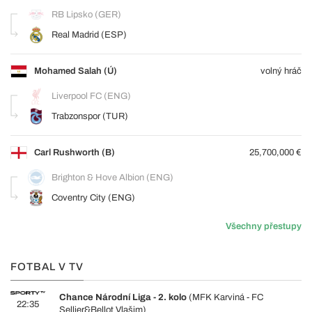
RB Lipsko (GER)
Real Madrid (ESP)
Mohamed Salah (Ú)
volný hráč
Liverpool FC (ENG)
Trabzonspor (TUR)
Carl Rushworth (B)
25,700,000 €
Brighton & Hove Albion (ENG)
Coventry City (ENG)
Všechny přestupy
FOTBAL V TV
Chance Národní Liga - 2. kolo
(MFK Karviná - FC
22:35
Sellier&Bellot Vlašim)