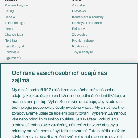
Premier League
Aktuality
LaLiga
Previews
Serie A
Komentáře a souhrny
1. Bundesliga
Názory a komentáře
Ligue 1
Fejetony
Chance Liga
Životopisy
Niké liga
Profily, historie
Liga Portugal
Rozhovory
Eredivisie
Tipy a analýzy
Liga mistrů
Evropská liga
Reprezentace
Konferenční liga
Česko
Ochrana vašich osobních údajů nás
Mistrovství světa
Slovensko
zajímá
Liga národů
Anglie
Francie
My a naši partneři
997
ukládáme do vašeho zařízení osobní
Témata
Itálie
údaje, jako jsou údaje o prohlížení nebo jedinečné identifikátory, a
Představení týmů MS
Německo
máme k nim přístup. Výběr Souhlasím umožňuje, aby sledovací
EuroSkauting
Španělsko
technologie podporovaly účely uvedené v části My a naši partneři
PL v kostce
Argentina
zpracováváme údaje za účelem poskytování. Výběrem Zamítnout
Evropské koeficienty
Brazílie
vše nebo odvoláním svého souhlasu je zakážete. Pokud jsou
Přestupy
sledovací technologie zakázány, některé zobrazené obsahy a
Přestupové spekulace
reklamy pro vás nemusí být tolik relevantní. Tuto nabídku můžete
Přestupy
Zranění
kdykoli znovu zobrazit a změnit své volby nebo souhlas odvolat