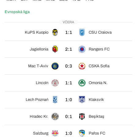
Evropská liga
VČERA
1:1
KuPS Kuopio
CSU Craiova
2:1
Jagiellonia
Rangers FC
0:3
Mac T-Aviv
CSKA Sofia
1:1
Lincoln
Omonia N.
1:0
Lech Poznań
Klaksvík
0:1
Hradec Kr.
Beşiktaş
1:0
Salzburg
Pafos FC