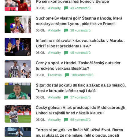
Po sérii kontroverzí řeší konec v Evropě
05.08.
Aktuality
43 komentářů
Suchomelův vlastní gól? Šťastná náhoda, která
nezakryla trápení Lyonu, píše tisk ve Francii
05.08.
Aktuality
38 komentářů
Infantino měl svolat krizovou schůzku v Maroku.
Udrží si post prezidenta FIFA?
05.08.
Aktuality
49 komentářů
Černý a spol. v Hradci. Zaskočí český outsider
tureckého velikána Besiktas?
05.08.
Previews
188 komentářů
Šigut dostal pokutu 80 tisíc a zákaz na 16 měsíců.
Trest v korupční aféře znají i další
05.08.
Aktuality
37 komentářů
Český gólman Vítek přestoupí do Middlesbrough,
United si zajistili hned několik klauzulí
05.08.
Aktuality
68 komentářů
Torres si po gólu ve finále MS užívá život. Barca
musí ukázat, že mě miluje, řekl o budoucnosti