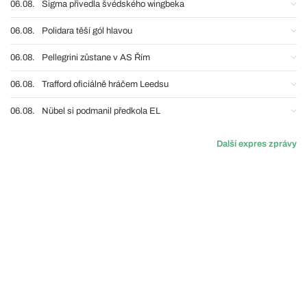
06.08.
Sigma přivedla švédského wingbeka
06.08.
Polidara těší gól hlavou
06.08.
Pellegrini zůstane v AS Řím
06.08.
Trafford oficiálně hráčem Leedsu
06.08.
Nübel si podmanil předkola EL
Další expres zprávy