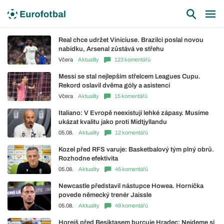
Real chce udržet Viníciuse. Brazilci poslal novou
nabídku, Arsenal zůstává ve střehu
Včera
Aktuality
123 komentářů
Messi se stal nejlepším střelcem Leagues Cupu.
Rekord oslavil dvěma góly a asistencí
Včera
Aktuality
15 komentářů
Italiano: V Evropě neexistují lehké zápasy. Musíme
ukázat kvalitu jako proti Midtjyllandu
05.08.
Aktuality
12 komentářů
Kozel před RFS varuje: Basketbalový tým plný obrů.
Rozhodne efektivita
05.08.
Aktuality
45 komentářů
Newcastle představil nástupce Howea. Horníčka
povede německý trenér Jaissle
05.08.
Aktuality
49 komentářů
Horejš před Besiktasem burcuje Hradec: Nejdeme si