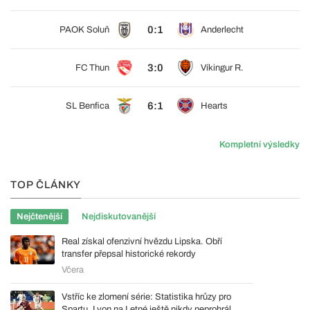
0:1
PAOK Soluň
Anderlecht
3:0
FC Thun
Víkingur R.
6:1
SL Benfica
Hearts
Kompletní výsledky
TOP ČLÁNKY
Nejčtenější
Nejdiskutovanější
Real získal ofenzivní hvězdu Lipska. Obří
transfer přepsal historické rekordy
Včera
Vstříc ke zlomení série: Statistika hrůzy pro
Spartu, Lyon na Letné ještě nikdy neprohrál