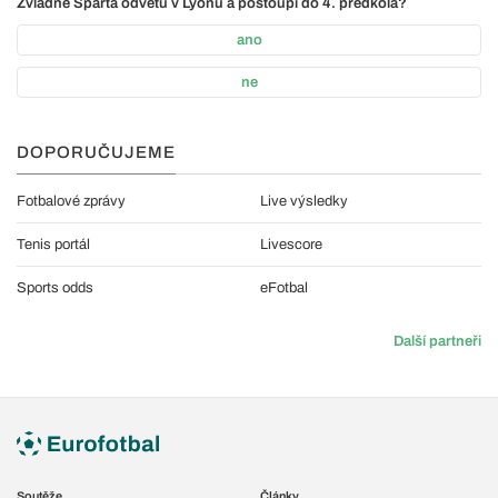
Zvládne Sparta odvetu v Lyonu a postoupí do 4. předkola?
ano
ne
DOPORUČUJEME
Fotbalové zprávy
Live výsledky
Tenis portál
Livescore
Sports odds
eFotbal
Další partneři
Soutěže
Články