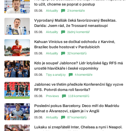
to užít, chceme se poprat o postup
05.08.
Aktuality
2 komentáře
Vyprodaný Malšák čeká favorizovaný Besiktas.
Darida: Jsem rád, že Trossard nenastoupí
05.08.
Aktuality
žádný komentář
Kahuan Vinícius se dočkal odchodu z Karviné,
Brazilec bude hostovat v Pardubicích
05.08.
Aktuality
32 komentářů
Kdo je soupeř Jablonce? Lídr lotyšské ligy RFS má
urostlé hlavičkáře i české vzpomínky
05.08.
Tipy a analýzy
4 komentáře
Jablonec ve třetím předkole Konferenční ligy vyzve
RFS. Potvrdí doma roli favorita?
05.08.
Previews
118 komentářů
Poslední pokus Barcelony. Deco míří do Madridu
jednat o Álvarezovi, zájem je i v Anglii
05.08.
Aktuality
87 komentářů
Lukaku si znepřátelil Inter, Chelsea a nyní i Neapol.