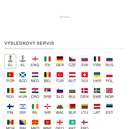
VÝSLEDKOVÝ SERVIS
EL
KL
ENG
ITA
GER
CZE
SVK
FRA
RUS
POR
SCO
NED
BEL
TUR
AUT
SUI
UKR
POL
ROU
HUN
CRO
SRB
SLO
BUL
DEN
SWE
NOR
FIN
ISR
IRL
NIR
WAL
BLR
LTU
LAT
EST
MDA
BIH
MKD
MNE
GEO
KAZ
FRO