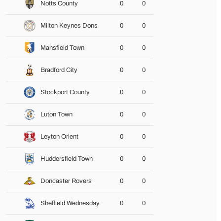
Notts County
0
0
Milton Keynes Dons
0
0
Mansfield Town
0
0
Bradford City
0
0
Stockport County
0
0
Luton Town
0
0
Leyton Orient
0
0
Huddersfield Town
0
0
Doncaster Rovers
0
0
Sheffield Wednesday
0
0