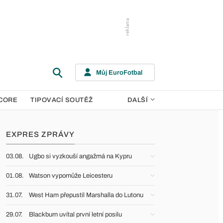
Můj EuroFotbal
CORE
TIPOVACÍ SOUTĚŽ
DALŠÍ
EXPRES ZPRÁVY
03.08.
Ugbo si vyzkouší angažmá na Kypru
01.08.
Watson vypomůže Leicesteru
31.07.
West Ham přepustil Marshalla do Lutonu
29.07.
Blackburn uvítal první letní posilu