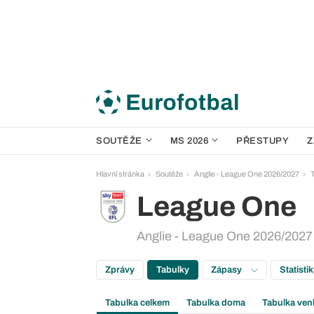
SOUTĚŽE
MS 2026
PŘESTUPY
Z
Hlavní stránka
Soutěže
Anglie - League One 2026/2027
League One
Anglie - League One 2026/2027 
Zprávy
Tabulky
Zápasy
Statisti
Tabulka celkem
Tabulka doma
Tabulka ven