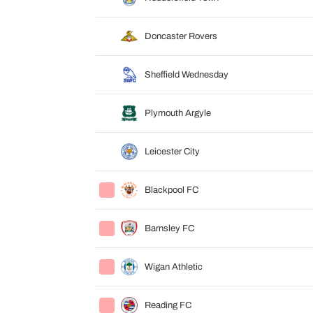
Doncaster Rovers
Sheffield Wednesday
Plymouth Argyle
Leicester City
Blackpool FC
Barnsley FC
Wigan Athletic
Reading FC