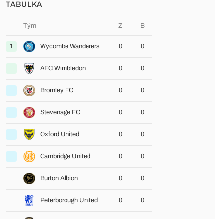
TABULKA
Tým
Z
B
1
Wycombe Wanderers
0
0
AFC Wimbledon
0
0
Bromley FC
0
0
Stevenage FC
0
0
Oxford United
0
0
Cambridge United
0
0
Burton Albion
0
0
Peterborough United
0
0