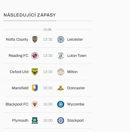
NÁSLEDUJÍCÍ ZÁPASY
15.08.
Notts County
13:30
Leicester
Reading FC
13:30
Luton Town
Oxford Utd
13:30
Milton
Mansfield
16:00
Doncaster
Blackpool FC
16:00
Wycombe
Plymouth
16:00
Stockport