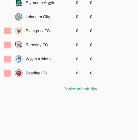
Plymouth Argyle
0
0
Leicester City
0
0
Blackpool FC
0
0
Barnsley FC
0
0
Wigan Athletic
0
0
Reading FC
0
0
Podrobné tabulky