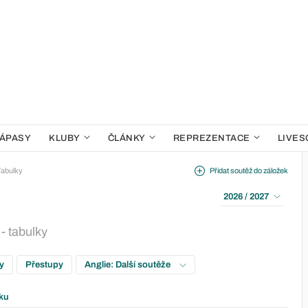
ÁPASY
KLUBY
ČLÁNKY
REPREZENTACE
LIVES
Tabulky
Přidat soutěž do záložek
2026 / 2027
- tabulky
ky
Přestupy
Anglie: Další soutěže
ku