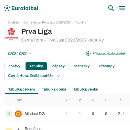
Soutěže
Černá Hora - Prva Liga 2026/2027
Tabulky
Prva Liga
Černá Hora - Prva Liga 2026/2027 - tabulky
2026 / 2027
Přidat soutěž do záložek
Zprávy
Tabulky
Zápasy
Statistiky
Přestupy
Černá Hora: Další soutěže
Tabulka celkem
Tabulka doma
Tabulka venku
Tým
Z
V
R
P
S
1
Mladost DG
1
1
0
0
2 : 1
Budućnost