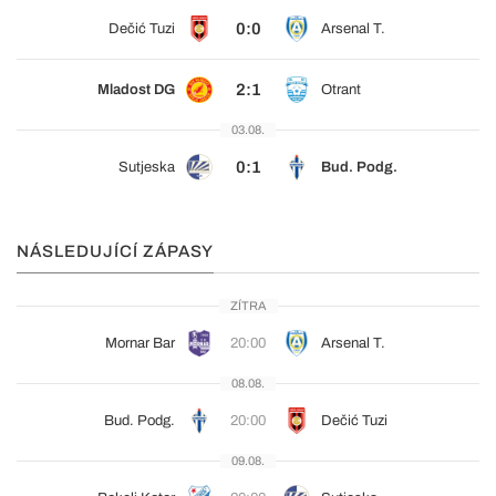
0:0
Dečić Tuzi
Arsenal T.
2:1
Mladost DG
Otrant
03.08.
0:1
Sutjeska
Bud. Podg.
NÁSLEDUJÍCÍ ZÁPASY
ZÍTRA
Mornar Bar
20:00
Arsenal T.
08.08.
Bud. Podg.
20:00
Dečić Tuzi
09.08.