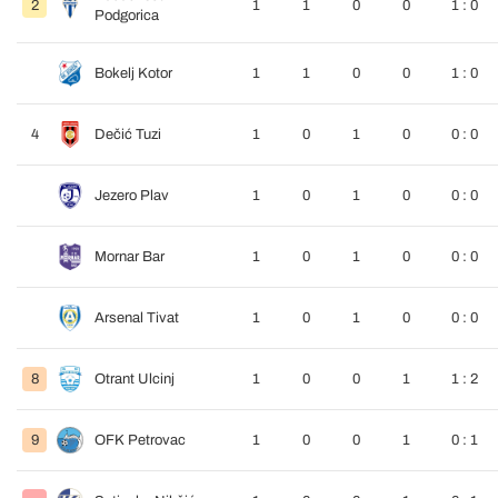
2
1
1
0
0
1 : 0
Podgorica
Bokelj Kotor
1
1
0
0
1 : 0
4
Dečić Tuzi
1
0
1
0
0 : 0
Jezero Plav
1
0
1
0
0 : 0
Mornar Bar
1
0
1
0
0 : 0
Arsenal Tivat
1
0
1
0
0 : 0
8
Otrant Ulcinj
1
0
0
1
1 : 2
9
OFK Petrovac
1
0
0
1
0 : 1