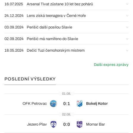
16.07.2025
Arsenal Tivat zůstane 10 let bez pohárů
24.12.2024
Lens získá teenagera v Černé Hoře
03.09.2024
Perišić další posilou Slavie
02.09.2024
Perišić má namířeno do Slavie
18.05.2024
Dečić Tuzi černohorským mistrem
Další expres zprávy
POSLEDNÍ VÝSLEDKY
01.08.
0:1
OFK Petrovac
Bokelj Kotor
02.08.
0:0
Jezero Plav
Mornar Bar