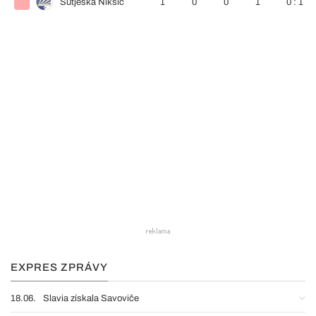
Sutjeska Nikšić
1
0
0
1
0 : 1
EXPRES ZPRÁVY
18.06.
Slavia získala Savoviče