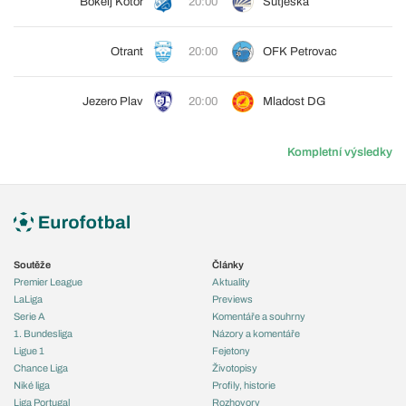
Bokelj Kotor
20:00
Sutjeska
Otrant
20:00
OFK Petrovac
Jezero Plav
20:00
Mladost DG
Kompletní výsledky
Soutěže
Články
Premier League
Aktuality
LaLiga
Previews
Serie A
Komentáře a souhrny
1. Bundesliga
Názory a komentáře
Ligue 1
Fejetony
Chance Liga
Životopisy
Niké liga
Profily, historie
Liga Portugal
Rozhovory