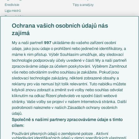
Eredivisie
Tipy a analýzy
Liga mistrů
Evropská liga
Reprezentace
Konferenční liga
Česko
Ochrana vašich osobních údajů nás
Mistrovství světa
Slovensko
zajímá
Liga národů
Anglie
Francie
My a naši partneři
997
ukládáme do vašeho zařízení osobní
Témata
Itálie
údaje, jako jsou údaje o prohlížení nebo jedinečné identifikátory, a
Představení týmů MS
Německo
máme k nim přístup. Výběr Souhlasím umožňuje, aby sledovací
EuroSkauting
Španělsko
technologie podporovaly účely uvedené v části My a naši partneři
PL v kostce
Argentina
zpracováváme údaje za účelem poskytování. Výběrem Zamítnout
Evropské koeficienty
Brazílie
vše nebo odvoláním svého souhlasu je zakážete. Pokud jsou
Přestupy
sledovací technologie zakázány, některé zobrazené obsahy a
Přestupové spekulace
reklamy pro vás nemusí být tolik relevantní. Tuto nabídku můžete
Přestupy
Zranění
kdykoli znovu zobrazit a změnit své volby nebo souhlas odvolat
Zápasy
kliknutím na odkaz Řízení předvoleb ve spodní části webové
Livescore
stránky. Vaše volby se projeví v našem Internetová stránka. Další
Kluby
Tipovací soutěž
podrobnosti naleznete v našich Zásadách ochrany osobních
Arsenal FC
Fotbal TV
údajů.
Chelsea FC
Společně s našimi partnery zpracováváme údaje s tímto
Manchester United
cílem:
AC Milán
Juventus FC
Používání přesných údajů o zeměpisné poloze . Aktivní
Bayern Mnichov
vyhledávání identifikačních údajů v rámci specifických vlastností