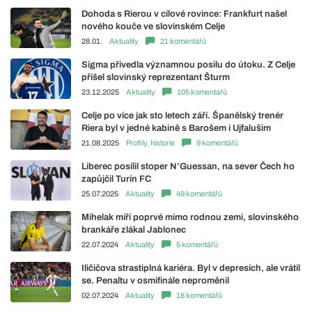
Dohoda s Rierou v cílové rovince: Frankfurt našel
nového kouče ve slovinském Celje
28.01.
Aktuality
21 komentářů
Sigma přivedla významnou posilu do útoku. Z Celje
přišel slovinský reprezentant Šturm
23.12.2025
Aktuality
105 komentářů
Celje po více jak sto letech září. Španělský trenér
Riera byl v jedné kabině s Barošem i Ujfalušim
21.08.2025
Profily, historie
9 komentářů
Liberec posílil stoper N’Guessan, na sever Čech ho
zapůjčil Turín FC
25.07.2025
Aktuality
49 komentářů
Mihelak míří poprvé mimo rodnou zemi, slovinského
brankáře zlákal Jablonec
22.07.2024
Aktuality
5 komentářů
Iličičova strastiplná kariéra. Byl v depresích, ale vrátil
se. Penaltu v osmifinále neproměnil
02.07.2024
Aktuality
18 komentářů