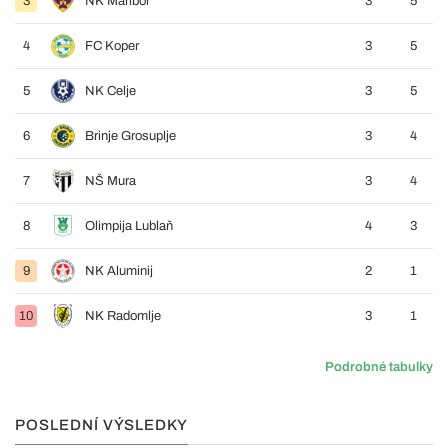
3
NK Maribor
3
5
4
FC Koper
3
5
5
NK Celje
3
5
6
Brinje Grosuplje
3
4
7
NŠ Mura
3
4
8
Olimpija Lublaň
4
3
9
NK Aluminij
2
1
10
NK Radomlje
3
1
Podrobné tabulky
POSLEDNÍ VÝSLEDKY