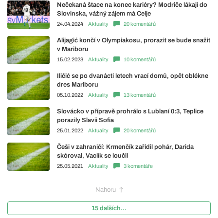
Nečekaná štace na konec kariéry? Modriče lákají do
Slovinska, vážný zájem má Celje
24.04.2024
Aktuality
20 komentářů
Alijagić končí v Olympiakosu, prorazit se bude snažit
v Mariboru
15.02.2023
Aktuality
10 komentářů
Iličić se po dvanácti letech vrací domů, opět oblékne
dres Mariboru
05.10.2022
Aktuality
13 komentářů
Slovácko v přípravě prohrálo s Lublaní 0:3, Teplice
porazily Slavii Sofia
25.01.2022
Aktuality
20 komentářů
Češi v zahraničí: Krmenčík zařídil pohár, Darida
skóroval, Vaclík se loučil
25.05.2021
Aktuality
3 komentáře
Nahoru
15 dalších...