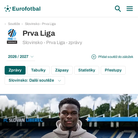
Soutěže
Slovinsko - Prva Liga
Prva Liga
Slovinsko - Prva Liga - zprávy
2026 / 2027
Přidat soutěž do záložek
Zprávy
Tabulky
Zápasy
Statistiky
Přestupy
Slovinsko: Další soutěže