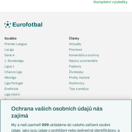
Kompletní výsledky
Soutěže
Články
Premier League
Aktuality
LaLiga
Previews
Serie A
Komentáře a souhrny
1. Bundesliga
Názory a komentáře
Ligue 1
Fejetony
Chance Liga
Životopisy
Niké liga
Profily, historie
Liga Portugal
Rozhovory
Eredivisie
Tipy a analýzy
Liga mistrů
Evropská liga
Reprezentace
Konferenční liga
Česko
Ochrana vašich osobních údajů nás
Mistrovství světa
Slovensko
zajímá
Liga národů
Anglie
Francie
My a naši partneři
999
ukládáme do vašeho zařízení osobní
Témata
Itálie
údaje, jako jsou údaje o prohlížení nebo jedinečné identifikátory, a