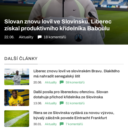
Slovan znovu lovil ve Slovinsku. Liberec
získal produktivního křídelníka Baboulu
22.06.
Aktuality
18 komentářů
DALŠÍ ČLÁNKY
Liberec znovu lovil ve slovinském Bravu. Diakitého
má nahradit senegalský štít
20.06.
Aktuality
59 komentářů
Další posila pro libereckou ofenzivu. Slovan
dotahuje příchod křídelníka ze Slovinska
13.06.
Aktuality
51 komentářů
Riera se ze Slovinska vydává za novou výzvou,
bývalý záložník povede Eintracht Frankfurt
30.01.
Aktuality
7 komentářů