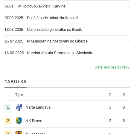
07.01.
Milič novou akvizicí Karviné
07.09.2025
Pejičič bude sbírat zkušenosti
17.08.2025
Celje zvládlo generálku na Baník
25.07.2025
N’Guessan na hostování do Liberce
14.02.2025
Karviná získala Štormana ze Slovinska
Další expres zprávy
TABULKA
Tým
Z
B
1
Nafta Lendava
3
6
2
NK Bravo
3
6