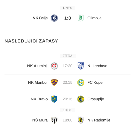
DNES
1:0
NK Celje
Olimpija
NÁSLEDUJÍCÍ ZÁPASY
ZÍTRA
NK Aluminij
17:30
N. Lendava
NK Maribor
20:15
FC Koper
NK Bravo
20:15
Grosuplje
10.08.
NŠ Mura
18:00
NK Radomlje