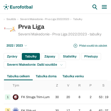
Soutěže
Severní Makedonie - Prva Liga 2022/2023
Tabulky
Prva Liga
Severní Makedonie - Prva Liga 2022/2023 - tabulky
2022 / 2023
Přidat soutěž do záložek
Zprávy
Tabulky
Zápasy
Statistiky
Přestupy
Severní Makedonie: Další soutěže
Tabulka celkem
Tabulka doma
Tabulka venku
Tým
Z
V
R
P
S
1
FK Struga Trim-Lum
30
20
8
2
53 : 19
2
FK Shkupi
30
17
7
6
62 : 27