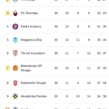
3
FK Škendija
30
16
9
5
43 : 23
4
Sileks Kratovo
30
13
9
8
41 : 34
5
Bregalnica Štip
30
10
11
9
33 : 34
6
Tikveš Kavadarci
30
11
7
12
40 : 37
Makedonija GP
7
30
10
9
11
37 : 33
Skopje
8
Rabotnički Skopje
30
11
4
15
37 : 48
9
Akademija Pandev
30
6
10
14
34 : 38