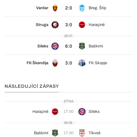
2:0
Vardar
Breg. Štip
3:0
Struga
Haraçinë
26.07.
6:0
Sileks
Baškimi
3:0
FK Škendija
FK Skopje
NÁSLEDUJÍCÍ ZÁPASY
ZÍTRA
Haraçinë
17:00
Sileks
08.08.
Baškimi
17:00
Tikveš