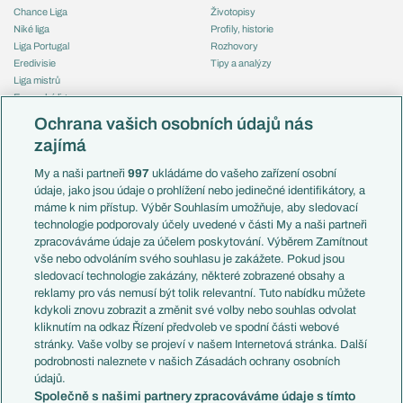
Chance Liga
Životopisy
Niké liga
Profily, historie
Liga Portugal
Rozhovory
Eredivisie
Tipy a analýzy
Liga mistrů
Evropská liga
Reprezentace
Konferenční liga
Česko
Ochrana vašich osobních údajů nás
Mistrovství světa
Slovensko
zajímá
Liga národů
Anglie
Francie
My a naši partneři
997
ukládáme do vašeho zařízení osobní
Témata
Itálie
údaje, jako jsou údaje o prohlížení nebo jedinečné identifikátory, a
Představení týmů MS
Německo
máme k nim přístup. Výběr Souhlasím umožňuje, aby sledovací
EuroSkauting
Španělsko
technologie podporovaly účely uvedené v části My a naši partneři
PL v kostce
Argentina
zpracováváme údaje za účelem poskytování. Výběrem Zamítnout
Evropské koeficienty
Brazílie
vše nebo odvoláním svého souhlasu je zakážete. Pokud jsou
Přestupy
sledovací technologie zakázány, některé zobrazené obsahy a
Přestupové spekulace
reklamy pro vás nemusí být tolik relevantní. Tuto nabídku můžete
Přestupy
Zranění
kdykoli znovu zobrazit a změnit své volby nebo souhlas odvolat
Zápasy
kliknutím na odkaz Řízení předvoleb ve spodní části webové
Livescore
stránky. Vaše volby se projeví v našem Internetová stránka. Další
Kluby
Tipovací soutěž
podrobnosti naleznete v našich Zásadách ochrany osobních
Arsenal FC
Fotbal TV
údajů.
Chelsea FC
Společně s našimi partnery zpracováváme údaje s tímto
Manchester United