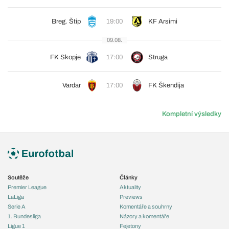
Breg. Štip
19:00
KF Arsimi
09.08.
FK Skopje
17:00
Struga
Vardar
17:00
FK Škendija
Kompletní výsledky
Soutěže
Články
Premier League
Aktuality
LaLiga
Previews
Serie A
Komentáře a souhrny
1. Bundesliga
Názory a komentáře
Ligue 1
Fejetony