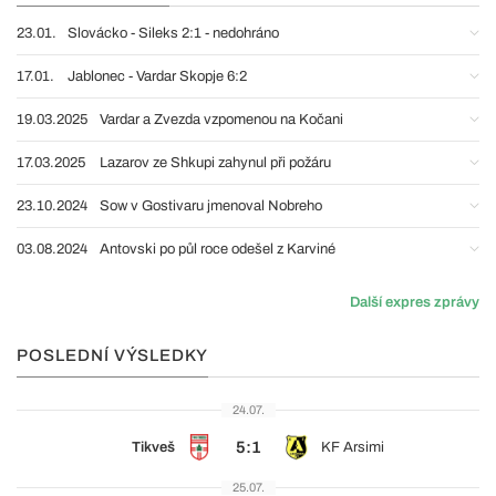
23.01.
Slovácko - Sileks 2:1 - nedohráno
17.01.
Jablonec - Vardar Skopje 6:2
19.03.2025
Vardar a Zvezda vzpomenou na Kočani
17.03.2025
Lazarov ze Shkupi zahynul při požáru
23.10.2024
Sow v Gostivaru jmenoval Nobreho
03.08.2024
Antovski po půl roce odešel z Karviné
Další expres zprávy
POSLEDNÍ VÝSLEDKY
24.07.
5:1
Tikveš
KF Arsimi
25.07.