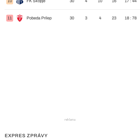
10
FK Skopje
30
4
10
16
17 : 44
11
Pobeda Prilep
30
3
4
23
18 : 78
EXPRES ZPRÁVY