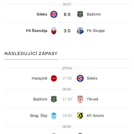
26.07.
6:0
Sileks
Baškimi
3:0
FK Škendija
FK Skopje
NÁSLEDUJÍCÍ ZÁPASY
ZÍTRA
Haraçinë
17:00
Sileks
08.08.
Baškimi
17:00
Tikveš
Breg. Štip
19:00
KF Arsimi
09.08.