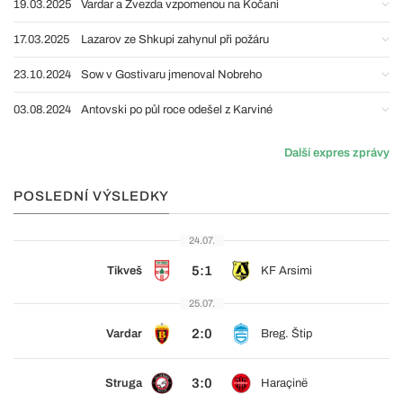
19.03.2025
Vardar a Zvezda vzpomenou na Kočani
17.03.2025
Lazarov ze Shkupi zahynul při požáru
23.10.2024
Sow v Gostivaru jmenoval Nobreho
03.08.2024
Antovski po půl roce odešel z Karviné
Další expres zprávy
POSLEDNÍ VÝSLEDKY
24.07.
5:1
Tikveš
KF Arsimi
25.07.
2:0
Vardar
Breg. Štip
3:0
Struga
Haraçinë