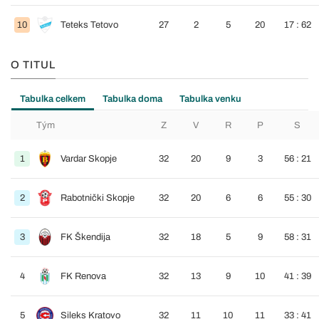
10
Teteks Tetovo
27
2
5
20
17 : 62
O TITUL
Tabulka celkem
Tabulka doma
Tabulka venku
Tým
Z
V
R
P
S
1
Vardar Skopje
32
20
9
3
56 : 21
2
Rabotnički Skopje
32
20
6
6
55 : 30
3
FK Škendija
32
18
5
9
58 : 31
4
FK Renova
32
13
9
10
41 : 39
5
Sileks Kratovo
32
11
10
11
33 : 41