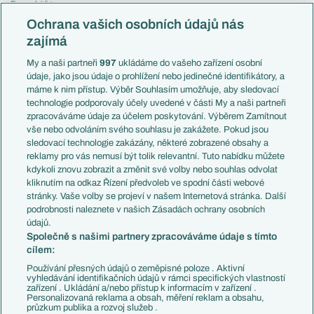
Evropská liga
Reprezentace
Konferenční liga
Česko
Ochrana vašich osobních údajů nás
Mistrovství světa
Slovensko
zajímá
Liga národů
Anglie
Francie
My a naši partneři
997
ukládáme do vašeho zařízení osobní
Témata
Itálie
údaje, jako jsou údaje o prohlížení nebo jedinečné identifikátory, a
Představení týmů MS
Německo
máme k nim přístup. Výběr Souhlasím umožňuje, aby sledovací
EuroSkauting
Španělsko
technologie podporovaly účely uvedené v části My a naši partneři
PL v kostce
Argentina
zpracováváme údaje za účelem poskytování. Výběrem Zamítnout
Evropské koeficienty
Brazílie
vše nebo odvoláním svého souhlasu je zakážete. Pokud jsou
Přestupy
sledovací technologie zakázány, některé zobrazené obsahy a
Přestupové spekulace
reklamy pro vás nemusí být tolik relevantní. Tuto nabídku můžete
Přestupy
Zranění
kdykoli znovu zobrazit a změnit své volby nebo souhlas odvolat
Zápasy
kliknutím na odkaz Řízení předvoleb ve spodní části webové
Livescore
stránky. Vaše volby se projeví v našem Internetová stránka. Další
Kluby
Tipovací soutěž
podrobnosti naleznete v našich Zásadách ochrany osobních
Arsenal FC
Fotbal TV
údajů.
Chelsea FC
Společně s našimi partnery zpracováváme údaje s tímto
Manchester United
cílem:
AC Milán
Juventus FC
Používání přesných údajů o zeměpisné poloze . Aktivní
Bayern Mnichov
vyhledávání identifikačních údajů v rámci specifických vlastností
zařízení . Ukládání a/nebo přístup k informacím v zařízení .
FC Barcelona
Personalizovaná reklama a obsah, měření reklam a obsahu,
Real Madrid
průzkum publika a rozvoj služeb .