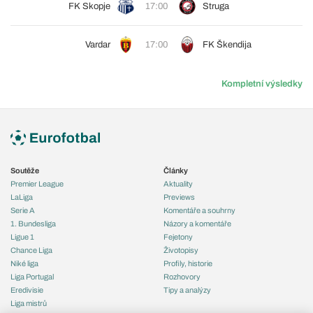
FK Skopje
17:00
Struga
Vardar
17:00
FK Škendija
Kompletní výsledky
Soutěže
Články
Premier League
Aktuality
LaLiga
Previews
Serie A
Komentáře a souhrny
1. Bundesliga
Názory a komentáře
Ligue 1
Fejetony
Chance Liga
Životopisy
Niké liga
Profily, historie
Liga Portugal
Rozhovory
Eredivisie
Tipy a analýzy
Liga mistrů