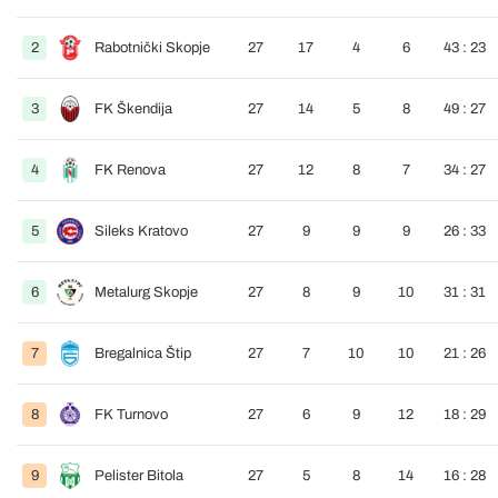
2
Rabotnički Skopje
27
17
4
6
43 : 23
3
FK Škendija
27
14
5
8
49 : 27
4
FK Renova
27
12
8
7
34 : 27
5
Sileks Kratovo
27
9
9
9
26 : 33
6
Metalurg Skopje
27
8
9
10
31 : 31
7
Bregalnica Štip
27
7
10
10
21 : 26
8
FK Turnovo
27
6
9
12
18 : 29
9
Pelister Bitola
27
5
8
14
16 : 28