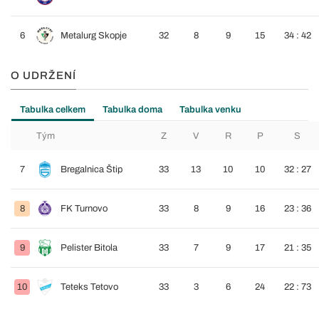
6
Metalurg Skopje
32
8
9
15
34 : 42
O UDRŽENÍ
Tabulka celkem
Tabulka doma
Tabulka venku
Tým
Z
V
R
P
S
7
Bregalnica Štip
33
13
10
10
32 : 27
8
FK Turnovo
33
8
9
16
23 : 36
9
Pelister Bitola
33
7
9
17
21 : 35
10
Teteks Tetovo
33
3
6
24
22 : 73