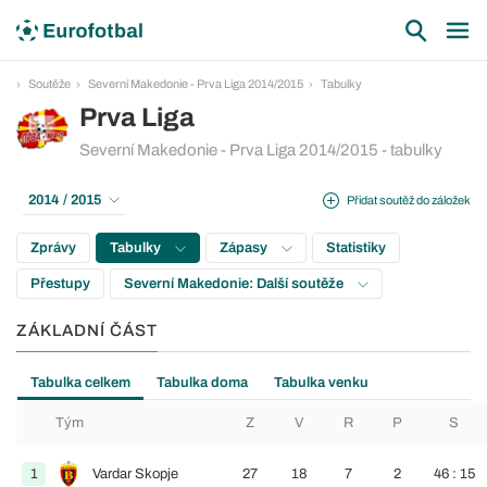
Soutěže
Severní Makedonie - Prva Liga 2014/2015
Tabulky
Prva Liga
Severní Makedonie - Prva Liga 2014/2015 - tabulky
2014 / 2015
Přidat soutěž do záložek
Zprávy
Tabulky
Zápasy
Statistiky
Přestupy
Severní Makedonie: Další soutěže
ZÁKLADNÍ ČÁST
Tabulka celkem
Tabulka doma
Tabulka venku
Tým
Z
V
R
P
S
1
Vardar Skopje
27
18
7
2
46 : 15