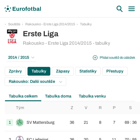
Soutěže
Rakousko - Erste Liga 2014/2015
Tabulky
Erste Liga
Rakousko - Erste Liga 2014/2015 - tabulky
2014 / 2015
Přidat soutěž do záložek
Zprávy
Tabulky
Zápasy
Statistiky
Přestupy
Rakousko: Další soutěže
Tabulka celkem
Tabulka doma
Tabulka venku
Tým
Z
V
R
P
S
1
SV Mattersburg
36
21
8
7
69 : 36
2
FC Liefering
36
20
5
11
70 : 55