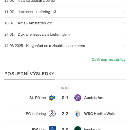
15.07.
Nyarko opustil Liberec
11.07.
Jablonec - Liefering 1:3
10.07.
Artis - Amstetten 2:2
24.01.
Dukla remizovala s Lieferingem
14.06.2025
Klagenfurt se rozloučil s Janckerem
Další expres zprávy
POSLEDNÍ VÝSLEDKY
07.08.
0:1
St. Pölten
Austria Am.
2:3
FC Liefering
WSC Hertha Wels
3:0
BW Linz
Innsbruck