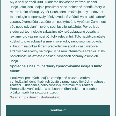
Francie
My a naši partneři
999
ukládáme do vašeho zařízení osobní
Témata
Itálie
údaje, jako jsou údaje o prohlížení nebo jedinečné identifikátory, a
Představení týmů MS
Německo
máme k nim přístup. Výběr Souhlasím umožňuje, aby sledovací
EuroSkauting
Španělsko
technologie podporovaly účely uvedené v části My a naši partneři
PL v kostce
Argentina
zpracováváme údaje za účelem poskytování. Výběrem Zamítnout
Evropské koeficienty
Brazílie
vše nebo odvoláním svého souhlasu je zakážete. Pokud jsou
Přestupy
sledovací technologie zakázány, některé zobrazené obsahy a
Přestupové spekulace
reklamy pro vás nemusí být tolik relevantní. Tuto nabídku můžete
Přestupy
Zranění
kdykoli znovu zobrazit a změnit své volby nebo souhlas odvolat
Zápasy
kliknutím na odkaz Řízení předvoleb ve spodní části webové
Livescore
stránky. Vaše volby se projeví v našem Internetová stránka. Další
Kluby
Tipovací soutěž
podrobnosti naleznete v našich Zásadách ochrany osobních
Arsenal FC
Fotbal TV
údajů.
Chelsea FC
Společně s našimi partnery zpracováváme údaje s tímto
Manchester United
cílem:
AC Milán
Juventus FC
Používání přesných údajů o zeměpisné poloze . Aktivní
Bayern Mnichov
vyhledávání identifikačních údajů v rámci specifických vlastností
zařízení . Ukládání a/nebo přístup k informacím v zařízení .
FC Barcelona
Personalizovaná reklama a obsah, měření reklam a obsahu,
Real Madrid
průzkum publika a rozvoj služeb .
Seznam partnerů (dodavatelů)
Souhlasím