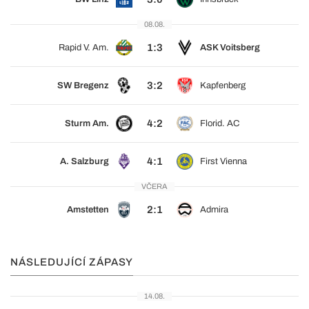
08.08.
1:3
Rapid V. Am.
ASK Voitsberg
3:2
SW Bregenz
Kapfenberg
4:2
Sturm Am.
Florid. AC
4:1
A. Salzburg
First Vienna
VČERA
2:1
Amstetten
Admira
NÁSLEDUJÍCÍ ZÁPASY
14.08.