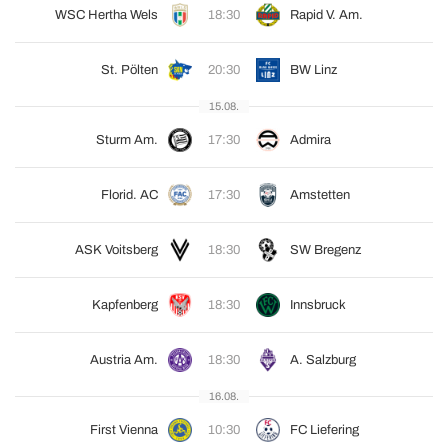
WSC Hertha Wels
18:30
Rapid V. Am.
St. Pölten
20:30
BW Linz
15.08.
Sturm Am.
17:30
Admira
Florid. AC
17:30
Amstetten
ASK Voitsberg
18:30
SW Bregenz
Kapfenberg
18:30
Innsbruck
Austria Am.
18:30
A. Salzburg
16.08.
First Vienna
10:30
FC Liefering