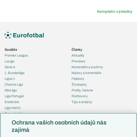
Kompletní výsledky
Soutěže
Články
Premier League
Aktuality
LaLiga
Previews
Serie A
Komentáře a souhrny
1. Bundesliga
Názory a komentáře
Ligue 1
Fejetony
Chance Liga
Životopisy
Niké liga
Profily, historie
Liga Portugal
Rozhovory
Eredivisie
Tipy a analýzy
Liga mistrů
Evropská liga
Reprezentace
Konferenční liga
Česko
Ochrana vašich osobních údajů nás
Mistrovství světa
Slovensko
zajímá
Liga národů
Anglie