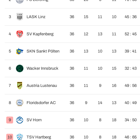
3
LASK Linz
36
15
11
10
45 : 36
4
SV Kapfenberg
36
12
13
11
52 : 45
5
SKN Sankt Pölten
36
13
10
13
39 : 41
6
Wacker Innsbruck
36
11
10
15
32 : 43
7
Austria Lustenau
36
11
9
16
49 : 56
8
Floridsdorfer AC
36
9
14
13
40 : 49
9
SV Horn
36
10
8
18
34 : 50
10
TSV Hartberg
36
10
8
18
46 : 65