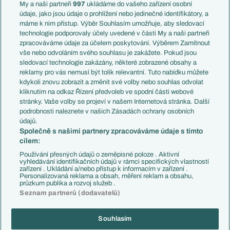
Francie
My a naši partneři
997
ukládáme do vašeho zařízení osobní
Témata
Itálie
údaje, jako jsou údaje o prohlížení nebo jedinečné identifikátory, a
Představení týmů MS
Německo
máme k nim přístup. Výběr Souhlasím umožňuje, aby sledovací
EuroSkauting
Španělsko
technologie podporovaly účely uvedené v části My a naši partneři
PL v kostce
Argentina
zpracováváme údaje za účelem poskytování. Výběrem Zamítnout
Evropské koeficienty
Brazílie
vše nebo odvoláním svého souhlasu je zakážete. Pokud jsou
Přestupy
sledovací technologie zakázány, některé zobrazené obsahy a
Přestupové spekulace
reklamy pro vás nemusí být tolik relevantní. Tuto nabídku můžete
Přestupy
Zranění
kdykoli znovu zobrazit a změnit své volby nebo souhlas odvolat
Zápasy
kliknutím na odkaz Řízení předvoleb ve spodní části webové
Livescore
stránky. Vaše volby se projeví v našem Internetová stránka. Další
Kluby
Tipovací soutěž
podrobnosti naleznete v našich Zásadách ochrany osobních
Arsenal FC
Fotbal TV
údajů.
Chelsea FC
Společně s našimi partnery zpracováváme údaje s tímto
Manchester United
cílem:
AC Milán
Juventus FC
Používání přesných údajů o zeměpisné poloze . Aktivní
Bayern Mnichov
vyhledávání identifikačních údajů v rámci specifických vlastností
zařízení . Ukládání a/nebo přístup k informacím v zařízení .
FC Barcelona
Personalizovaná reklama a obsah, měření reklam a obsahu,
Real Madrid
průzkum publika a rozvoj služeb .
Seznam partnerů (dodavatelů)
Souhlasím