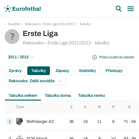
Soutěže
Rakousko - Erste Liga 2011/2012
Tabulky
Erste Liga
Rakousko - Erste Liga 2011/2012 - tabulky
2011 / 2012
Přidat soutěž do záložek
Zprávy
Tabulky
Zápasy
Statistiky
Přestupy
Rakousko: Další soutěže
Tabulka celkem
Tabulka doma
Tabulka venku
Tým
Z
V
R
P
S
1
Wolfsberger AC
36
19
11
6
71 : 49
2
SCR Altach
36
18
8
10
62 : 39