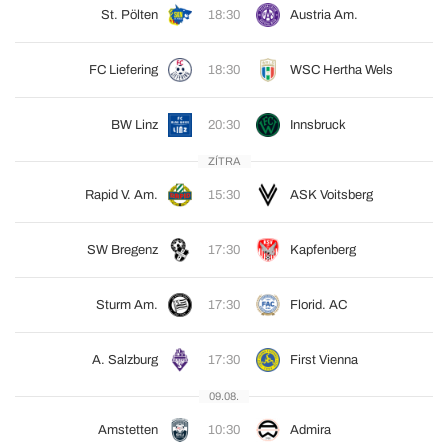
St. Pölten
18:30
Austria Am.
FC Liefering
18:30
WSC Hertha Wels
BW Linz
20:30
Innsbruck
ZÍTRA
Rapid V. Am.
15:30
ASK Voitsberg
SW Bregenz
17:30
Kapfenberg
Sturm Am.
17:30
Florid. AC
A. Salzburg
17:30
First Vienna
09.08.
Amstetten
10:30
Admira