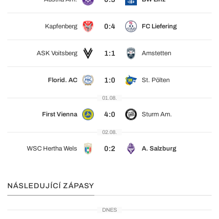
0:4
Kapfenberg
FC Liefering
1:1
ASK Voitsberg
Amstetten
1:0
Florid. AC
St. Pölten
01.08.
4:0
First Vienna
Sturm Am.
02.08.
0:2
WSC Hertha Wels
A. Salzburg
NÁSLEDUJÍCÍ ZÁPASY
DNES