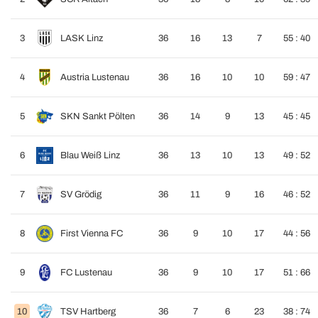
3
LASK Linz
36
16
13
7
55 : 40
4
Austria Lustenau
36
16
10
10
59 : 47
5
SKN Sankt Pölten
36
14
9
13
45 : 45
6
Blau Weiß Linz
36
13
10
13
49 : 52
7
SV Grödig
36
11
9
16
46 : 52
8
First Vienna FC
36
9
10
17
44 : 56
9
FC Lustenau
36
9
10
17
51 : 66
10
TSV Hartberg
36
7
6
23
38 : 74