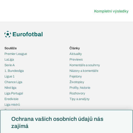
Kompletní výsledky
Soutěže
Články
Premier League
Aktuality
LaLiga
Previews
Serie A
Komentáře a souhrny
1. Bundesliga
Názory a komentáře
Ligue 1
Fejetony
Chance Liga
Životopisy
Niké liga
Profily, historie
Liga Portugal
Rozhovory
Eredivisie
Tipy a analýzy
Liga mistrů
Evropská liga
Reprezentace
Konferenční liga
Česko
Ochrana vašich osobních údajů nás
Mistrovství světa
Slovensko
zajímá
Liga národů
Anglie