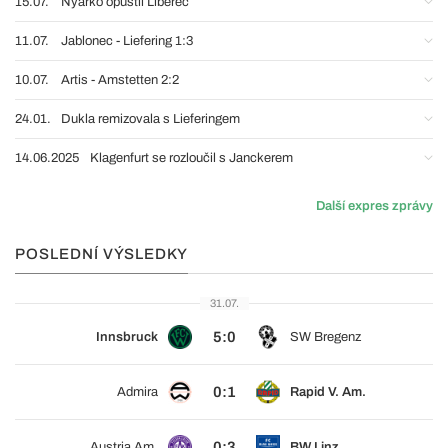
15.07.
Nyarko opustil Liberec
11.07.
Jablonec - Liefering 1:3
10.07.
Artis - Amstetten 2:2
24.01.
Dukla remizovala s Lieferingem
14.06.2025
Klagenfurt se rozloučil s Janckerem
Další expres zprávy
POSLEDNÍ VÝSLEDKY
31.07.
5:0
Innsbruck
SW Bregenz
0:1
Admira
Rapid V. Am.
0:3
Austria Am.
BW Linz