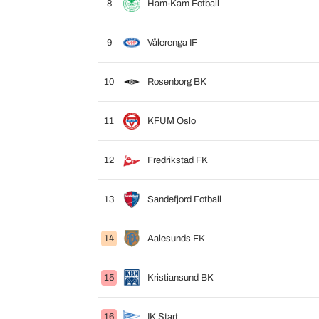
8
Ham-Kam Fotball
9
Vålerenga IF
10
Rosenborg BK
11
KFUM Oslo
12
Fredrikstad FK
13
Sandefjord Fotball
14
Aalesunds FK
15
Kristiansund BK
16
IK Start