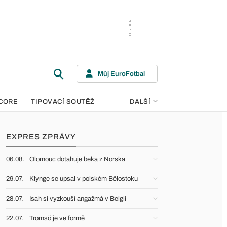
Můj EuroFotbal
CORE
TIPOVACÍ SOUTĚŽ
DALŠÍ
EXPRES ZPRÁVY
06.08.
Olomouc dotahuje beka z Norska
29.07.
Klynge se upsal v polském Bělostoku
28.07.
Isah si vyzkouší angažmá v Belgii
22.07.
Tromsö je ve formě