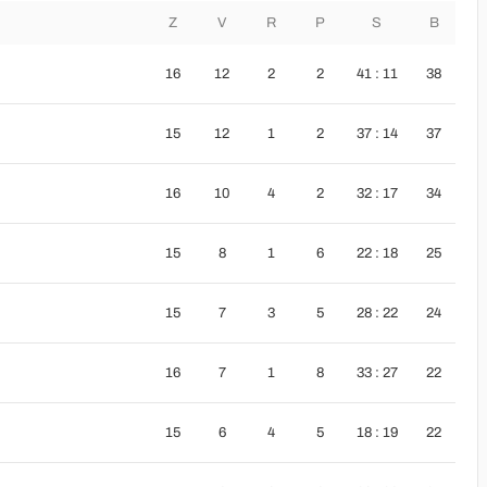
Z
V
R
P
S
B
16
12
2
2
41 : 11
38
15
12
1
2
37 : 14
37
16
10
4
2
32 : 17
34
15
8
1
6
22 : 18
25
15
7
3
5
28 : 22
24
16
7
1
8
33 : 27
22
15
6
4
5
18 : 19
22