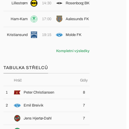
Lillestrøm
14:30
Rosenborg BK
Ham-Kam
17:00
Aalesunds FK
Kristiansund
19:15
Molde FK
Kompletní výsledky
TABULKA STŘELCŮ
Hráč
Góly
1
Peter Christiansen
8
2
Emil Breivik
7
Jens Hjertø-Dahl
7