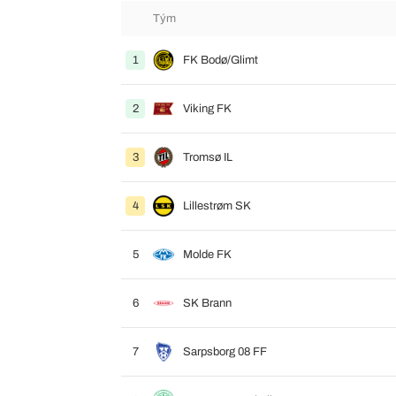
Tým
1
FK Bodø/Glimt
2
Viking FK
3
Tromsø IL
4
Lillestrøm SK
5
Molde FK
6
SK Brann
7
Sarpsborg 08 FF