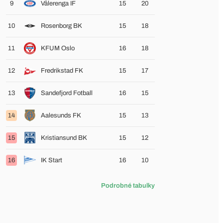
9
Vålerenga IF
15
20
10
Rosenborg BK
15
18
11
KFUM Oslo
16
18
12
Fredrikstad FK
15
17
13
Sandefjord Fotball
16
15
14
Aalesunds FK
15
13
15
Kristiansund BK
15
12
16
IK Start
16
10
Podrobné tabulky