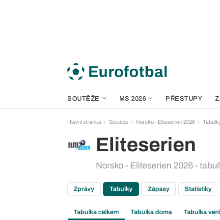
SOUTĚŽE
MS 2026
PŘESTUPY
Z
Hlavní stránka
Soutěže
Norsko - Eliteserien 2026
Tabulk
Eliteserien
Norsko - Eliteserien 2026 - tabu
Zprávy
Tabulky
Zápasy
Statistiky
Tabulka celkem
Tabulka doma
Tabulka ven