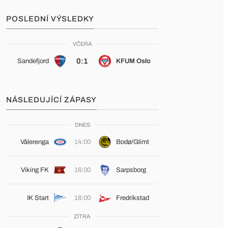
POSLEDNÍ VÝSLEDKY
VČERA
0:1
Sandefjord
KFUM Oslo
NÁSLEDUJÍCÍ ZÁPASY
DNES
Vålerenga
14:00
Bodø/Glimt
Viking FK
16:00
Sarpsborg
IK Start
18:00
Fredrikstad
ZÍTRA