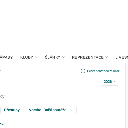
ÁPASY
KLUBY
ČLÁNKY
REPREZENTACE
LIVES
y
Přidat soutěž do záložek
2026
lky
Přestupy
Norsko: Další soutěže
ku