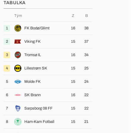
TABULKA
Tým
Z
B
1
FK Bodø/Glimt
16
38
2
Viking FK
15
37
3
Tromsø IL
16
34
4
Lillestrøm SK
15
25
5
Molde FK
15
24
6
SK Brann
16
22
7
Sarpsborg 08 FF
15
22
8
Ham-Kam Fotball
15
21