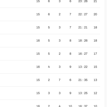
15
6
3
6
23 : 26
21
15
6
2
7
22 : 27
20
15
5
3
7
21 : 21
18
16
5
3
8
18 : 26
18
15
5
2
8
16 : 27
17
16
4
3
9
13 : 22
15
15
2
7
6
21 : 35
13
15
3
3
9
13 : 25
12
16
2
4
10
16 : 37
10