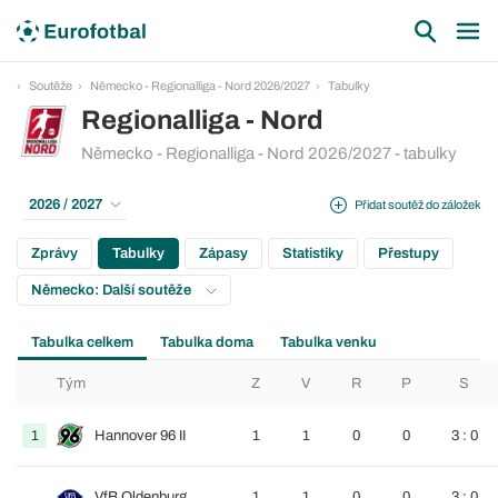
Soutěže
Německo - Regionalliga - Nord 2026/2027
Tabulky
Regionalliga - Nord
Německo - Regionalliga - Nord 2026/2027 - tabulky
2026 / 2027
Přidat soutěž do záložek
Zprávy
Tabulky
Zápasy
Statistiky
Přestupy
Německo: Další soutěže
Tabulka celkem
Tabulka doma
Tabulka venku
Tým
Z
V
R
P
S
1
Hannover 96 II
1
1
0
0
3 : 0
VfB Oldenburg
1
1
0
0
3 : 0