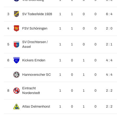
3
SV Todesfelde 1928
1
1
0
0
6 : 4
4
FSV Schöningen
1
1
0
0
2 : 0
SV Drochtersen /
5
1
1
0
0
2 : 1
Assel
6
Kickers Emden
1
0
1
0
4 : 4
Hannoverscher SC
1
0
1
0
4 : 4
Eintracht
8
1
0
1
0
2 : 2
Norderstedt
Atlas Delmenhorst
1
0
1
0
2 : 2