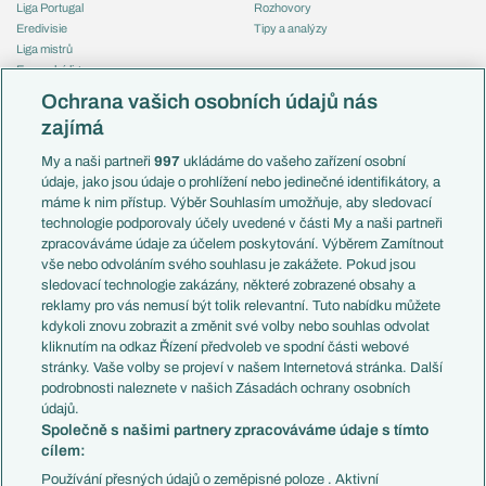
Liga Portugal
Rozhovory
Eredivisie
Tipy a analýzy
Liga mistrů
Evropská liga
Reprezentace
Konferenční liga
Česko
Ochrana vašich osobních údajů nás
Mistrovství světa
Slovensko
zajímá
Liga národů
Anglie
Francie
My a naši partneři
997
ukládáme do vašeho zařízení osobní
Témata
Itálie
údaje, jako jsou údaje o prohlížení nebo jedinečné identifikátory, a
Představení týmů MS
Německo
máme k nim přístup. Výběr Souhlasím umožňuje, aby sledovací
EuroSkauting
Španělsko
technologie podporovaly účely uvedené v části My a naši partneři
PL v kostce
Argentina
zpracováváme údaje za účelem poskytování. Výběrem Zamítnout
Evropské koeficienty
Brazílie
vše nebo odvoláním svého souhlasu je zakážete. Pokud jsou
Přestupy
sledovací technologie zakázány, některé zobrazené obsahy a
Přestupové spekulace
reklamy pro vás nemusí být tolik relevantní. Tuto nabídku můžete
Přestupy
Zranění
kdykoli znovu zobrazit a změnit své volby nebo souhlas odvolat
Zápasy
kliknutím na odkaz Řízení předvoleb ve spodní části webové
Livescore
stránky. Vaše volby se projeví v našem Internetová stránka. Další
Kluby
Tipovací soutěž
podrobnosti naleznete v našich Zásadách ochrany osobních
Arsenal FC
Fotbal TV
údajů.
Chelsea FC
Společně s našimi partnery zpracováváme údaje s tímto
Manchester United
cílem:
AC Milán
Juventus FC
Používání přesných údajů o zeměpisné poloze . Aktivní