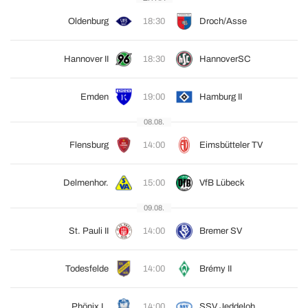
Oldenburg
18:30
Droch/Asse
Hannover II
18:30
HannoverSC
Emden
19:00
Hamburg II
08.08.
Flensburg
14:00
Eimsbütteler TV
Delmenhor.
15:00
VfB Lübeck
09.08.
St. Pauli II
14:00
Bremer SV
Todesfelde
14:00
Brémy II
Phönix L.
14:00
SSV Jeddeloh