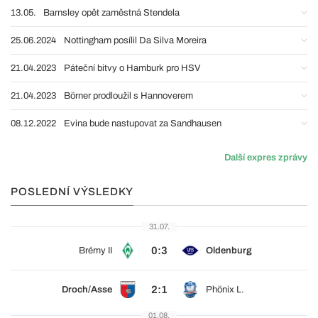
13.05.
Barnsley opět zaměstná Stendela
25.06.2024
Nottingham posílil Da Silva Moreira
21.04.2023
Páteční bitvy o Hamburk pro HSV
21.04.2023
Börner prodloužil s Hannoverem
08.12.2022
Evina bude nastupovat za Sandhausen
Další expres zprávy
POSLEDNÍ VÝSLEDKY
31.07.
0:3
Brémy II
Oldenburg
2:1
Droch/Asse
Phönix L.
01.08.