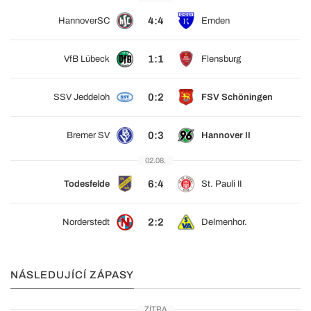
4:4
HannoverSC
Emden
1:1
VfB Lübeck
Flensburg
0:2
SSV Jeddeloh
FSV Schöningen
0:3
Bremer SV
Hannover II
02.08.
6:4
Todesfelde
St. Pauli II
2:2
Norderstedt
Delmenhor.
NÁSLEDUJÍCÍ ZÁPASY
ZÍTRA