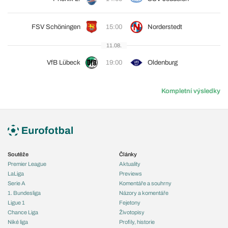
FSV Schöningen
15:00
Norderstedt
11.08.
VfB Lübeck
19:00
Oldenburg
Kompletní výsledky
Soutěže
Články
Premier League
Aktuality
LaLiga
Previews
Serie A
Komentáře a souhrny
1. Bundesliga
Názory a komentáře
Ligue 1
Fejetony
Chance Liga
Životopisy
Niké liga
Profily, historie