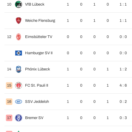
10
VfB Lübeck
1
0
1
0
1 : 1
Weiche Flensburg
1
0
1
0
1 : 1
12
Eimsbütteler TV
0
0
0
0
0 : 0
Hamburger SV II
0
0
0
0
0 : 0
14
Phönix Lübeck
1
0
0
1
1 : 2
15
FC St. Pauli II
1
0
0
1
4 : 6
16
SSV Jeddeloh
1
0
0
1
0 : 2
17
Bremer SV
1
0
0
1
0 : 3