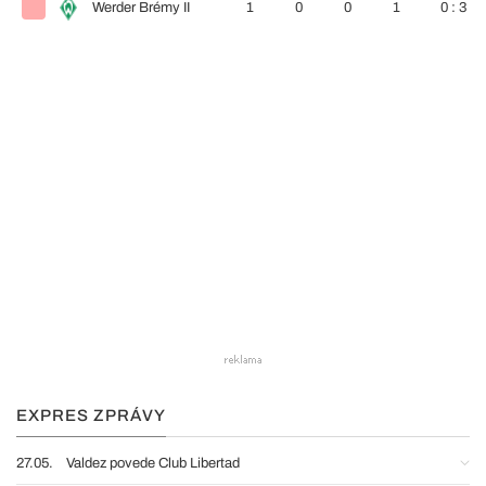
Werder Brémy II
1
0
0
1
0 : 3
EXPRES ZPRÁVY
27.05.
Valdez povede Club Libertad