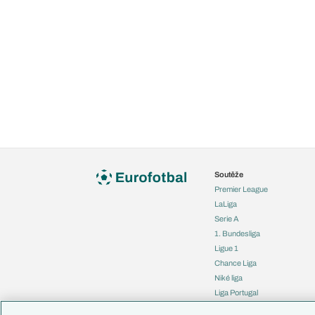
Soutěže
Premier League
LaLiga
Serie A
1. Bundesliga
Ligue 1
Chance Liga
Niké liga
Liga Portugal
Eredivisie