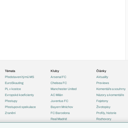
Témata
Kluby
Články
Představení týmů MS
Arsenal FC
Aktuality
EuroSkauting
Chelsea FC
Previews
PL v kostce
Manchester United
Komentáře a souhrny
Evropské koeficienty
AC Milán
Názory a komentáře
Přestupy
Juventus FC
Fejetony
Přestupové spekulace
Bayern Mnichov
Životopisy
Zranění
FC Barcelona
Profily, historie
Real Madrid
Rozhovory
Tipy a analýzy