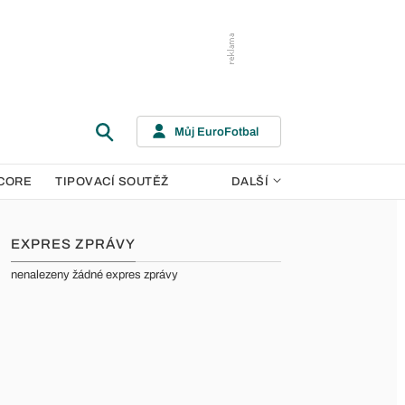
Můj EuroFotbal
CORE
TIPOVACÍ SOUTĚŽ
DALŠÍ
EXPRES ZPRÁVY
nenalezeny žádné expres zprávy