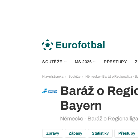
SOUTĚŽE
MS 2026
PŘESTUPY
Z
Hlavní stránka
Soutěže
Německo - Baráž o Regionalliga - 
Baráž o Regio
Bayern
Německo - Baráž o Regionalliga
Zprávy
Zápasy
Statistiky
Přestupy