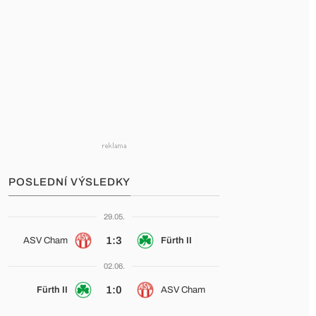
POSLEDNÍ VÝSLEDKY
29.05.
1:3
ASV Cham
Fürth II
02.06.
1:0
Fürth II
ASV Cham