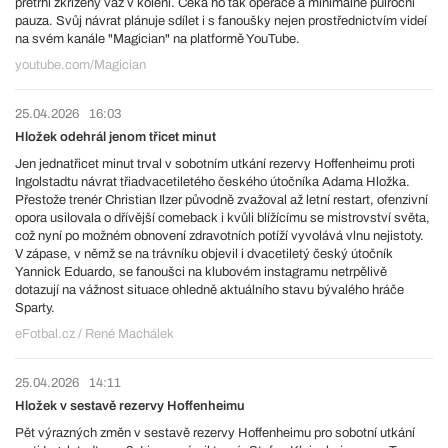
přetrhl zkřížený vaz v koleni. Čeká ho tak operace a minimálně půlroční
pauza. Svůj návrat plánuje sdílet i s fanoušky nejen prostřednictvím videí
na svém kanále "Magician" na platformě YouTube.
youtube.com/Magician
25.04.2026
16:03
Hložek odehrál jenom třicet minut
Jen jednatřicet minut trval v sobotním utkání rezervy Hoffenheimu proti
Ingolstadtu návrat třiadvacetiletého českého útočníka Adama Hložka.
Přestože trenér Christian Ilzer původně zvažoval až letní restart, ofenzivní
opora usilovala o dřívější comeback i kvůli blížícímu se mistrovství světa,
což nyní po možném obnovení zdravotních potíží vyvolává vlnu nejistoty.
V zápase, v němž se na trávníku objevil i dvacetiletý český útočník
Yannick Eduardo, se fanoušci na klubovém instagramu netrpělivě
dotazují na vážnost situace ohledně aktuálního stavu bývalého hráče
Sparty.
eFotbal.cz / René Machálek
25.04.2026
14:11
Hložek v sestavě rezervy Hoffenheimu
Pět výrazných změn v sestavě rezervy Hoffenheimu pro sobotní utkání