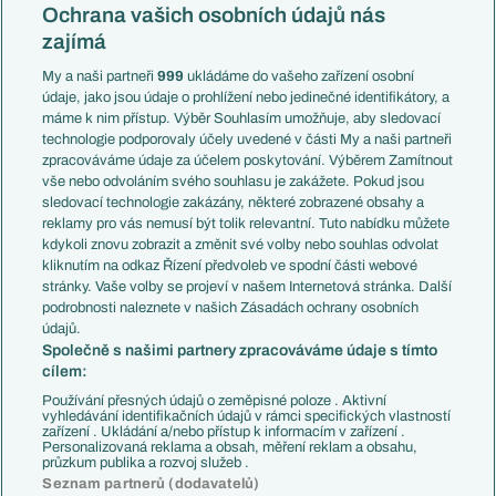
Konferenční liga
Česko
Ochrana vašich osobních údajů nás
Mistrovství světa
Slovensko
zajímá
Liga národů
Anglie
Francie
My a naši partneři
999
ukládáme do vašeho zařízení osobní
Témata
Itálie
údaje, jako jsou údaje o prohlížení nebo jedinečné identifikátory, a
Představení týmů MS
Německo
máme k nim přístup. Výběr Souhlasím umožňuje, aby sledovací
EuroSkauting
Španělsko
technologie podporovaly účely uvedené v části My a naši partneři
PL v kostce
Argentina
zpracováváme údaje za účelem poskytování. Výběrem Zamítnout
Evropské koeficienty
Brazílie
vše nebo odvoláním svého souhlasu je zakážete. Pokud jsou
Přestupy
sledovací technologie zakázány, některé zobrazené obsahy a
Přestupové spekulace
reklamy pro vás nemusí být tolik relevantní. Tuto nabídku můžete
Přestupy
Zranění
kdykoli znovu zobrazit a změnit své volby nebo souhlas odvolat
Zápasy
kliknutím na odkaz Řízení předvoleb ve spodní části webové
Livescore
stránky. Vaše volby se projeví v našem Internetová stránka. Další
Kluby
Tipovací soutěž
podrobnosti naleznete v našich Zásadách ochrany osobních
Arsenal FC
Fotbal TV
údajů.
Chelsea FC
Společně s našimi partnery zpracováváme údaje s tímto
Manchester United
cílem:
AC Milán
Juventus FC
Používání přesných údajů o zeměpisné poloze . Aktivní
Bayern Mnichov
vyhledávání identifikačních údajů v rámci specifických vlastností
zařízení . Ukládání a/nebo přístup k informacím v zařízení .
FC Barcelona
Personalizovaná reklama a obsah, měření reklam a obsahu,
Real Madrid
průzkum publika a rozvoj služeb .
Seznam partnerů (dodavatelů)