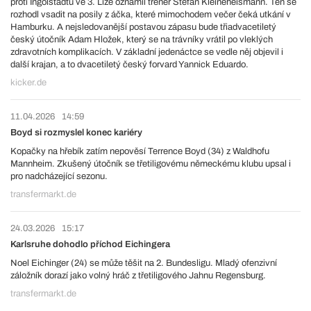
proti Ingolstadtu ve 3. Lize oznámil trenér Stefan Kleineheismann. Ten se
rozhodl vsadit na posily z áčka, které mimochodem večer čeká utkání v
Hamburku. A nejsledovanější postavou zápasu bude třiadvacetiletý
český útočník Adam Hložek, který se na trávníky vrátil po vleklých
zdravotních komplikacích. V základní jedenáctce se vedle něj objevil i
další krajan, a to dvacetiletý český forvard Yannick Eduardo.
kicker.de
11.04.2026
14:59
Boyd si rozmyslel konec kariéry
Kopačky na hřebík zatím nepověsí Terrence Boyd (34) z Waldhofu
Mannheim. Zkušený útočník se třetiligovému německému klubu upsal i
pro nadcházející sezonu.
transfermarkt.de
24.03.2026
15:17
Karlsruhe dohodlo příchod Eichingera
Noel Eichinger (24) se může těšit na 2. Bundesligu. Mladý ofenzivní
záložník dorazí jako volný hráč z třetiligového Jahnu Regensburg.
transfermarkt.de