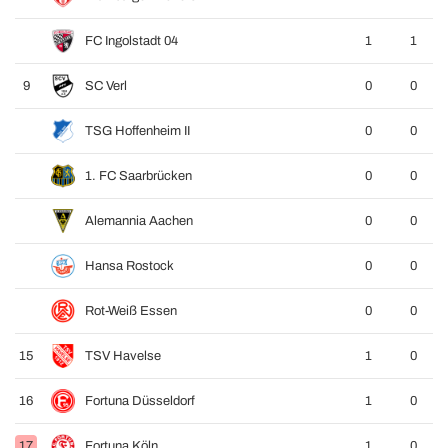
FC Ingolstadt 04
1
1
9
SC Verl
0
0
TSG Hoffenheim II
0
0
1. FC Saarbrücken
0
0
Alemannia Aachen
0
0
Hansa Rostock
0
0
Rot-Weiß Essen
0
0
15
TSV Havelse
1
0
16
Fortuna Düsseldorf
1
0
17
Fortuna Köln
1
0