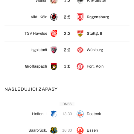
1:3
Wehen
P. Münster
2:5
Vikt. Köln
Regensburg
2:3
TSV Havelse
Stuttg. II
2:2
Ingolstadt
Würzburg
1:0
Großaspach
Fort. Köln
NÁSLEDUJÍCÍ ZÁPASY
DNES
Hoffen. II
13:30
Rostock
Saarbrück.
16:30
Essen