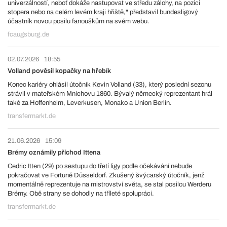
univerzálností, neboť dokáže nastupovat ve středu zálohy, na pozici
stopera nebo na celém levém kraji hřiště," představil bundesligový
účastník novou posilu fanouškům na svém webu.
fcaugsburg.de
02.07.2026
18:55
Volland pověsil kopačky na hřebík
Konec kariéry ohlásil útočník Kevin Volland (33), který poslední sezonu
strávil v mateřském Mnichovu 1860. Bývalý německý reprezentant hrál
také za Hoffenheim, Leverkusen, Monako a Union Berlín.
transfermarkt.de
21.06.2026
15:09
Brémy oznámily příchod Ittena
Cedric Itten (29) po sestupu do třetí ligy podle očekávání nebude
pokračovat ve Fortuně Düsseldorf. Zkušený švýcarský útočník, jenž
momentálně reprezentuje na mistrovství světa, se stal posilou Werderu
Brémy. Obě strany se dohodly na tříleté spolupráci.
transfermarkt.de