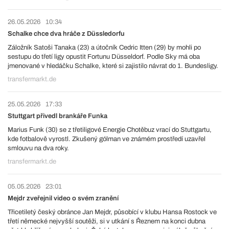
26.05.2026
10:34
Schalke chce dva hráče z Düssledorfu
Záložník Satoši Tanaka (23) a útočník Cedric Itten (29) by mohli po
sestupu do třetí ligy opustit Fortunu Düsseldorf. Podle Sky má oba
jmenované v hledáčku Schalke, které si zajistilo návrat do 1. Bundesligy.
transfermarkt.de
25.05.2026
17:33
Stuttgart přivedl brankáře Funka
Marius Funk (30) se z třetiligové Energie Chotěbuz vrací do Stuttgartu,
kde fotbalově vyrostl. Zkušený gólman ve známém prostředí uzavřel
smlouvu na dva roky.
transfermarkt.de
05.05.2026
23:01
Mejdr zveřejnil video o svém zranění
Třicetiletý český obránce Jan Mejdr, působící v klubu Hansa Rostock ve
třetí německé nejvyšší soutěži, si v utkání s Řeznem na konci dubna