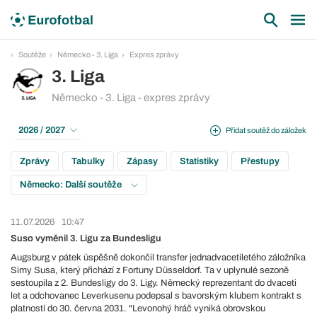
Soutěže
Německo - 3. Liga
Expres zprávy
3. Liga
Německo - 3. Liga - expres zprávy
2026 / 2027
Přidat soutěž do záložek
Zprávy
Tabulky
Zápasy
Statistiky
Přestupy
Německo: Další soutěže
11.07.2026
10:47
Suso vyměnil 3. Ligu za Bundesligu
Augsburg v pátek úspěšně dokončil transfer jednadvacetiletého záložníka
Simy Susa, který přichází z Fortuny Düsseldorf. Ta v uplynulé sezoně
sestoupila z 2. Bundesligy do 3. Ligy. Německý reprezentant do dvaceti
let a odchovanec Leverkusenu podepsal s bavorským klubem kontrakt s
platností do 30. června 2031. "Levonohý hráč vyniká obrovskou