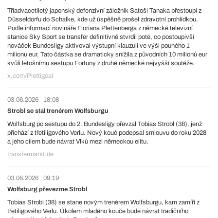
Třiadvacetiletý japonský defenzivní záložník Satoši Tanaka přestoupí z
Düsseldorfu do Schalke, kde už úspěšně prošel zdravotní prohlídkou.
Podle informací novináře Floriana Plettenberga z německé televizní
stanice Sky Sport se transfer definitivně stvrdil poté, co postoupivší
nováček Bundesligy aktivoval výstupní klauzuli ve výši pouhého 1
milionu eur. Tato částka se dramaticky snížila z původních 10 milionů eur
kvůli letošnímu sestupu Fortuny z druhé německé nejvyšší soutěže.
x.com/Plettigoal
03.06.2026
18:08
Strobl se stal trenérem Wolfsburgu
Wolfsburg po sestupu do 2. Bundesligy převzal Tobias Strobl (38), jenž
přichází z třetiligového Verlu. Nový kouč podepsal smlouvu do roku 2028
a jeho cílem bude návrat Vlků mezi německou elitu.
transfermarkt.de
03.06.2026
09:19
Wolfsburg převezme Strobl
Tobias Strobl (38) se stane novým trenérem Wolfsburgu, kam zamíří z
třetiligového Verlu. Úkolem mladého kouče bude návrat tradičního