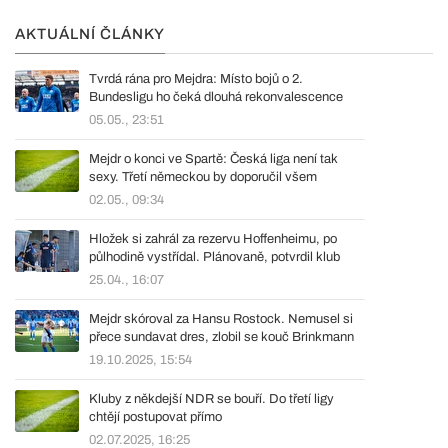
AKTUÁLNÍ ČLÁNKY
Tvrdá rána pro Mejdra: Místo bojů o 2.
Bundesligu ho čeká dlouhá rekonvalescence
05.05., 23:51
Mejdr o konci ve Spartě: Česká liga není tak
sexy. Třetí německou by doporučil všem
02.05., 09:34
Hložek si zahrál za rezervu Hoffenheimu, po
půlhodině vystřídal. Plánovaně, potvrdil klub
25.04., 16:07
Mejdr skóroval za Hansu Rostock. Nemusel si
přece sundavat dres, zlobil se kouč Brinkmann
19.10.2025, 15:54
Kluby z někdejší NDR se bouří. Do třetí ligy
chtějí postupovat přímo
02.07.2025, 16:25