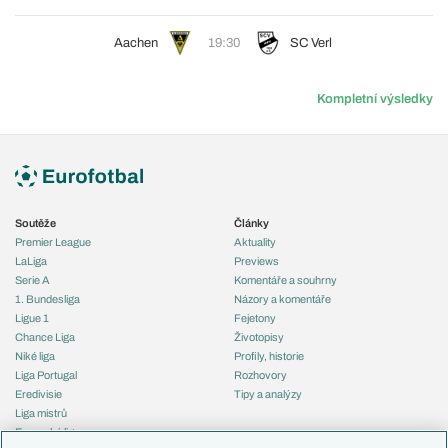
Aachen
19:30
SC Verl
Kompletní výsledky
Soutěže
Články
Premier League
Aktuality
LaLiga
Previews
Serie A
Komentáře a souhrny
1. Bundesliga
Názory a komentáře
Ligue 1
Fejetony
Chance Liga
Životopisy
Niké liga
Profily, historie
Liga Portugal
Rozhovory
Eredivisie
Tipy a analýzy
Liga mistrů
Evropská liga
Reprezentace