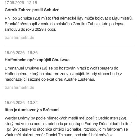
17.06.2026
12:18
Górnik Zabrze posílil Schulze
Philipp Schulze (23) místo třetí německé ligy může bojovat o Ligu mistrů.
Brankář přestoupil z Verlu do polského Górniku Zabrze, kde podepsal
smlouvu do roku 2029 s opcí.
transfermarkt.de
15.06.2026
16:36
Hoffenheim opět zapůjčil Chukwua
Emmanuel Chukwu (19) se po hostování vrací z Wolfsbergeru do
Hoffenheimu, který ho obratem znovu zapůjčí. Mladý stoper bude v
nadcházející sezoně oblékat dres Austrie Lustenau.
transfermarkt.de
15.06.2026
10:32
Itten je domluvený s Brémami
Werder Brémy by podle německých médií měl posílit Cedric Itten (29),
který má volnou cestu k odchodu po sestupu Fortuny Düsseldorf do třetí
ligy. Švýcarského útočníka chtělo i Schalke, rozhodujícím faktorem se
však měl ukázat trenér Daniel Thioune, pod nímž hrál právě za