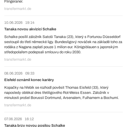
Flingeraner.
transfermarkt.de
10.06.2026
19:14
Tanaka novou akvizicí Schalke
Schalke posílil záložník Satoši Tanaka (23), který s Fortunou Düsseldorf
sestoupil do třetí německé ligy. Bundesligový nováček na základě toho za
rodáka z Nagana zaplatí pouze 1 milion eur. Königsblauen s japonským
středopolařem podepsali smlouvu do roku 2030.
transfermarkt.de
08.06.2026
09:33
Eisfeld oznámil konec kariéry
Kopačky na hřebík se rozhodl pověsit Thomas Eisfeld (33), který
naposledy oblékal dres třetiligového Rot-Weiss Essen. Záložník v
minulosti prošel Borussií Dortmund, Arsenalem, Fulhamem a Bochumí.
transfermarkt.de
07.06.2026
16:12
Tanaka brzy novou posilou Schalke