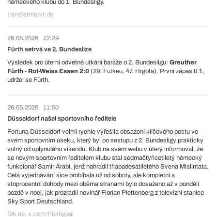
německého klubu do 1. Bundesligy.
transfermarkt.de
26.05.2026
22:29
Fürth setrvá ve 2. Bundeslize
Výsledek pro úterní odvetné utkání baráže o 2. Bundesligu:
Greuther
Fürth - Rot-Weiss Essen 2:0
(29. Futkeu, 47. Hrgota). První zápas 0:1,
udržel se Fürth.
26.05.2026
11:50
Düsseldorf našel sportovního ředitele
Fortuna Düsseldorf velmi rychle vyřešila obsazení klíčového postu ve
svém sportovním úseku, který byl po sestupu z 2. Bundesligy prakticky
volný od uplynulého víkendu. Klub na svém webu v úterý informoval, že
se novým sportovním ředitelem klubu stal sedmačtyřicetiletý německý
funkcionář Samir Arabi, jenž nahradil třiapadesátiletého Svena Mislintata.
Celá vyjednávání sice probíhala už od soboty, ale kompletní a
stoprocentní dohody mezi oběma stranami bylo dosaženo až v pondělí
pozdě v noci, jak prozradil novinář Florian Plettenberg z televizní stanice
Sky Sport Deutschland.
f95.de, x.com/Plettigoal