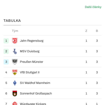
Další články
TABULKA
Tým
Z
B
1
Jahn Regensburg
1
3
2
MSV Duisburg
1
3
3
Preußen Münster
1
3
4
VfB Stuttgart II
1
3
5
SV Waldhof Mannheim
1
3
6
Sonnenhof Großaspach
1
3
7
Würzburger Kickers
1
1