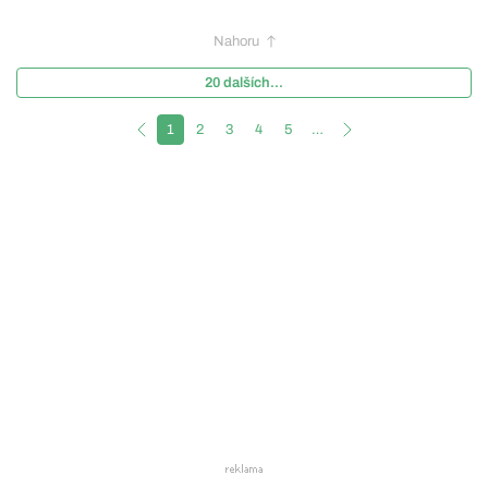
Nahoru
20 dalších...
1
2
3
4
5
…