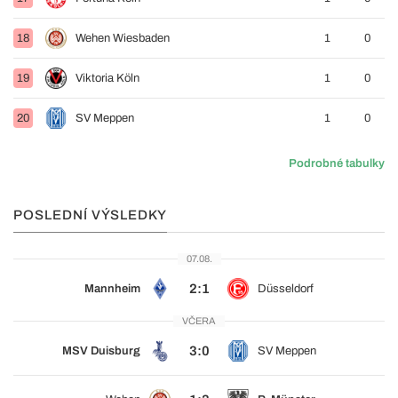
18
Wehen Wiesbaden
1
0
19
Viktoria Köln
1
0
20
SV Meppen
1
0
Podrobné tabulky
POSLEDNÍ VÝSLEDKY
07.08.
2:1
Mannheim
Düsseldorf
VČERA
3:0
MSV Duisburg
SV Meppen