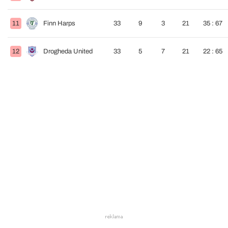
11
Finn Harps
33
9
3
21
35 : 67
12
Drogheda United
33
5
7
21
22 : 65