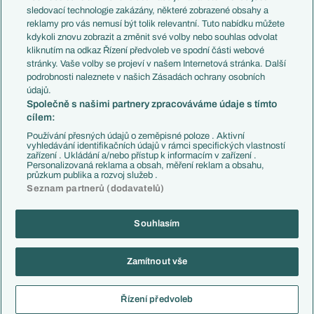
Přestupy
sledovací technologie zakázány, některé zobrazené obsahy a
Přestupové spekulace
reklamy pro vás nemusí být tolik relevantní. Tuto nabídku můžete
Přestupy
Zranění
kdykoli znovu zobrazit a změnit své volby nebo souhlas odvolat
Zápasy
kliknutím na odkaz Řízení předvoleb ve spodní části webové
Livescore
stránky. Vaše volby se projeví v našem Internetová stránka. Další
Kluby
Tipovací soutěž
podrobnosti naleznete v našich Zásadách ochrany osobních
Arsenal FC
Fotbal TV
údajů.
Chelsea FC
Společně s našimi partnery zpracováváme údaje s tímto
Manchester United
cílem:
AC Milán
Juventus FC
Používání přesných údajů o zeměpisné poloze . Aktivní
Bayern Mnichov
vyhledávání identifikačních údajů v rámci specifických vlastností
zařízení . Ukládání a/nebo přístup k informacím v zařízení .
FC Barcelona
Personalizovaná reklama a obsah, měření reklam a obsahu,
Real Madrid
průzkum publika a rozvoj služeb .
Seznam partnerů (dodavatelů)
Souhlasím
Copyright © 2001-2026 EuroFotbal.cz. Využíváme zpravodajství ČTK.
RSS
Podmínky užití
Informace o zpracování osobních údajů
Zamítnout vše
GDPR a žurnalistika
Nastavení soukromí
Kontakt
Tiráž
Řízení předvoleb