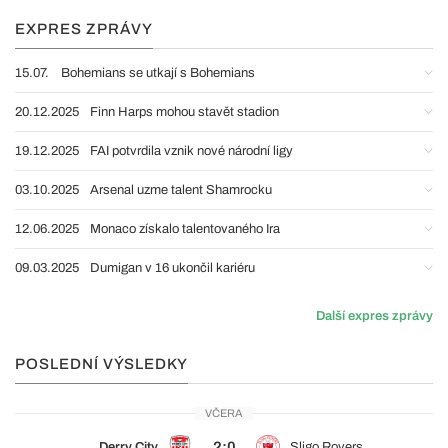
EXPRES ZPRÁVY
15.07.
Bohemians se utkají s Bohemians
20.12.2025
Finn Harps mohou stavět stadion
19.12.2025
FAI potvrdila vznik nové národní ligy
03.10.2025
Arsenal uzme talent Shamrocku
12.06.2025
Monaco získalo talentovaného Ira
09.03.2025
Dumigan v 16 ukončil kariéru
Další expres zprávy
POSLEDNÍ VÝSLEDKY
VČERA
2:0
Derry City
Sligo Rovers