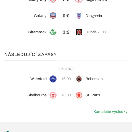
0:0
Galway
Drogheda
3:2
Shamrock
Dundalk FC
NÁSLEDUJÍCÍ ZÁPASY
ZÍTRA
Waterford
16:00
Bohemians
Shelbourne
18:00
St. Pat's
Kompletní výsledky