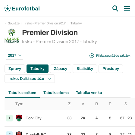
Soutěže
Irsko - Premier Division 2017
Tabulky
Premier Division
Irsko - Premier Division 2017 - tabulky
2017
Přidat soutěž do záložek
Zprávy
Tabulky
Zápasy
Statistiky
Přestupy
Irsko: Další soutěže
Tabulka celkem
Tabulka doma
Tabulka venku
Tým
Z
V
R
P
S
1
Cork City
33
24
4
5
67 : 23
2
Dundalk FC
33
22
3
8
72 : 24