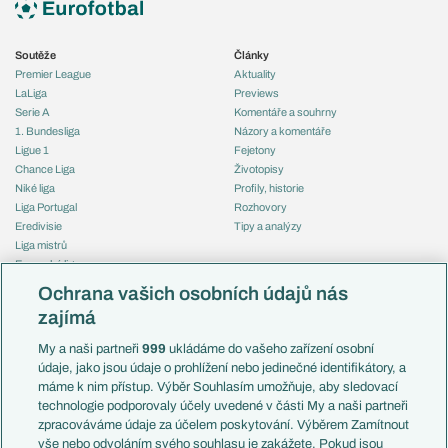
Soutěže
Články
Premier League
Aktuality
LaLiga
Previews
Serie A
Komentáře a souhrny
1. Bundesliga
Názory a komentáře
Ligue 1
Fejetony
Chance Liga
Životopisy
Niké liga
Profily, historie
Liga Portugal
Rozhovory
Eredivisie
Tipy a analýzy
Liga mistrů
Evropská liga
Reprezentace
Konferenční liga
Česko
Ochrana vašich osobních údajů nás
Mistrovství světa
Slovensko
zajímá
Liga národů
Anglie
Francie
My a naši partneři
999
ukládáme do vašeho zařízení osobní
Témata
Itálie
údaje, jako jsou údaje o prohlížení nebo jedinečné identifikátory, a
Představení týmů MS
Německo
máme k nim přístup. Výběr Souhlasím umožňuje, aby sledovací
EuroSkauting
Španělsko
technologie podporovaly účely uvedené v části My a naši partneři
PL v kostce
Argentina
zpracováváme údaje za účelem poskytování. Výběrem Zamítnout
Evropské koeficienty
Brazílie
vše nebo odvoláním svého souhlasu je zakážete. Pokud jsou