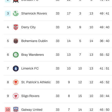
3
Shamrock Rovers
33
17
3
13
49 : 41
4
Derry City
33
14
9
10
49 : 40
5
Bohemians Dublin
33
14
5
14
36 : 40
6
Bray Wanderers
33
13
7
13
55 : 52
7
Limerick FC
33
10
10
13
41 : 51
8
St. Patrick's Athletic
33
9
12
12
45 : 52
9
Sligo Rovers
33
8
15
10
33 : 44
10
Galway United
33
7
14
12
45 : 50