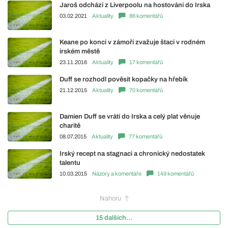
Jaroš odchází z Liverpoolu na hostování do Irska
03.02.2021
Aktuality
86 komentářů
Keane po konci v zámoří zvažuje štaci v rodném
irském městě
23.11.2016
Aktuality
17 komentářů
Duff se rozhodl pověsit kopačky na hřebík
21.12.2015
Aktuality
70 komentářů
Damien Duff se vrátí do Irska a celý plat věnuje
charitě
08.07.2015
Aktuality
77 komentářů
Irský recept na stagnaci a chronický nedostatek
talentu
10.03.2015
Názory a komentáře
149 komentářů
Nahoru
15 dalších...