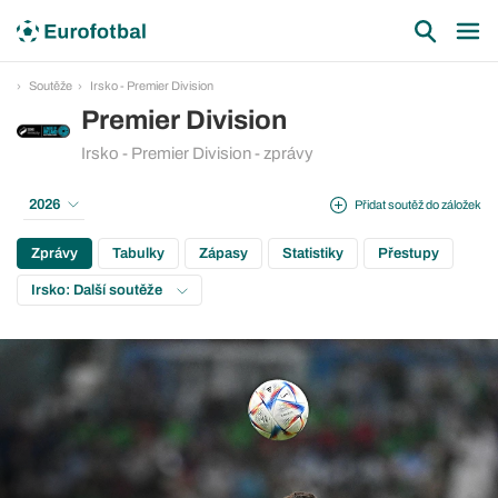
Soutěže
Irsko - Premier Division
Premier Division
Irsko - Premier Division - zprávy
2026
Přidat soutěž do záložek
Zprávy
Tabulky
Zápasy
Statistiky
Přestupy
Irsko: Další soutěže