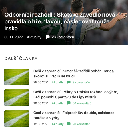
Odborníci rozhodli: Skotsko zavedlo nová
pravidla o hře hlavou, následovat může
Irsko
30.11.2022
Aktuality
26 komentářů
DALŠÍ ČLÁNKY
Češi v zahraničí: Krmenčík zařídil pohár, Darida
skóroval, Vaclík se loučil
25.05.2021
Aktuality
3 komentáře
Češi v zahraničí: Přikryl v Polsku rozhodl o výhře,
Král pomohl Spartaku do Ligy mistrů
18.05.2021
Aktuality
36 komentářů
Češi v zahraničí: Folprechtův double, asistence
Baráka a Vydry
12.05.2021
Aktuality
20 komentářů