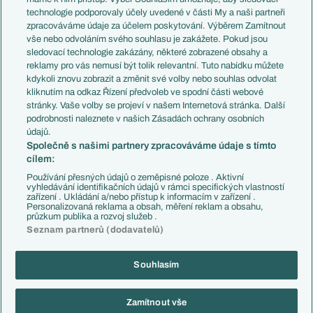
EuroSkauting
Španělsko
technologie podporovaly účely uvedené v části My a naši partneři
PL v kostce
Argentina
zpracováváme údaje za účelem poskytování. Výběrem Zamítnout
Evropské koeficienty
Brazílie
vše nebo odvoláním svého souhlasu je zakážete. Pokud jsou
Přestupy
sledovací technologie zakázány, některé zobrazené obsahy a
Přestupové spekulace
reklamy pro vás nemusí být tolik relevantní. Tuto nabídku můžete
Přestupy
Zranění
kdykoli znovu zobrazit a změnit své volby nebo souhlas odvolat
Zápasy
kliknutím na odkaz Řízení předvoleb ve spodní části webové
Livescore
stránky. Vaše volby se projeví v našem Internetová stránka. Další
Kluby
Tipovací soutěž
podrobnosti naleznete v našich Zásadách ochrany osobních
Arsenal FC
Fotbal TV
údajů.
Chelsea FC
Společně s našimi partnery zpracováváme údaje s tímto
Manchester United
cílem:
AC Milán
Juventus FC
Používání přesných údajů o zeměpisné poloze . Aktivní
Bayern Mnichov
vyhledávání identifikačních údajů v rámci specifických vlastností
zařízení . Ukládání a/nebo přístup k informacím v zařízení .
FC Barcelona
Personalizovaná reklama a obsah, měření reklam a obsahu,
Real Madrid
průzkum publika a rozvoj služeb .
Seznam partnerů (dodavatelů)
Souhlasím
Copyright © 2001-2026 EuroFotbal.cz. Využíváme zpravodajství ČTK.
RSS
Podmínky užití
Informace o zpracování osobních údajů
Zamítnout vše