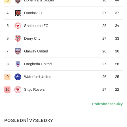
3
Bohemians Dublin
26
44
4
Dundalk FC
27
37
5
Shelbourne FC
25
34
6
Derry City
27
33
7
Galway United
26
30
8
Drogheda United
27
28
9
Waterford United
26
25
10
Sligo Rovers
27
22
Podrobné tabulky
POSLEDNÍ VÝSLEDKY