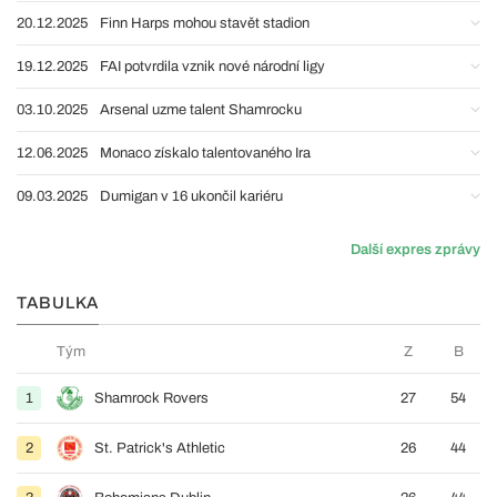
20.12.2025
Finn Harps mohou stavět stadion
19.12.2025
FAI potvrdila vznik nové národní ligy
03.10.2025
Arsenal uzme talent Shamrocku
12.06.2025
Monaco získalo talentovaného Ira
09.03.2025
Dumigan v 16 ukončil kariéru
Další expres zprávy
TABULKA
Tým
Z
B
1
Shamrock Rovers
27
54
2
St. Patrick's Athletic
26
44