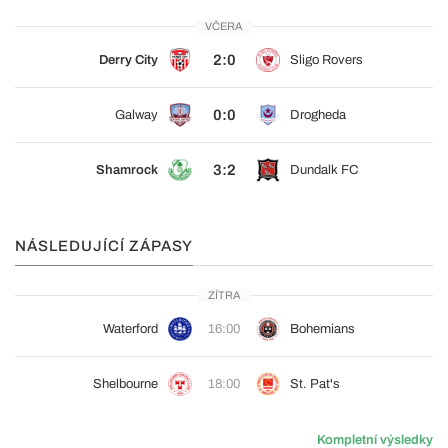
VČERA
2:0
Derry City
Sligo Rovers
0:0
Galway
Drogheda
3:2
Shamrock
Dundalk FC
NÁSLEDUJÍCÍ ZÁPASY
ZÍTRA
Waterford
16:00
Bohemians
Shelbourne
18:00
St. Pat's
Kompletní výsledky