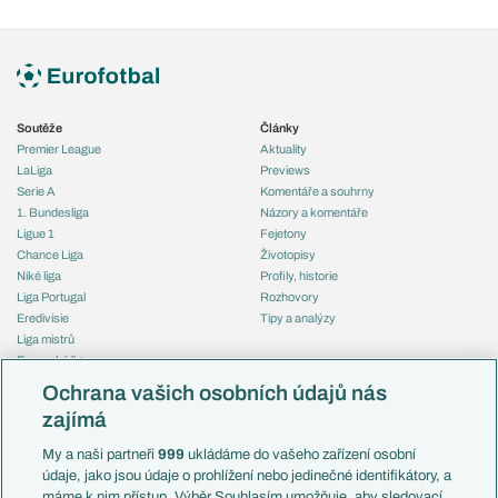
Soutěže
Články
Premier League
Aktuality
LaLiga
Previews
Serie A
Komentáře a souhrny
1. Bundesliga
Názory a komentáře
Ligue 1
Fejetony
Chance Liga
Životopisy
Niké liga
Profily, historie
Liga Portugal
Rozhovory
Eredivisie
Tipy a analýzy
Liga mistrů
Evropská liga
Reprezentace
Konferenční liga
Česko
Ochrana vašich osobních údajů nás
Mistrovství světa
Slovensko
zajímá
Liga národů
Anglie
Francie
My a naši partneři
999
ukládáme do vašeho zařízení osobní
Témata
Itálie
údaje, jako jsou údaje o prohlížení nebo jedinečné identifikátory, a
Představení týmů MS
Německo
máme k nim přístup. Výběr Souhlasím umožňuje, aby sledovací