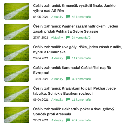
Češi v zahraničí: Krmenčík vystřelil finále, Jankto
výhru nad AS Řím
04.05.2021
Aktuality
44 komentářů
Češi v zahraničí: Wágner zazářil hattrickem. Jeden
zásah přidali Pekhart a Gebre Selassie
27.04.2021
Aktuality
24 komentářů
Češi v zahraničí: Dva góly Plška, jeden zásah z Itálie,
Kypru a Rumunska
20.04.2021
Aktuality
11 komentářů
Češi v zahraničí: Kanonáda! Češi stříleli napříč
Evropou!
13.04.2021
Aktuality
32 komentářů
Češi v zahraničí: Krajánkům to pálí! Pekhart vede
tabulku, Schick s Barákem rozhodli
06.04.2021
Aktuality
11 komentářů
Češi v zahraničí: Pekhartův poker a dvougólový
Souček proti Arsenalu
22.03.2021
Aktuality
40 komentářů