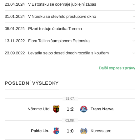
23.04.2024
V Estonsku se odehraje jubilejní zápas
31.01.2024
V Norsku se otevřelo přestupové okno
05.01.2024
Plzeň testuje útočníka Tamma
13.11.2022
Flora Tallinn šampionem Estonska
23.09.2022
Levadia se po deseti dnech rozešla s koučem
Další expres zprávy
POSLEDNÍ VÝSLEDKY
31.07.
1:2
Nõmme Utd
Trans Narva
02.08.
1:0
Paide Lin.
Kuressaare