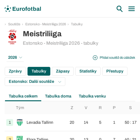
Soutěže
Estonsko - Meistriliiga 2026
Tabulky
Meistriliiga
Estonsko - Meistriliiga 2026 - tabulky
2026
Přidat soutěž do záložek
Zprávy
Tabulky
Zápasy
Statistiky
Přestupy
Estonsko: Další soutěže
Tabulka celkem
Tabulka doma
Tabulka venku
Tým
Z
V
R
P
S
1
Levadia Tallinn
20
14
5
1
50 : 17
2
Flora Tallinn
20
13
0
7
40 : 21