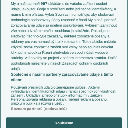
Francie
My a naši partneři
997
ukládáme do vašeho zařízení osobní
Témata
Itálie
údaje, jako jsou údaje o prohlížení nebo jedinečné identifikátory, a
Představení týmů MS
Německo
máme k nim přístup. Výběr Souhlasím umožňuje, aby sledovací
EuroSkauting
Španělsko
technologie podporovaly účely uvedené v části My a naši partneři
PL v kostce
Argentina
zpracováváme údaje za účelem poskytování. Výběrem Zamítnout
Evropské koeficienty
Brazílie
vše nebo odvoláním svého souhlasu je zakážete. Pokud jsou
Přestupy
sledovací technologie zakázány, některé zobrazené obsahy a
Přestupové spekulace
reklamy pro vás nemusí být tolik relevantní. Tuto nabídku můžete
Přestupy
Zranění
kdykoli znovu zobrazit a změnit své volby nebo souhlas odvolat
Zápasy
kliknutím na odkaz Řízení předvoleb ve spodní části webové
Livescore
stránky. Vaše volby se projeví v našem Internetová stránka. Další
Kluby
Tipovací soutěž
podrobnosti naleznete v našich Zásadách ochrany osobních
Arsenal FC
Fotbal TV
údajů.
Chelsea FC
Společně s našimi partnery zpracováváme údaje s tímto
Manchester United
cílem:
AC Milán
Juventus FC
Používání přesných údajů o zeměpisné poloze . Aktivní
Bayern Mnichov
vyhledávání identifikačních údajů v rámci specifických vlastností
zařízení . Ukládání a/nebo přístup k informacím v zařízení .
FC Barcelona
Personalizovaná reklama a obsah, měření reklam a obsahu,
Real Madrid
průzkum publika a rozvoj služeb .
Seznam partnerů (dodavatelů)
Souhlasím