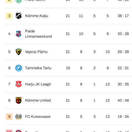
3
Nõmme Kalju
21
11
5
5
38 : 17
Paide
4
21
10
5
6
33 : 28
Linnameeskond
5
Vaprus Pärnu
21
8
3
10
29 : 39
6
Tammeka Tartu
19
8
2
9
22 : 31
7
Harju JK Laagri
21
8
1
12
30 : 35
8
Nõmme United
21
8
1
12
40 : 48
9
FC Kuressaare
21
5
3
13
19 : 34