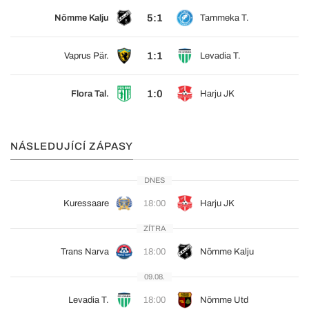
5:1
Nõmme Kalju
Tammeka T.
1:1
Vaprus Pär.
Levadia T.
1:0
Flora Tal.
Harju JK
NÁSLEDUJÍCÍ ZÁPASY
DNES
Kuressaare
18:00
Harju JK
ZÍTRA
Trans Narva
18:00
Nõmme Kalju
09.08.
Levadia T.
18:00
Nõmme Utd