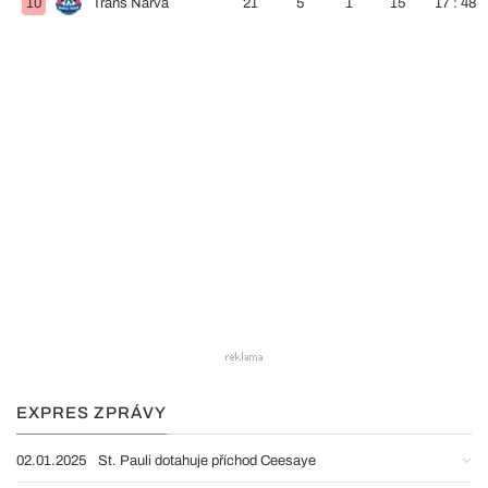
10
Trans Narva
21
5
1
15
17 : 48
EXPRES ZPRÁVY
02.01.2025
St. Pauli dotahuje příchod Ceesaye