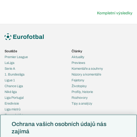
Kompletní výsledky
Soutěže
Články
Premier League
Aktuality
LaLiga
Previews
Serie A
Komentáře a souhrny
1. Bundesliga
Názory a komentáře
Ligue 1
Fejetony
Chance Liga
Životopisy
Niké liga
Profily, historie
Liga Portugal
Rozhovory
Eredivisie
Tipy a analýzy
Liga mistrů
Evropská liga
Reprezentace
Konferenční liga
Česko
Ochrana vašich osobních údajů nás
Mistrovství světa
Slovensko
zajímá
Liga národů
Anglie