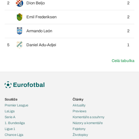
2
Dion Beljo
2
Emil Frederiksen
2
Armando León
2
5
Daniel Adu-Adjei
1
Celá tabulka
Soutěže
Články
Premier League
Aktuality
LaLiga
Previews
Serie A
Komentáře a souhrny
1. Bundesliga
Názory a komentáře
Ligue 1
Fejetony
Chance Liga
Životopisy