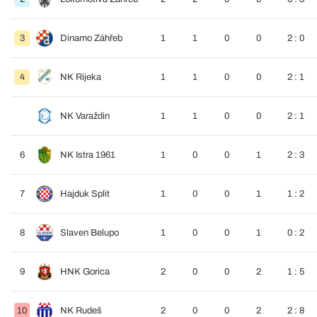
3
Dinamo Záhřeb
1
1
0
0
2 : 0
4
NK Rijeka
1
1
0
0
2 : 1
NK Varaždin
1
1
0
0
2 : 1
6
NK Istra 1961
1
0
0
1
2 : 3
7
Hajduk Split
1
0
0
1
1 : 2
8
Slaven Belupo
1
0
0
1
0 : 2
9
HNK Gorica
2
0
0
2
1 : 5
10
NK Rudeš
2
0
0
2
2 : 8