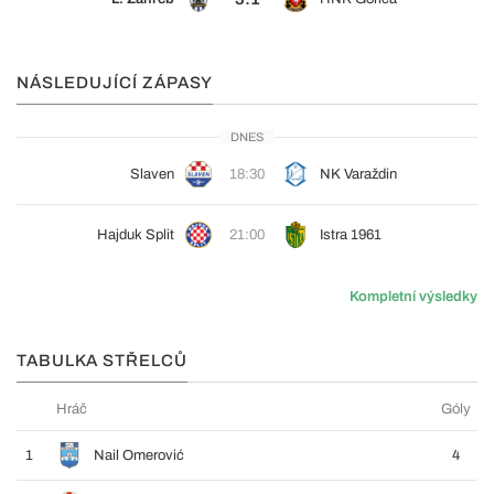
NÁSLEDUJÍCÍ ZÁPASY
DNES
Slaven
18:30
NK Varaždin
Hajduk Split
21:00
Istra 1961
Kompletní výsledky
TABULKA STŘELCŮ
Hráč
Góly
1
Nail Omerović
4