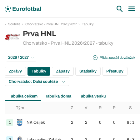
Soutěže
Chorvatsko - Prva HNL 2026/2027
Tabulky
Prva HNL
Chorvatsko - Prva HNL 2026/2027 - tabulky
2026 / 2027
Přidat soutěž do záložek
Zprávy
Tabulky
Zápasy
Statistiky
Přestupy
Chorvatsko: Další soutěže
Tabulka celkem
Tabulka doma
Tabulka venku
Tým
Z
V
R
P
S
1
NK Osijek
2
2
0
0
8 : 1
2
Lokomotiva Záhřeb
2
2
0
0
6 : 3