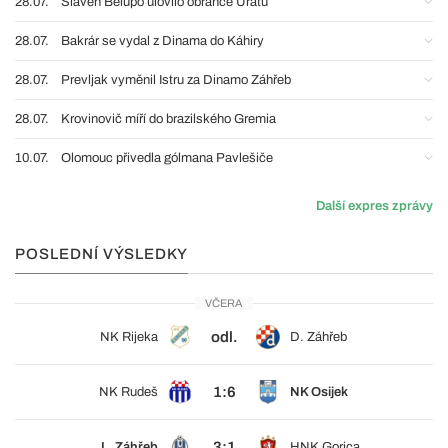
28.07.
Slaven Belupo ulovilo obránce Uratu
28.07.
Bakrár se vydal z Dinama do Káhiry
28.07.
Prevljak vyměnil Istru za Dinamo Záhřeb
28.07.
Krovinovič míří do brazilského Gremia
10.07.
Olomouc přivedla gólmana Pavlešiče
Další expres zprávy
POSLEDNÍ VÝSLEDKY
VČERA
odl.
NK Rijeka
D. Záhřeb
1:6
NK Rudeš
NK Osijek
3:1
L. Záhřeb
HNK Gorica