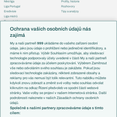
Niké liga
Profily, historie
Liga Portugal
Rozhovory
Eredivisie
Tipy a analýzy
Liga mistrů
Evropská liga
Reprezentace
Konferenční liga
Česko
Ochrana vašich osobních údajů nás
Mistrovství světa
Slovensko
zajímá
Liga národů
Anglie
Francie
My a naši partneři
999
ukládáme do vašeho zařízení osobní
Témata
Itálie
údaje, jako jsou údaje o prohlížení nebo jedinečné identifikátory, a
Představení týmů MS
Německo
máme k nim přístup. Výběr Souhlasím umožňuje, aby sledovací
EuroSkauting
Španělsko
technologie podporovaly účely uvedené v části My a naši partneři
PL v kostce
Argentina
zpracováváme údaje za účelem poskytování. Výběrem Zamítnout
Evropské koeficienty
Brazílie
vše nebo odvoláním svého souhlasu je zakážete. Pokud jsou
Přestupy
sledovací technologie zakázány, některé zobrazené obsahy a
Přestupové spekulace
reklamy pro vás nemusí být tolik relevantní. Tuto nabídku můžete
Přestupy
Zranění
kdykoli znovu zobrazit a změnit své volby nebo souhlas odvolat
Zápasy
kliknutím na odkaz Řízení předvoleb ve spodní části webové
Livescore
stránky. Vaše volby se projeví v našem Internetová stránka. Další
Kluby
Tipovací soutěž
podrobnosti naleznete v našich Zásadách ochrany osobních
Arsenal FC
Fotbal TV
údajů.
Chelsea FC
Společně s našimi partnery zpracováváme údaje s tímto
Manchester United
cílem:
AC Milán