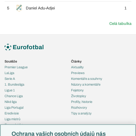
5
Daniel Adu-Adjei
1
Celá tabulka
Soutěže
Články
Premier League
Aktuality
LaLiga
Previews
Serie A
Komentáře a souhrny
1. Bundesliga
Názory a komentáře
Ligue 1
Fejetony
Chance Liga
Životopisy
Niké liga
Profily, historie
Liga Portugal
Rozhovory
Eredivisie
Tipy a analýzy
Liga mistrů
Evropská liga
Reprezentace
Konferenční liga
Česko
Ochrana vašich osobních údajů nás