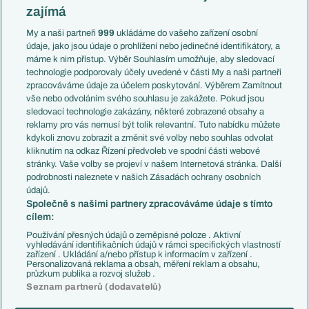
Mistrovství světa
Slovensko
zajímá
Liga národů
Anglie
Francie
My a naši partneři
999
ukládáme do vašeho zařízení osobní
Témata
Itálie
údaje, jako jsou údaje o prohlížení nebo jedinečné identifikátory, a
Představení týmů MS
Německo
máme k nim přístup. Výběr Souhlasím umožňuje, aby sledovací
EuroSkauting
Španělsko
technologie podporovaly účely uvedené v části My a naši partneři
PL v kostce
Argentina
zpracováváme údaje za účelem poskytování. Výběrem Zamítnout
Evropské koeficienty
Brazílie
vše nebo odvoláním svého souhlasu je zakážete. Pokud jsou
Přestupy
sledovací technologie zakázány, některé zobrazené obsahy a
Přestupové spekulace
reklamy pro vás nemusí být tolik relevantní. Tuto nabídku můžete
Přestupy
Zranění
kdykoli znovu zobrazit a změnit své volby nebo souhlas odvolat
Zápasy
kliknutím na odkaz Řízení předvoleb ve spodní části webové
Livescore
stránky. Vaše volby se projeví v našem Internetová stránka. Další
Kluby
Tipovací soutěž
podrobnosti naleznete v našich Zásadách ochrany osobních
Arsenal FC
Fotbal TV
údajů.
Chelsea FC
Společně s našimi partnery zpracováváme údaje s tímto
Manchester United
cílem:
AC Milán
Juventus FC
Používání přesných údajů o zeměpisné poloze . Aktivní
Bayern Mnichov
vyhledávání identifikačních údajů v rámci specifických vlastností
zařízení . Ukládání a/nebo přístup k informacím v zařízení .
FC Barcelona
Personalizovaná reklama a obsah, měření reklam a obsahu,
Real Madrid
průzkum publika a rozvoj služeb .
Seznam partnerů (dodavatelů)