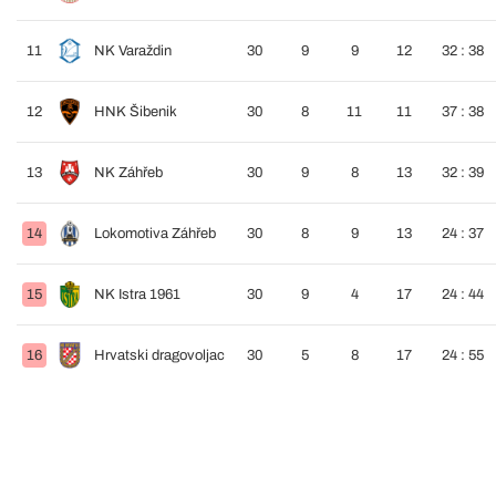
11
NK Varaždin
30
9
9
12
32 : 38
12
HNK Šibenik
30
8
11
11
37 : 38
13
NK Záhřeb
30
9
8
13
32 : 39
14
Lokomotiva Záhřeb
30
8
9
13
24 : 37
15
NK Istra 1961
30
9
4
17
24 : 44
16
Hrvatski dragovoljac
30
5
8
17
24 : 55