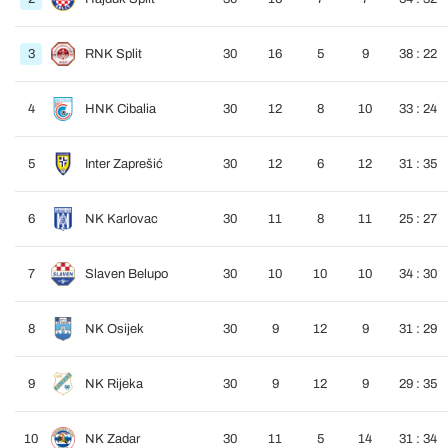
3
RNK Split
30
16
5
9
38 : 22
4
HNK Cibalia
30
12
8
10
33 : 24
5
Inter Zaprešić
30
12
6
12
31 : 35
6
NK Karlovac
30
11
8
11
25 : 27
7
Slaven Belupo
30
10
10
10
34 : 30
8
NK Osijek
30
9
12
9
31 : 29
9
NK Rijeka
30
9
12
9
29 : 35
10
NK Zadar
30
11
5
14
31 : 34