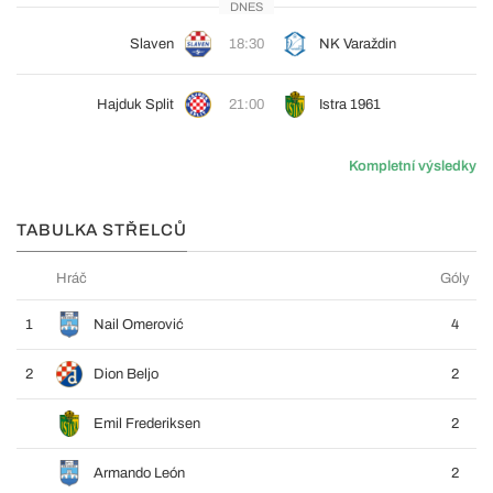
DNES
Slaven
18:30
NK Varaždin
Hajduk Split
21:00
Istra 1961
Kompletní výsledky
TABULKA STŘELCŮ
Hráč
Góly
1
Nail Omerović
4
2
Dion Beljo
2
Emil Frederiksen
2
Armando León
2