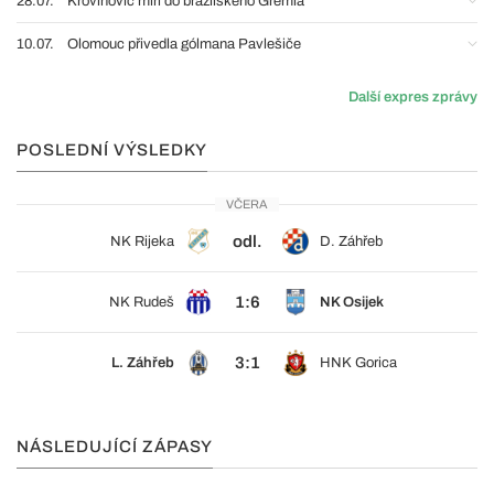
28.07.
Krovinovič míří do brazilského Gremia
10.07.
Olomouc přivedla gólmana Pavlešiče
Další expres zprávy
POSLEDNÍ VÝSLEDKY
VČERA
odl.
NK Rijeka
D. Záhřeb
1:6
NK Rudeš
NK Osijek
3:1
L. Záhřeb
HNK Gorica
NÁSLEDUJÍCÍ ZÁPASY