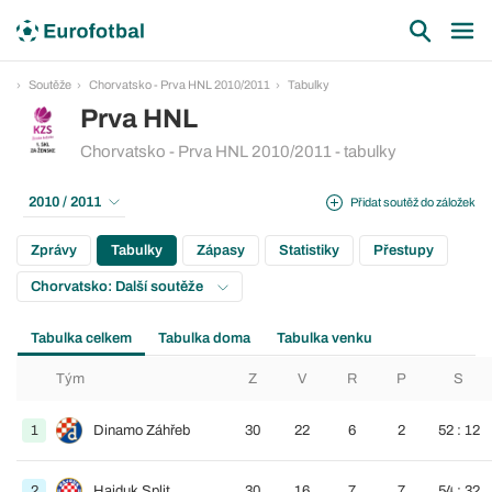
Soutěže
Chorvatsko - Prva HNL 2010/2011
Tabulky
Prva HNL
Chorvatsko - Prva HNL 2010/2011 - tabulky
2010 / 2011
Přidat soutěž do záložek
Zprávy
Tabulky
Zápasy
Statistiky
Přestupy
Chorvatsko: Další soutěže
Tabulka celkem
Tabulka doma
Tabulka venku
Tým
Z
V
R
P
S
1
Dinamo Záhřeb
30
22
6
2
52 : 12
2
Hajduk Split
30
16
7
7
54 : 32