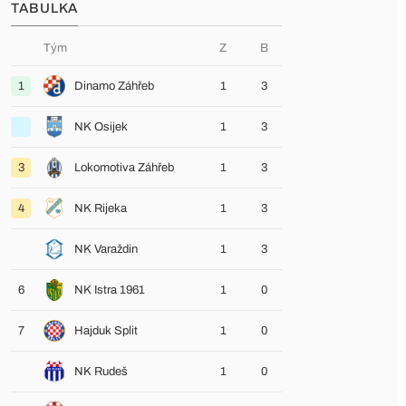
TABULKA
Tým
Z
B
1
Dinamo Záhřeb
1
3
NK Osijek
1
3
3
Lokomotiva Záhřeb
1
3
4
NK Rijeka
1
3
NK Varaždin
1
3
6
NK Istra 1961
1
0
7
Hajduk Split
1
0
NK Rudeš
1
0