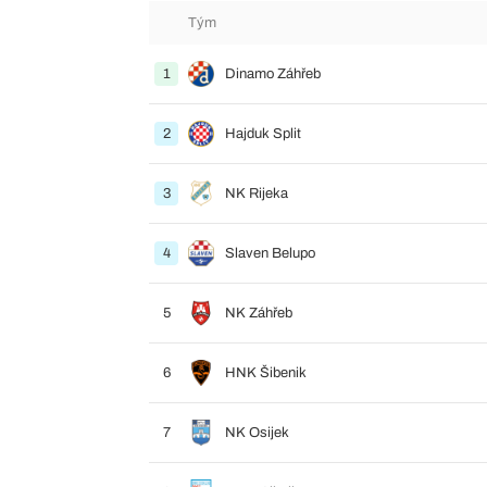
Tým
1
Dinamo Záhřeb
2
Hajduk Split
3
NK Rijeka
4
Slaven Belupo
5
NK Záhřeb
6
HNK Šibenik
7
NK Osijek