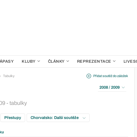
ÁPASY
KLUBY
ČLÁNKY
REPREZENTACE
LIVES
Tabulky
Přidat soutěž do záložek
2008 / 2009
9 - tabulky
Přestupy
Chorvatsko: Další soutěže
ku