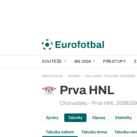
SOUTĚŽE
MS 2026
PŘESTUPY
Z
Hlavní stránka
Soutěže
Chorvatsko - Prva HNL 2008/2009
Prva HNL
Chorvatsko - Prva HNL 2008/200
Zprávy
Tabulky
Zápasy
Statistiky
Tabulka celkem
Tabulka doma
Tabulka ven