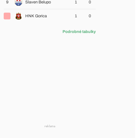
9
Slaven Belupo
1
0
HNK Gorica
1
0
Podrobné tabulky