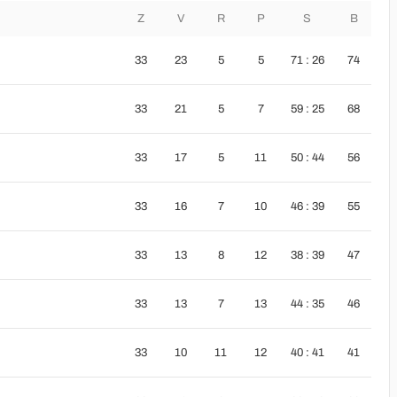
Z
V
R
P
S
B
33
23
5
5
71 : 26
74
33
21
5
7
59 : 25
68
33
17
5
11
50 : 44
56
33
16
7
10
46 : 39
55
33
13
8
12
38 : 39
47
33
13
7
13
44 : 35
46
33
10
11
12
40 : 41
41