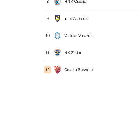
8
HNK Cibalia
9
Inter Zaprešić
10
Varteks Varaždin
11
NK Zadar
12
Croatia Sesvete