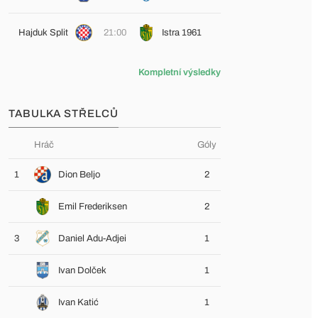
Hajduk Split
21:00
Istra 1961
Kompletní výsledky
TABULKA STŘELCŮ
Hráč
Góly
1
Dion Beljo
2
Emil Frederiksen
2
3
Daniel Adu-Adjei
1
Ivan Dolček
1
Ivan Katić
1