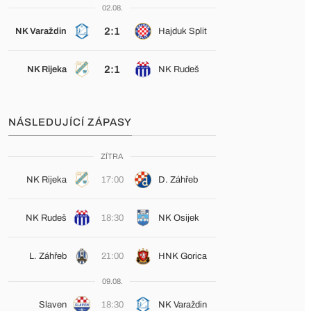
02.08.
2:1
NK Varaždin
Hajduk Split
2:1
NK Rijeka
NK Rudeš
NÁSLEDUJÍCÍ ZÁPASY
ZÍTRA
NK Rijeka
17:00
D. Záhřeb
NK Rudeš
18:30
NK Osijek
L. Záhřeb
21:00
HNK Gorica
09.08.
Slaven
18:30
NK Varaždin