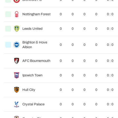
Nottingham Forest
0
0
0
0
0 : 0
Leeds United
0
0
0
0
0 : 0
Brighton & Hove
0
0
0
0
0 : 0
Albion
AFC Bournemouth
0
0
0
0
0 : 0
Ipswich Town
0
0
0
0
0 : 0
Hull City
0
0
0
0
0 : 0
Crystal Palace
0
0
0
0
0 : 0