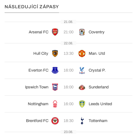
NÁSLEDUJÍCÍ ZÁPASY
21.08.
Arsenal FC
21:00
Coventry
22.08.
Hull City
13:30
Man. Utd
Everton FC
16:00
Crystal P.
Ipswich Town
16:00
Sunderland
Nottingham
16:00
Leeds United
Brentford FC
18:30
Tottenham
23.08.