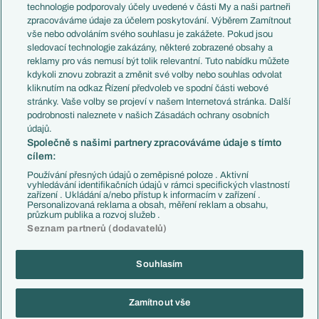
EuroSkauting
Španělsko
technologie podporovaly účely uvedené v části My a naši partneři
PL v kostce
Argentina
zpracováváme údaje za účelem poskytování. Výběrem Zamítnout
Evropské koeficienty
Brazílie
vše nebo odvoláním svého souhlasu je zakážete. Pokud jsou
Přestupy
sledovací technologie zakázány, některé zobrazené obsahy a
Přestupové spekulace
reklamy pro vás nemusí být tolik relevantní. Tuto nabídku můžete
Přestupy
Zranění
kdykoli znovu zobrazit a změnit své volby nebo souhlas odvolat
Zápasy
kliknutím na odkaz Řízení předvoleb ve spodní části webové
Livescore
stránky. Vaše volby se projeví v našem Internetová stránka. Další
Kluby
Tipovací soutěž
podrobnosti naleznete v našich Zásadách ochrany osobních
Arsenal FC
Fotbal TV
údajů.
Chelsea FC
Společně s našimi partnery zpracováváme údaje s tímto
Manchester United
cílem:
AC Milán
Juventus FC
Používání přesných údajů o zeměpisné poloze . Aktivní
Bayern Mnichov
vyhledávání identifikačních údajů v rámci specifických vlastností
zařízení . Ukládání a/nebo přístup k informacím v zařízení .
FC Barcelona
Personalizovaná reklama a obsah, měření reklam a obsahu,
Real Madrid
průzkum publika a rozvoj služeb .
Seznam partnerů (dodavatelů)
Souhlasím
Copyright © 2001-2026 EuroFotbal.cz. Využíváme zpravodajství ČTK.
RSS
Podmínky užití
Informace o zpracování osobních údajů
Zamítnout vše
GDPR a žurnalistika
Nastavení soukromí
Kontakt
Tiráž