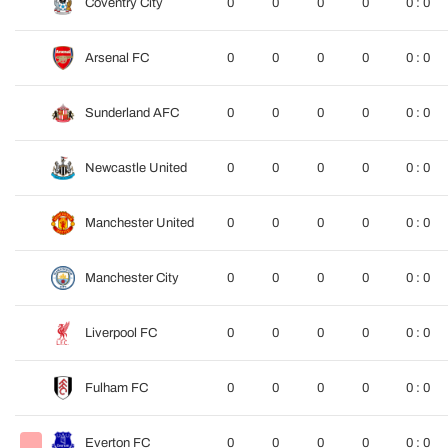
Coventry City
0
0
0
0
0 : 0
Arsenal FC
0
0
0
0
0 : 0
Sunderland AFC
0
0
0
0
0 : 0
Newcastle United
0
0
0
0
0 : 0
Manchester United
0
0
0
0
0 : 0
Manchester City
0
0
0
0
0 : 0
Liverpool FC
0
0
0
0
0 : 0
Fulham FC
0
0
0
0
0 : 0
Everton FC
0
0
0
0
0 : 0