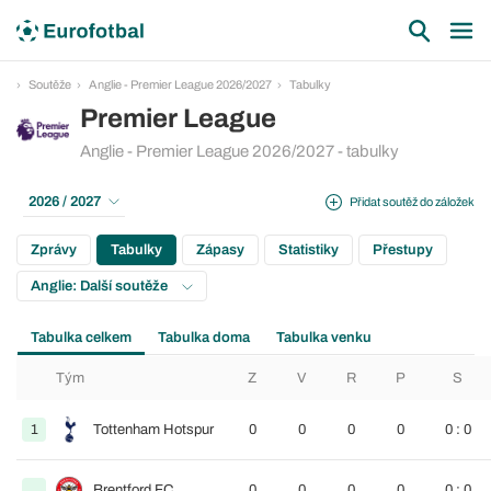
Soutěže
Anglie - Premier League 2026/2027
Tabulky
Premier League
Anglie - Premier League 2026/2027 - tabulky
2026 / 2027
Přidat soutěž do záložek
Zprávy
Tabulky
Zápasy
Statistiky
Přestupy
Anglie: Další soutěže
Tabulka celkem
Tabulka doma
Tabulka venku
Tým
Z
V
R
P
S
1
Tottenham Hotspur
0
0
0
0
0 : 0
Brentford FC
0
0
0
0
0 : 0