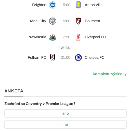
Brighton
15:00
Aston Villa
Man. City
15:00
Bournem.
Newcastle
17:30
Liverpool FC
24.08.
Fulham FC
21:00
Chelsea FC
Kompletní výsledky
ANKETA
Zachrání se Coventry v Premier League?
ano
ne