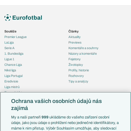
Soutěže
Články
Premier League
Aktuality
LaLiga
Previews
Serie A
Komentáře a souhrny
1. Bundesliga
Názory a komentáře
Ligue 1
Fejetony
Chance Liga
Životopisy
Niké liga
Profily, historie
Liga Portugal
Rozhovory
Eredivisie
Tipy a analýzy
Liga mistrů
Evropská liga
Reprezentace
Konferenční liga
Česko
Ochrana vašich osobních údajů nás
Mistrovství světa
Slovensko
zajímá
Liga národů
Anglie
Francie
My a naši partneři
999
ukládáme do vašeho zařízení osobní
Témata
Itálie
údaje, jako jsou údaje o prohlížení nebo jedinečné identifikátory, a
Představení týmů MS
Německo
máme k nim přístup. Výběr Souhlasím umožňuje, aby sledovací