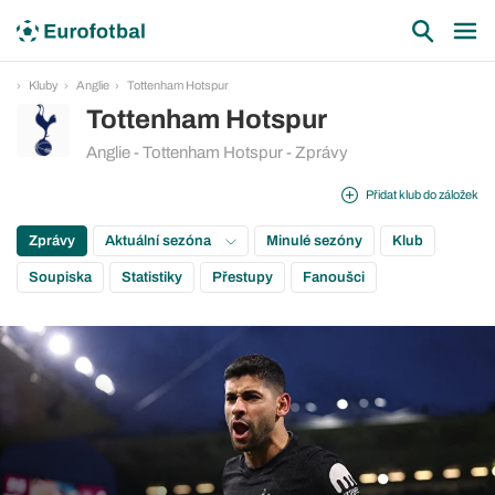
Kluby
Anglie
Tottenham Hotspur
Tottenham Hotspur
Anglie - Tottenham Hotspur - Zprávy
Přidat klub do záložek
Zprávy
Aktuální sezóna
Minulé sezóny
Klub
Soupiska
Statistiky
Přestupy
Fanoušci