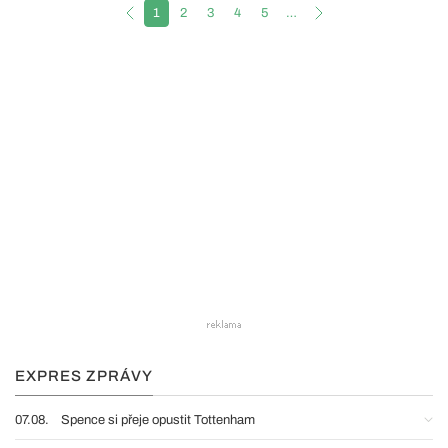
1
2
3
4
5
…
EXPRES ZPRÁVY
07.08.
Spence si přeje opustit Tottenham