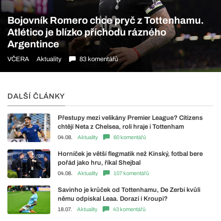
Bojovník Romero chce pryč z Tottenhamu.
Atlético je blízko příchodu rázného
Argentince
VČERA
Aktuality
83 komentářů
DALŠÍ ČLÁNKY
Přestupy mezi velikány Premier League? Citizens
chtějí Neta z Chelsea, roli hraje i Tottenham
04.08.
Aktuality
60 komentářů
Horníček je větší flegmatik než Kinský, fotbal bere
pořád jako hru, říkal Shejbal
04.08.
Aktuality
107 komentářů
Savinho je krůček od Tottenhamu, De Zerbi kvůli
němu odpískal Leaa. Dorazí i Kroupi?
18.07.
Aktuality
43 komentářů