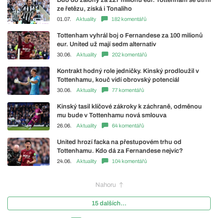
ze řetězu, získá i Tonaliho
01.07.
Aktuality
182 komentářů
Tottenham vyhrál boj o Fernandese za 100 milionů
eur. United už mají sedm alternativ
30.06.
Aktuality
202 komentářů
Kontrakt hodný role jedničky. Kinský prodloužil v
Tottenhamu, kouč vidí obrovský potenciál
30.06.
Aktuality
77 komentářů
Kinský tasil klíčové zákroky k záchraně, odměnou
mu bude v Tottenhamu nová smlouva
26.06.
Aktuality
64 komentářů
United hrozí facka na přestupovém trhu od
Tottenhamu. Kdo dá za Fernandese nejvíc?
24.06.
Aktuality
104 komentářů
Nahoru
15 dalších...