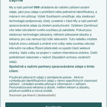
Liga národů
Anglie
Francie
My a naši partneři
999
ukládáme do vašeho zařízení osobní
Témata
Itálie
údaje, jako jsou údaje o prohlížení nebo jedinečné identifikátory, a
Představení týmů MS
Německo
máme k nim přístup. Výběr Souhlasím umožňuje, aby sledovací
EuroSkauting
Španělsko
technologie podporovaly účely uvedené v části My a naši partneři
PL v kostce
Argentina
zpracováváme údaje za účelem poskytování. Výběrem Zamítnout
Evropské koeficienty
Brazílie
vše nebo odvoláním svého souhlasu je zakážete. Pokud jsou
Přestupy
sledovací technologie zakázány, některé zobrazené obsahy a
Přestupové spekulace
reklamy pro vás nemusí být tolik relevantní. Tuto nabídku můžete
Přestupy
Zranění
kdykoli znovu zobrazit a změnit své volby nebo souhlas odvolat
Zápasy
kliknutím na odkaz Řízení předvoleb ve spodní části webové
Livescore
stránky. Vaše volby se projeví v našem Internetová stránka. Další
Kluby
Tipovací soutěž
podrobnosti naleznete v našich Zásadách ochrany osobních
Arsenal FC
Fotbal TV
údajů.
Chelsea FC
Společně s našimi partnery zpracováváme údaje s tímto
Manchester United
cílem:
AC Milán
Juventus FC
Používání přesných údajů o zeměpisné poloze . Aktivní
Bayern Mnichov
vyhledávání identifikačních údajů v rámci specifických vlastností
zařízení . Ukládání a/nebo přístup k informacím v zařízení .
FC Barcelona
Personalizovaná reklama a obsah, měření reklam a obsahu,
Real Madrid
průzkum publika a rozvoj služeb .
Seznam partnerů (dodavatelů)