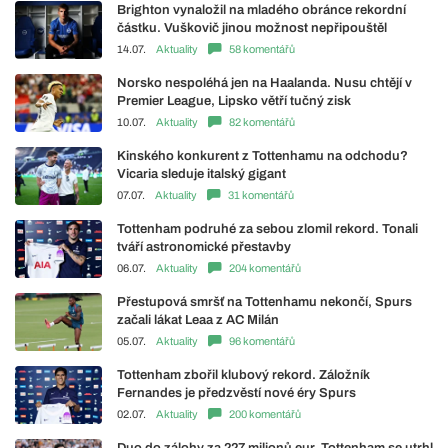
Brighton vynaložil na mladého obránce rekordní
částku. Vuškovič jinou možnost nepřipouštěl
14.07.
Aktuality
58 komentářů
Norsko nespoléhá jen na Haalanda. Nusu chtějí v
Premier League, Lipsko větří tučný zisk
10.07.
Aktuality
82 komentářů
Kinského konkurent z Tottenhamu na odchodu?
Vicaria sleduje italský gigant
07.07.
Aktuality
31 komentářů
Tottenham podruhé za sebou zlomil rekord. Tonali
tváří astronomické přestavby
06.07.
Aktuality
204 komentářů
Přestupová smršť na Tottenhamu nekončí, Spurs
začali lákat Leaa z AC Milán
05.07.
Aktuality
96 komentářů
Tottenham zbořil klubový rekord. Záložník
Fernandes je předzvěstí nové éry Spurs
02.07.
Aktuality
200 komentářů
Duo do zálohy za 227 milionů eur. Tottenham se utrhl