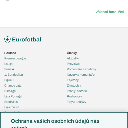
Všichni fanoušci
Soutěže
Články
Premier League
Aktuality
LaLiga
Previews
Serie A
Komentáře a souhrny
1. Bundesliga
Názory a komentáře
Ligue 1
Fejetony
Chance Liga
Životopisy
Niké liga
Profily, historie
Liga Portugal
Rozhovory
Eredivisie
Tipy a analýzy
Liga mistrů
Evropská liga
Reprezentace
Konferenční liga
Česko
Ochrana vašich osobních údajů nás
Mistrovství světa
Slovensko
zajímá