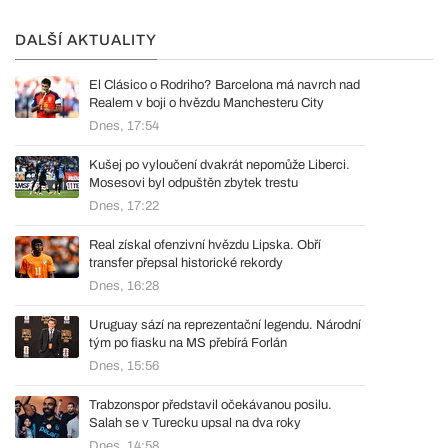
DALŠÍ AKTUALITY
El Clásico o Rodriho? Barcelona má navrch nad
Realem v boji o hvězdu Manchesteru City
Dnes, 17:54
Kušej po vyloučení dvakrát nepomůže Liberci.
Mosesovi byl odpuštěn zbytek trestu
Dnes, 17:22
Real získal ofenzivní hvězdu Lipska. Obří
transfer přepsal historické rekordy
Dnes, 16:28
Uruguay sází na reprezentační legendu. Národní
tým po fiasku na MS přebírá Forlán
Dnes, 15:56
Trabzonspor představil očekávanou posilu.
Salah se v Turecku upsal na dva roky
Dnes, 14:58