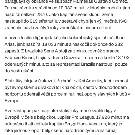
paraguayský obránce ve službách Palmeiras Gustavo Gómez.
Ten na trávníku strávil hned 19 032 minut, v letošním ročníku jich
nasbíral celkem 2870. Jako kapitán svého klubu i země
nastoupil do 219 střetnutí a v sestavě chybí jen výjimečně. Kvůli
zraněním navíc za čtyři roky zameškal minimum utkání.
V první desítce figuruje také jeho kolumbijský spoluhráč Jhon
Arias, jenž nasbíral 18 033 minut a naskočil dokonce do 232
zápasů. Z brazilské Serie A stojí za zmínku rovněž obránce
Fabricio Bruno, hrající v dresu Cruzeira. Ten má na kontě 18 102
odehraných minut, a to za reprezentaci Brazílie nastoupil pouze
do šesti utkání.
Statistiky tak jasně ukazují, že hráči z Jižní Ameriky, kteří nemusí
být evropskému divákovi tolik na očích, často v dlouhodobém
horizontu odehrají větší porce minut, než opory slavných klubů v
Evropě.
Své zástupce pak mají také statisticky méně kvalitní ligy v
Evropě, v čele s belgickou Jupiler Pro League. 17 926 minut má
odehráno třiatřicetiletý kapitán Brugg Hans Vanaken, který je
také jednou z opor belgického národního týmu a na turnaji