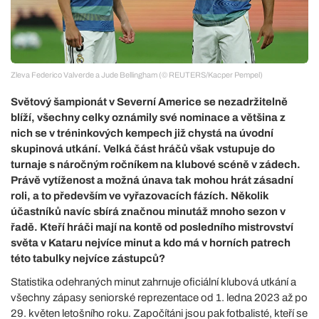
Zleva Federico Valverde a Jude Bellingham (© REUTERS/Kacper Pempel)
Světový šampionát v Severní Americe se nezadržitelně
blíží, všechny celky oznámily své nominace a většina z
nich se v tréninkových kempech již chystá na úvodní
skupinová utkání. Velká část hráčů však vstupuje do
turnaje s náročným ročníkem na klubové scéně v zádech.
Právě vytíženost a možná únava tak mohou hrát zásadní
roli, a to především ve vyřazovacích fázích. Několik
účastníků navíc sbírá značnou minutáž mnoho sezon v
řadě. Kteří hráči mají na kontě od posledního mistrovství
světa v Kataru nejvíce minut a kdo má v horních patrech
této tabulky nejvíce zástupců?
Statistika odehraných minut zahrnuje oficiální klubová utkání a
všechny zápasy seniorské reprezentace od 1. ledna 2023 až po
29. květen letošního roku. Započítáni jsou pak fotbalisté, kteří se