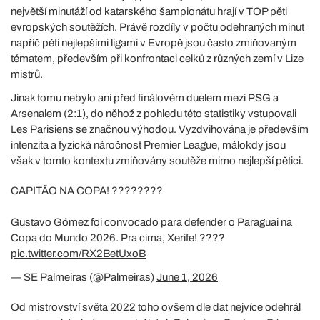
největší minutáží od katarského šampionátu hrají v TOP pěti
evropských soutěžích. Právě rozdíly v počtu odehraných minut
napříč pěti nejlepšími ligami v Evropě jsou často zmiňovaným
tématem, především při konfrontaci celků z různých zemí v Lize
mistrů.
Jinak tomu nebylo ani před finálovém duelem mezi PSG a
Arsenalem (2:1), do něhož z pohledu této statistiky vstupovali
Les Parisiens se značnou výhodou. Vyzdvihována je především
intenzita a fyzická náročnost Premier League, málokdy jsou
však v tomto kontextu zmiňovány soutěže mimo nejlepší pětici.
CAPITÃO NA COPA! ????????
Gustavo Gómez foi convocado para defender o Paraguai na
Copa do Mundo 2026. Pra cima, Xerife! ????
pic.twitter.com/RX2BetUxoB
— SE Palmeiras (@Palmeiras)
June 1, 2026
Od mistrovství světa 2022 toho ovšem dle dat nejvíce odehrál