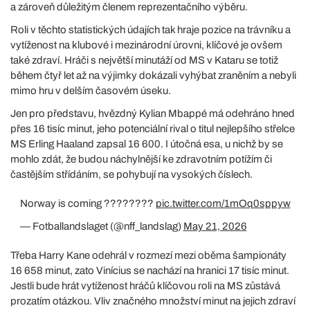
a zároveň důležitým členem reprezentačního výběru.
Roli v těchto statistických údajích tak hraje pozice na trávníku a
vytíženost na klubové i mezinárodní úrovni, klíčové je ovšem
také zdraví. Hráči s největší minutáží od MS v Kataru se totiž
během čtyř let až na výjimky dokázali vyhýbat zraněním a nebyli
mimo hru v delším časovém úseku.
Jen pro představu, hvězdný Kylian Mbappé má odehráno hned
přes 16 tisíc minut, jeho potenciální rival o titul nejlepšího střelce
MS Erling Haaland zapsal 16 600. I útočná esa, u nichž by se
mohlo zdát, že budou náchylnější ke zdravotním potížím či
častějším střídáním, se pohybují na vysokých číslech.
Norway is coming ????????
pic.twitter.com/1mOq0sppyw
— Fotballandslaget (@nff_landslag)
May 21, 2026
Třeba Harry Kane odehrál v rozmezí mezi oběma šampionáty
16 658 minut, zato Vinícius se nachází na hranici 17 tisíc minut.
Jestli bude hrát vytíženost hráčů klíčovou roli na MS zůstává
prozatím otázkou. Vliv značného množství minut na jejich zdraví