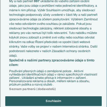
Francie
My a naši partneři
997
ukládáme do vašeho zařízení osobní
Témata
Itálie
údaje, jako jsou údaje o prohlížení nebo jedinečné identifikátory, a
Představení týmů MS
Německo
máme k nim přístup. Výběr Souhlasím umožňuje, aby sledovací
EuroSkauting
Španělsko
technologie podporovaly účely uvedené v části My a naši partneři
PL v kostce
Argentina
zpracováváme údaje za účelem poskytování. Výběrem Zamítnout
Evropské koeficienty
Brazílie
vše nebo odvoláním svého souhlasu je zakážete. Pokud jsou
Přestupy
sledovací technologie zakázány, některé zobrazené obsahy a
Přestupové spekulace
reklamy pro vás nemusí být tolik relevantní. Tuto nabídku můžete
Přestupy
Zranění
kdykoli znovu zobrazit a změnit své volby nebo souhlas odvolat
Zápasy
kliknutím na odkaz Řízení předvoleb ve spodní části webové
Livescore
stránky. Vaše volby se projeví v našem Internetová stránka. Další
Kluby
Tipovací soutěž
podrobnosti naleznete v našich Zásadách ochrany osobních
Arsenal FC
Fotbal TV
údajů.
Chelsea FC
Společně s našimi partnery zpracováváme údaje s tímto
Manchester United
cílem:
AC Milán
Juventus FC
Používání přesných údajů o zeměpisné poloze . Aktivní
Bayern Mnichov
vyhledávání identifikačních údajů v rámci specifických vlastností
zařízení . Ukládání a/nebo přístup k informacím v zařízení .
FC Barcelona
Personalizovaná reklama a obsah, měření reklam a obsahu,
Real Madrid
průzkum publika a rozvoj služeb .
Seznam partnerů (dodavatelů)
Souhlasím
Copyright © 2001-2026 EuroFotbal.cz. Využíváme zpravodajství ČTK.