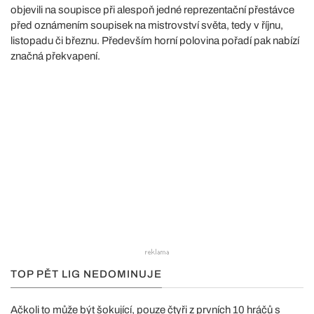
objevili na soupisce při alespoň jedné reprezentační přestávce
před oznámením soupisek na mistrovství světa, tedy v říjnu,
listopadu či březnu. Především horní polovina pořadí pak nabízí
značná překvapení.
TOP PĚT LIG NEDOMINUJE
Ačkoli to může být šokující, pouze čtyři z prvních 10 hráčů s