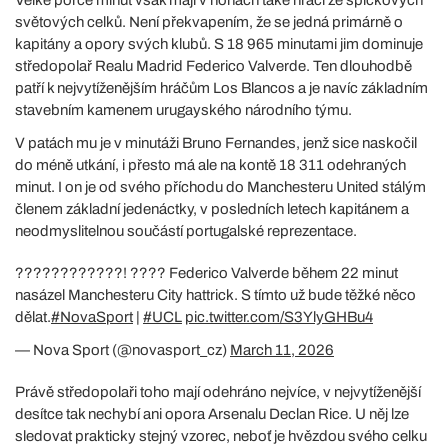
světových celků. Není překvapením, že se jedná primárně o
kapitány a opory svých klubů. S 18 965 minutami jim dominuje
středopolař Realu Madrid Federico Valverde. Ten dlouhodbě
patří k nejvytíženějším hráčům Los Blancos a je navíc základním
stavebním kamenem urugayského národního týmu.
V patách mu je v minutáži Bruno Fernandes, jenž sice naskočil
do méně utkání, i přesto má ale na kontě 18 311 odehraných
minut. I on je od svého příchodu do Manchesteru United stálým
členem základní jedenáctky, v posledních letech kapitánem a
neodmyslitelnou součástí portugalské reprezentace.
????????????! ???? Federico Valverde během 22 minut
nasázel Manchesteru City hattrick. S tímto už bude těžké něco
dělat.
#NovaSport
|
#UCL
pic.twitter.com/S3YlyGHBu4
— Nova Sport (@novasport_cz)
March 11, 2026
Právě středopolaři toho mají odehráno nejvíce, v nejvytíženější
desítce tak nechybí ani opora Arsenalu Declan Rice. U něj lze
sledovat prakticky stejný vzorec, neboť je hvězdou svého celku