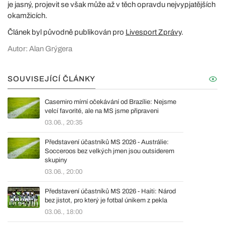
je jasný, projevit se však může až v těch opravdu nejvypjatějších
okamžicích.
Článek byl původně publikován pro
Livesport Zprávy
.
Autor: Alan Grýgera
SOUVISEJÍCÍ ČLÁNKY
Casemiro mírní očekávání od Brazílie: Nejsme
velcí favorité, ale na MS jsme připraveni
03.06., 20:35
Představení účastníků MS 2026 - Austrálie:
Socceroos bez velkých jmen jsou outsiderem
skupiny
03.06., 20:00
Představení účastníků MS 2026 - Haiti: Národ
bez jistot, pro který je fotbal únikem z pekla
03.06., 18:00