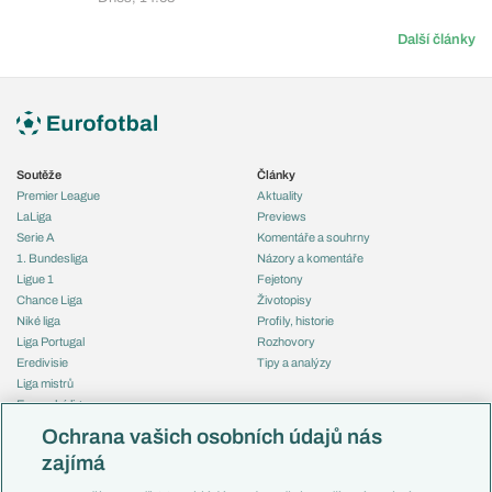
Další články
Soutěže
Články
Premier League
Aktuality
LaLiga
Previews
Serie A
Komentáře a souhrny
1. Bundesliga
Názory a komentáře
Ligue 1
Fejetony
Chance Liga
Životopisy
Niké liga
Profily, historie
Liga Portugal
Rozhovory
Eredivisie
Tipy a analýzy
Liga mistrů
Evropská liga
Reprezentace
Konferenční liga
Česko
Ochrana vašich osobních údajů nás
Mistrovství světa
Slovensko
zajímá
Liga národů
Anglie