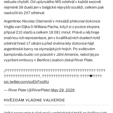
nebude chybět. Od uplynulého MS odehrál v každé sezoně
nejméně 38 duelů jen v belgické nejvyšší soutěži, celkem pak
naskočil do 207 střetnutí.
Argentinec Nicolas Otamendi v minutáži překonal dokonce
Virgila van Dijka či Williana Pacha, když si z pozice stopera
připsal 210 startů a celkem 18 081 minut. Právě u něj hraje
značnou roli reprezentace, jen v kvalifikačních duelech totiž
odehrál hned 17 utkání a před dvěma lety dokonce hájil
argentinské barvy na olympijských hrách. Po světovém
šampionátu bude i on působit v Jižní Americe, neboť jej po
vypršení smlouvy v Benfice Lisabon získal River Plate.
¡???????????????????????????????????????? ????
????????????????, ????????????????! ????❤️????
pic.twitter.com/pzEkFpslKz
— River Plate (@RiverPlate)
May 29, 2026
HVĚZDÁM VLÁDNE VALVERDE
Velké porce minut však mají v nohách také hráči ze špičkových