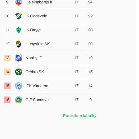
9
Helsingborgs IF
17
24
10
IK Oddevold
17
22
11
IK Brage
17
20
12
Ljungskile SK
17
20
13
Norrby IF
17
19
14
Örebro SK
17
15
15
IFK Värnamo
17
14
16
GIF Sundsvall
17
9
Podrobné tabulky