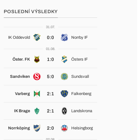
POSLEDNÍ VÝSLEDKY
31.07.
0:0
IK Oddevold
Norrby IF
01.08.
1:0
Öster. FK
Östers IF
5:0
Sandviken
Sundsvall
2:1
Varberg
Falkenberg
2:1
IK Brage
Landskrona
2:0
Norrköping
Helsingborg
02.08.