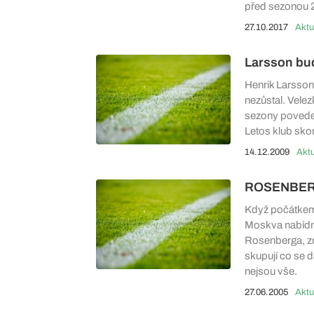
před sezonou 
27.10.2017
Aktu
Larsson bu
Henrik Larsson 
nezůstal. Vele
sezony povede 
Letos klub sko
14.12.2009
Aktu
ROSENBERG
Když počátkem 
Moskva nabídnu
Rosenberga, zn
skupují co se d
nejsou vše.
27.06.2005
Aktu