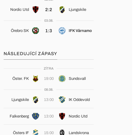
2:2
Nordic Utd
Ljungskile
03.08.
1:3
Örebro SK
IFK Värnamo
NÁSLEDUJÍCÍ ZÁPASY
ZÍTRA
Öster. FK
19:00
Sundsvall
08.08.
Ljungskile
13:00
IK Oddevold
Falkenberg
13:00
Nordic Utd
Östers IF
15:00
Landskrona