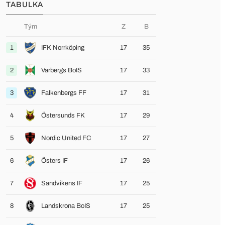
TABULKA
Tým
Z
B
1
IFK Norrköping
17
35
2
Varbergs BoIS
17
33
3
Falkenbergs FF
17
31
4
Östersunds FK
17
29
5
Nordic United FC
17
27
6
Östers IF
17
26
7
Sandvikens IF
17
25
8
Landskrona BoIS
17
25