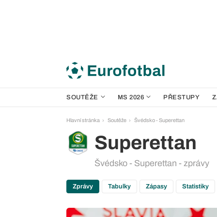
SOUTĚŽE
MS 2026
PŘESTUPY
Z
Hlavní stránka
Soutěže
Švédsko - Superettan
Superettan
Švédsko - Superettan - zprávy
Zprávy
Tabulky
Zápasy
Statistiky