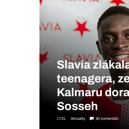
Slavia zláka
teenagera, z
Kalmaru doraz
Sosseh
17.01.
Aktuality
91 komentářů