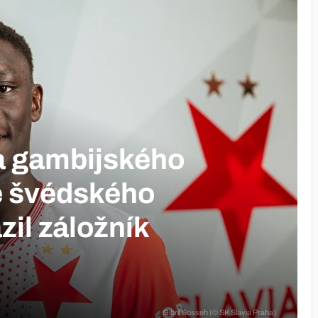
la gambijského
e švédského
il záložník
Gibril Sosseh (© SK Slavia Praha)