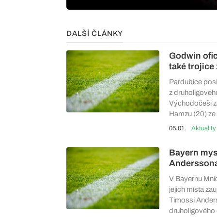
DALŠÍ ČLÁNKY
Godwin ofic
také trojice
Pardubice posíl
z druholigovéh
Východočeši zár
Hamzu (20) ze S
05.01.
Aktuality
Bayern mysl
Andersson
V Bayernu Mnic
jejich místa za
Timossi Anders
druholigového