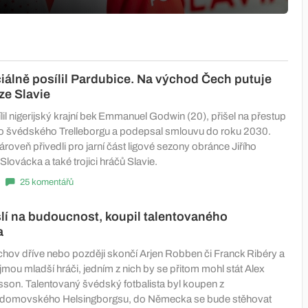
iálně posílil Pardubice. Na východ Čech putuje
 ze Slavie
il nigerijský krajní bek Emmanuel Godwin (20), přišel na přestup
o švédského Trelleborgu a podepsal smlouvu do roku 2030.
oveň přivedli pro jarní část ligové sezony obránce Jiřího
lovácka a také trojici hráčů Slavie.
25 komentářů
í na budoucnost, koupil talentovaného
a
hov dříve nebo později skončí Arjen Robben či Franck Ribéry a
ujmou mladší hráči, jedním z nich by se přitom mohl stát Alex
son. Talentovaný švédský fotbalista byl koupen z
 domovského Helsingborgsu, do Německa se bude stěhovat