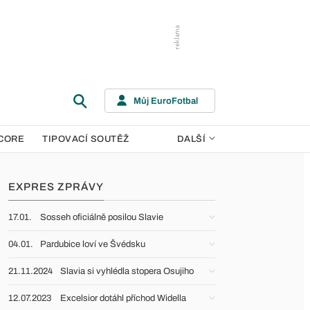
Můj EuroFotbal
CORE
TIPOVACÍ SOUTĚŽ
DALŠÍ
EXPRES ZPRÁVY
17.01.
Sosseh oficiálně posilou Slavie
04.01.
Pardubice loví ve Švédsku
21.11.2024
Slavia si vyhlédla stopera Osujiho
12.07.2023
Excelsior dotáhl příchod Widella